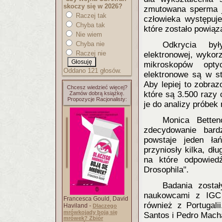
skoczy się w 2026?
zmutowana sperma j
Raczej tak
człowieka występuje
Chyba tak
które zostało powią
Nie wiem
Chyba nie
Odkrycia był
Raczej nie
elektronowej, wykor
mikroskopów optyc
Oddano 121 głosów.
elektronowe są w st
Aby lepiej to zobra
Chcesz wiedzieć więcej?
które są 3.500 razy
Zamów dobrą książkę.
Propozycje Racjonalisty:
je do analizy próbe
Monica Betten
zdecydowanie bard
powstaje jeden ła
przyniosły kilka, dł
na które odpowied
Drosophila".
Badania zosta
naukowcami z IGC 
Francesca Gould, David
również z Portugali
Haviland -
Dlaczego
mrówkojady boją się
Santos i Pedro Mach
mrówek? Zbiór