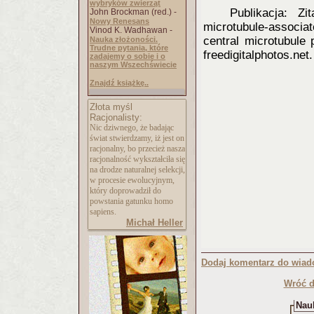
wybryków zwierząt
Publikacja: Z
John Brockman (red.) -
Nowy Renesans
microtubule-associat
Vinod K. Wadhawan -
central microtubule p
Nauka złożoności.
Trudne pytania, które
freedigitalphotos.net
zadajemy o sobie i o
naszym Wszechświecie
Znajdź książkę..
Złota myśl
Racjonalisty:
Nic dziwnego, że badając
świat stwierdzamy, iż jest on
racjonalny, bo przecież nasza
racjonalność wykształciła się
na drodze naturalnej selekcji,
w procesie ewolucyjnym,
który doprowadził do
powstania gatunku homo
sapiens.
Michał Heller
Dodaj komentarz do wiad
Wróć d
Nauk