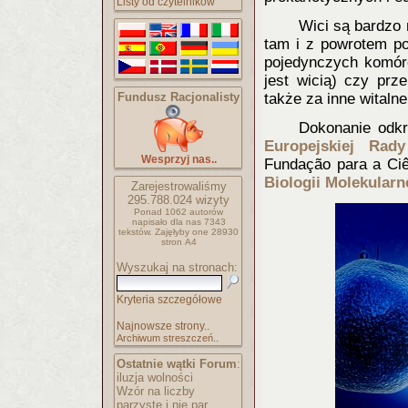
Listy od czytelników
Wici są bardzo 
tam i z powrotem po
pojedynczych komóre
jest wicią) czy prz
Fundusz Racjonalisty
także za inne witaln
Dokonanie odkr
Europej
skiej Rad
Wesprzyj nas..
Fundação para a Ciê
Biologii Molekularn
Zarejestrowaliśmy
295.788.024
wizyty
Ponad 1062 autorów
napisało
dla nas 7343
tekstów.
Zajęłyby one 28930
stron A4
Wyszukaj na stronach:
Kryteria szczegółowe
Najnowsze strony..
Archiwum streszczeń..
Ostatnie wątki Forum
:
iluzja wolności
Wzór na liczby
parzyste i nie par..