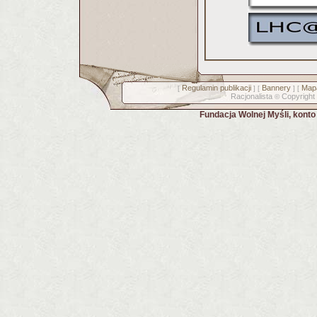
Regulamin publikacji
Bannery
Mapa
[
] [
] [
Racjonalista
Copyright
©
Fundacja Wolnej Myśli, kont