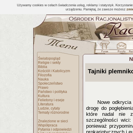
Używamy cookies w celach świadczenia usług, reklamy i statystyk. Korzystani
urządzeniu. Pamiętaj, że zawsze możesz
zmie
N
Światopogląd
Religie i sekty
Biblia
Tajniki plemnik
Kościół i Katolicyzm
Filozofia
Nauka
Społeczeństwo
Prawo
Państwo i polityka
Kultura
Felietony i eseje
Nowe odkrycia 
Literatura
drogę do pogłębieni
Ludzie, cytaty
Tematy różnorodne
które nadal nie z
szczególności wici:
Znalezione w sieci
Współpraca
ponieważ przypomina
Pytania i odpowiedzi
prokariotycznych i e