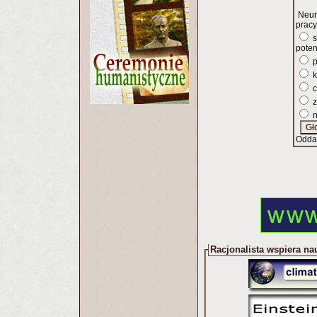
Neur
pracy
s
poten
p
k
c
z
n
Odda
Racjonalista wspiera na