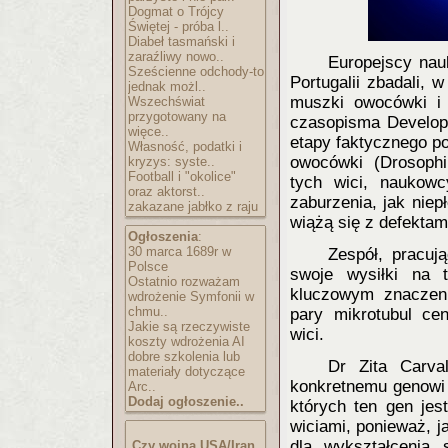
Dogmat o Trójcy
Świętej - próba l..
Diabeł tasmański i
zaraźliwy nowo..
Europejscy na
Sześcienne odchody-to
Portugalii zbadali, 
jednak możl..
muszki owocówki i 
Wszechświat
przygotowany na
czasopisma Developm
więce..
etapy faktycznego p
Własność, podatki i
owocówki (Drosophi
kryzys: syste..
Football i "okolice"
tych wici, naukowc
oraz aktorst..
zaburzenia, jak nie
zakazane jabłko z raju
wiążą się z defektam
Ogłoszenia
:
30 marca 1689r w
Zespół, pracuj
Polsce
swoje wysiłki na 
Ostatnio rozważam
kluczowym znaczeni
wdrożenie Symfonii w
chmu..
pary mikrotubul ce
Jakie są rzeczywiste
wici.
koszty wdrożenia AI
dobre szkolenia lub
Dr Zita Carva
materiały dotyczące
konkretnemu genowi 
Arc..
Dodaj ogłoszenie..
których ten gen jes
wiciami, ponieważ, j
dla wykształcenia 
Czy wojna USA/Iran