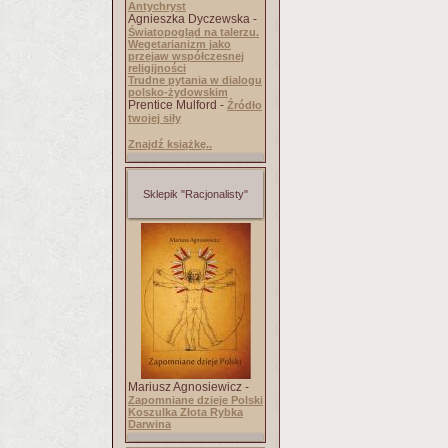
Antychryst
Agnieszka Dyczewska -
Światopogląd na talerzu.
Wegetarianizm jako
przejaw współczesnej
religijności
Trudne pytania w dialogu
polsko-żydowskim
Prentice Mulford -
Źródło
twojej siły
Znajdź książkę..
Sklepik "Racjonalisty"
Mariusz Agnosiewicz -
Zapomniane dzieje Polski
Koszulka Złota Rybka
Darwina