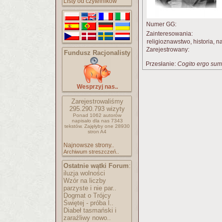
Listy od czytelników
Numer GG:
Zainteresowania:
religioznawstwo, historia, n
Zarejestrowany:
Fundusz Racjonalisty
Przesłanie:
Cogito ergo sum
Wesprzyj nas..
Zarejestrowaliśmy
295.290.793
wizyty
Ponad 1062 autorów
napisało
dla nas 7343
tekstów.
Zajęłyby one 28930
stron A4
Najnowsze strony..
Archiwum streszczeń..
Ostatnie wątki Forum
:
iluzja wolności
Wzór na liczby
parzyste i nie par..
Dogmat o Trójcy
Świętej - próba l..
Diabeł tasmański i
zaraźliwy nowo..