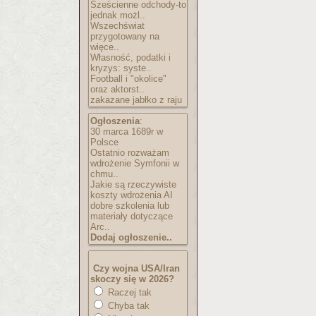
Sześcienne odchody-to
jednak możl..
Wszechświat
przygotowany na
więce..
Własność, podatki i
kryzys: syste..
Football i "okolice"
oraz aktorst..
zakazane jabłko z raju
Ogłoszenia
:
30 marca 1689r w
Polsce
Ostatnio rozważam
wdrożenie Symfonii w
chmu..
Jakie są rzeczywiste
koszty wdrożenia AI
dobre szkolenia lub
materiały dotyczące
Arc..
Dodaj ogłoszenie..
Czy wojna USA/Iran
skoczy się w 2026?
Raczej tak
Chyba tak