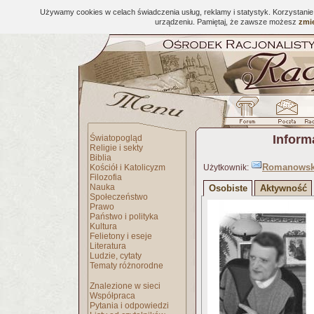
Używamy cookies w celach świadczenia usług, reklamy i statystyk. Korzystani
urządzeniu. Pamiętaj, że zawsze możesz
zmie
Inform
Światopogląd
Religie i sekty
Biblia
Romanowsk
Kościół i Katolicyzm
Użytkownik:
Filozofia
Nauka
Osobiste
Aktywność
Społeczeństwo
Prawo
Państwo i polityka
Kultura
Felietony i eseje
Literatura
Ludzie, cytaty
Tematy różnorodne
Znalezione w sieci
Współpraca
Pytania i odpowiedzi