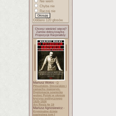
Nie wiem
Chyba nie
Raczej nie
Oddano 120 głosów.
Chcesz wiedzieć więcej?
Zamów dobrą książkę.
Propozycje Racjonalisty:
Mariusz Wołos -
O
Piłsudskim, Dmowskim i
zamachu majowym.
Dyplomacja sowiecka
wobec Polski w okresie
kryzysu politycznego
1925-1926
Ars Regia Nr 19
Mariusz Agnosiewicz -
Kryminalne dzieje
papiestwa tom I