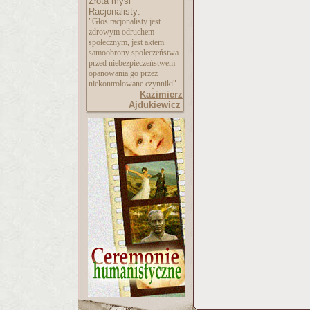
Złota myśl
Racjonalisty:
"Głos racjonalisty jest
zdrowym odruchem
społecznym, jest aktem
samoobrony społeczeństwa
przed niebezpieczeństwem
opanowania go przez
niekontrolowane czynniki"
Kazimierz
Ajdukiewicz