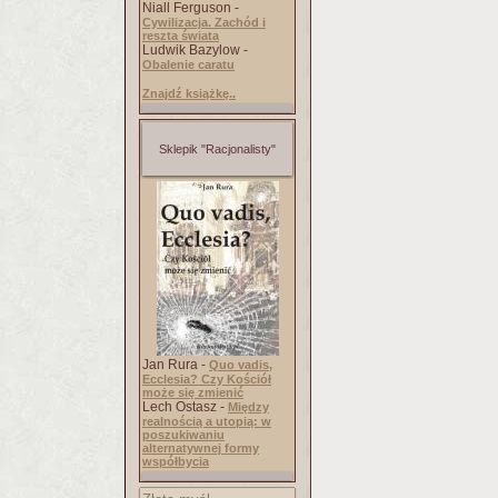
Niall Ferguson -
Cywilizacja. Zachód i
reszta świata
Ludwik Bazylow -
Obalenie caratu
Znajdź książkę..
Sklepik "Racjonalisty"
Jan Rura -
Quo vadis,
Ecclesia? Czy Kościół
może się zmienić
Lech Ostasz -
Między
realnością a utopią: w
poszukiwaniu
alternatywnej formy
współbycia