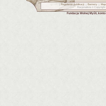
Regulamin publikacji
Bannery
Mapa
[
] [
] [
Racjonalista
Copyright
©
Fundacja Wolnej Myśli, kont