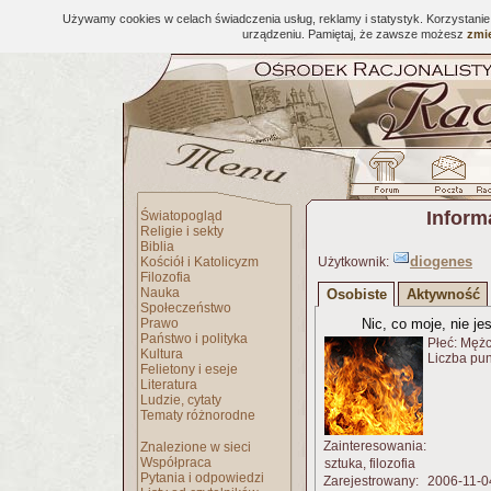
Używamy cookies w celach świadczenia usług, reklamy i statystyk. Korzystani
urządzeniu. Pamiętaj, że zawsze możesz
zmie
Inform
Światopogląd
Religie i sekty
Biblia
diogenes
Kościół i Katolicyzm
Użytkownik:
Filozofia
Nauka
Osobiste
Aktywność
Społeczeństwo
Prawo
Nic, co moje, nie je
Państwo i polityka
Płeć: Męż
Kultura
Liczba pu
Felietony i eseje
Literatura
Ludzie, cytaty
Tematy różnorodne
Zainteresowania:
Znalezione w sieci
Współpraca
sztuka, filozofia
Pytania i odpowiedzi
Zarejestrowany:
2006-11-0