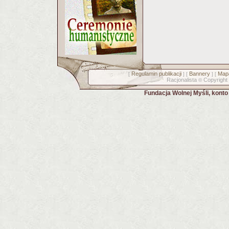
Regulamin publikacji
Bannery
Mapa
[
] [
] [
Racjonalista
Copyright
©
Fundacja Wolnej Myśli, kont