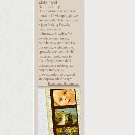
Złota myśl
Racjonalisty:
"Uodpornione na rozterki
moralne i światopoglądowe,
znające jeden tylko autorytet
z jego Jedyną Prawdą,
odizolowane od
kulturowych wpływów
świata zewnętrznego,
zamykane w parafiach i w
dusznych, wielodzietnych
„prawdziwie katolickich”
rodzinach, pokolenie to —
dla którego prawa dziś
ustanawiane nabiorą już
patyny tradycji —
prawdopodobnie pozwoli
się doprowadzić na tym..
Barbara Stanosz