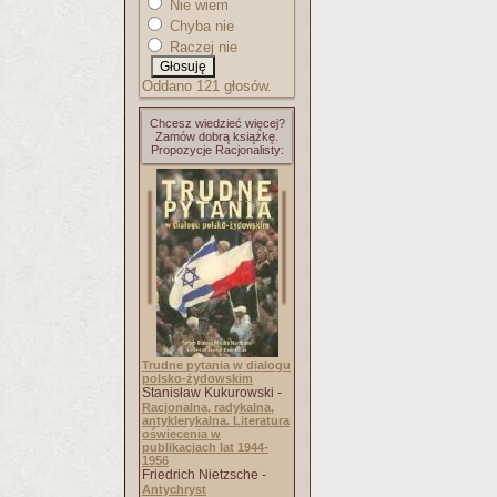
Nie wiem
Chyba nie
Raczej nie
Oddano 121 głosów.
Chcesz wiedzieć więcej?
Zamów dobrą książkę.
Propozycje Racjonalisty:
Trudne pytania w dialogu
polsko-żydowskim
Stanisław Kukurowski -
Racjonalna, radykalna,
antyklerykalna. Literatura
oświecenia w
publikacjach lat 1944-
1956
Friedrich Nietzsche -
Antychryst