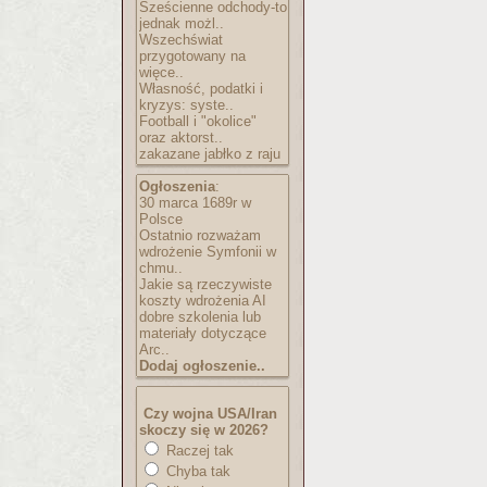
Sześcienne odchody-to
jednak możl..
Wszechświat
przygotowany na
więce..
Własność, podatki i
kryzys: syste..
Football i "okolice"
oraz aktorst..
zakazane jabłko z raju
Ogłoszenia
:
30 marca 1689r w
Polsce
Ostatnio rozważam
wdrożenie Symfonii w
chmu..
Jakie są rzeczywiste
koszty wdrożenia AI
dobre szkolenia lub
materiały dotyczące
Arc..
Dodaj ogłoszenie..
Czy wojna USA/Iran
skoczy się w 2026?
Raczej tak
Chyba tak