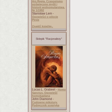
Ars Regia. Czasopismo
poświęcone myśli i
historii wolnomularstwa.
Nr 1/1992
Stanisław Lem -
Opowieści o pilocie
Pirxie
Znajdź książkę..
Sklepik "Racjonalisty"
Lucas L. Grabeel -
Homo
Sanctus. Opowieść
homokapłana
John Diamond -
Cudowne mikstury.
Podręcznik sceptyka