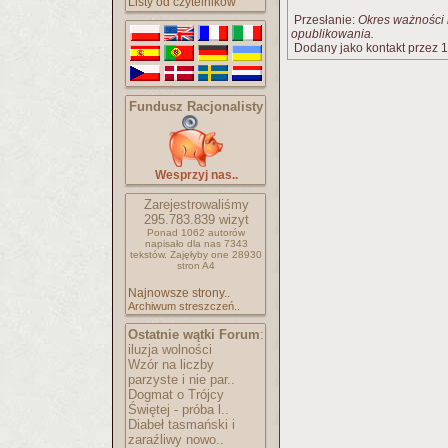
Listy od czytelników
Przesłanie:
Okres ważności 
opublikowania.
Dodany jako kontakt przez 1
Fundusz Racjonalisty
Wesprzyj nas..
Zarejestrowaliśmy
295.783.839
wizyt
Ponad 1062 autorów
napisało
dla nas 7343
tekstów.
Zajęłyby one 28930
stron A4
Najnowsze strony..
Archiwum streszczeń..
Ostatnie wątki Forum
:
iluzja wolności
Wzór na liczby
parzyste i nie par..
Dogmat o Trójcy
Świętej - próba l..
Diabeł tasmański i
zaraźliwy nowo..