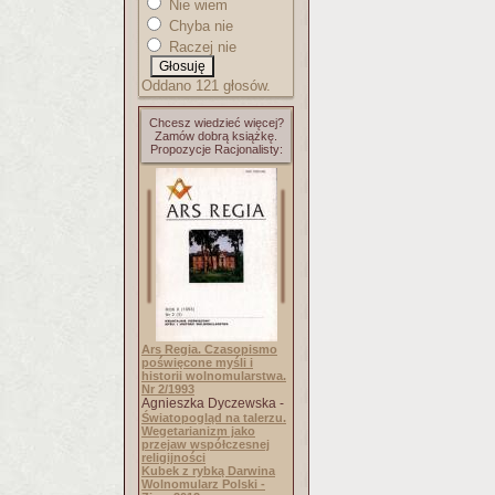
Nie wiem
Chyba nie
Raczej nie
Oddano 121 głosów.
Chcesz wiedzieć więcej?
Zamów dobrą książkę.
Propozycje Racjonalisty:
Ars Regia. Czasopismo
poświęcone myśli i
historii wolnomularstwa.
Nr 2/1993
Agnieszka Dyczewska -
Światopogląd na talerzu.
Wegetarianizm jako
przejaw współczesnej
religijności
Kubek z rybką Darwina
Wolnomularz Polski -