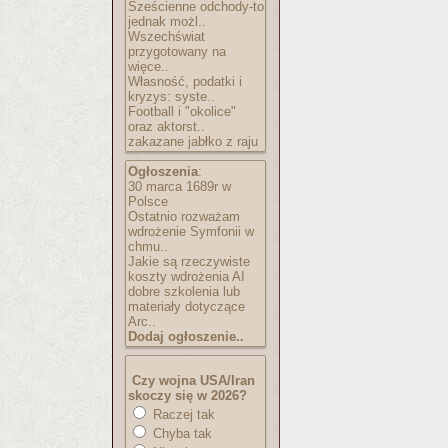
Sześcienne odchody-to
jednak możl..
Wszechświat
przygotowany na
więce..
Własność, podatki i
kryzys: syste..
Football i "okolice"
oraz aktorst..
zakazane jabłko z raju
Ogłoszenia
:
30 marca 1689r w
Polsce
Ostatnio rozważam
wdrożenie Symfonii w
chmu..
Jakie są rzeczywiste
koszty wdrożenia AI
dobre szkolenia lub
materiały dotyczące
Arc..
Dodaj ogłoszenie..
Czy wojna USA/Iran
skoczy się w 2026?
Raczej tak
Chyba tak