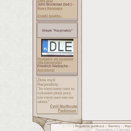
Zima 2012
John Brockman (red.) -
Nowy Renesans
Znajdź książkę..
Sklepik "Racjonalisty"
Prowadzę się rozumnie
(dla kierowców)
Friedrich Nietzsche -
Antychryst
Złota myśl
Racjonalisty:
"Im więcej mamy czasu na
wykonanie jakiejś pracy,
tym więcej czasu nam ona
zabiera."
Cyril Northcote
Parkinson
Regulamin publikacji
Bannery
Mapa
[
] [
] [
Racjonalista
Copyright
©