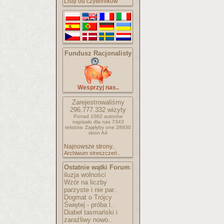
Listy od czytelników
Fundusz Racjonalisty
Wesprzyj nas..
Zarejestrowaliśmy
296.777.332
wizyty
Ponad 1062 autorów
napisało
dla nas 7343
tekstów.
Zajęłyby one 28930
stron A4
Najnowsze strony..
Archiwum streszczeń..
Ostatnie wątki Forum
:
iluzja wolności
Wzór na liczby
parzyste i nie par..
Dogmat o Trójcy
Świętej - próba l..
Diabeł tasmański i
zaraźliwy nowo..