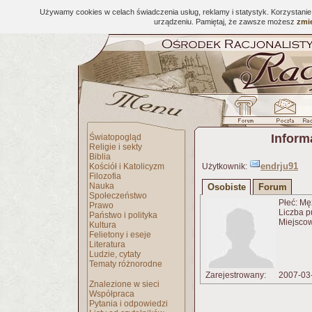
Używamy cookies w celach świadczenia usług, reklamy i statystyk. Korzystani
urządzeniu. Pamiętaj, że zawsze możesz
zmie
Inform
Światopogląd
Religie i sekty
Biblia
endrju91
Kościół i Katolicyzm
Użytkownik:
Filozofia
Nauka
Osobiste
Forum
Społeczeństwo
Płeć: Mę
Prawo
Liczba p
Państwo i polityka
Miejsco
Kultura
Felietony i eseje
Literatura
Ludzie, cytaty
Tematy różnorodne
Zarejestrowany:
2007-03
Znalezione w sieci
Współpraca
Pytania i odpowiedzi