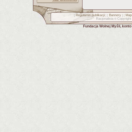
Regulamin publikacji
Bannery
Mapa
[
] [
] [
Racjonalista
Copyright
©
Fundacja Wolnej Myśli, kont