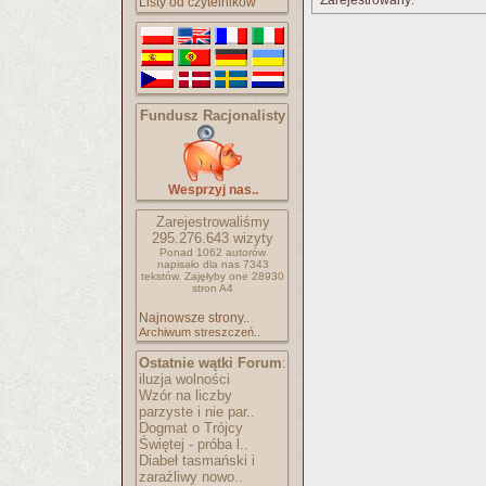
Zarejestrowany:
Listy od czytelników
Fundusz Racjonalisty
Wesprzyj nas..
Zarejestrowaliśmy
295.276.643
wizyty
Ponad 1062 autorów
napisało
dla nas 7343
tekstów.
Zajęłyby one 28930
stron A4
Najnowsze strony..
Archiwum streszczeń..
Ostatnie wątki Forum
:
iluzja wolności
Wzór na liczby
parzyste i nie par..
Dogmat o Trójcy
Świętej - próba l..
Diabeł tasmański i
zaraźliwy nowo..