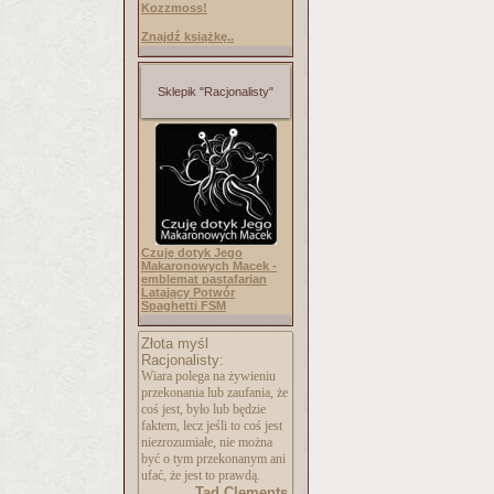
Kozzmoss!
Znajdź książkę..
Sklepik "Racjonalisty"
Czuję dotyk Jego
Makaronowych Macek -
emblemat pastafarian
Latający Potwór
Spaghetti FSM
Złota myśl
Racjonalisty:
Wiara polega na żywieniu
przekonania lub zaufania, że
coś jest, było lub będzie
faktem, lecz jeśli to coś jest
niezrozumiałe, nie można
być o tym przekonanym ani
ufać, że jest to prawdą.
Tad Clements