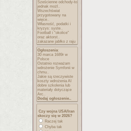
Sześcienne odchody-to
jednak możl..
Wszechświat
przygotowany na
więce..
Własność, podatki i
kryzys: syste..
Football i "okolice"
oraz aktorst..
zakazane jabłko z raju
Ogłoszenia
:
30 marca 1689r w
Polsce
Ostatnio rozważam
wdrożenie Symfonii w
chmu..
Jakie są rzeczywiste
koszty wdrożenia AI
dobre szkolenia lub
materiały dotyczące
Arc..
Dodaj ogłoszenie..
Czy wojna USA/Iran
skoczy się w 2026?
Raczej tak
Chyba tak