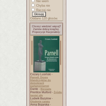
Nie wiem
Chyba nie
Raczej nie
Oddano 120 głosów.
Chcesz wiedzieć więcej?
Zamów dobrą książkę.
Propozycje Racjonalisty:
Cezary Lusiński -
Parnell. Droga
Irlandczyków do
demokracji
parlamentarnej
Dante -
Biesiada
Prentice Mulford -
Źródło
twojej siły
Ludwik Bazylow -
Obalenie caratu
Anna Bojarska -