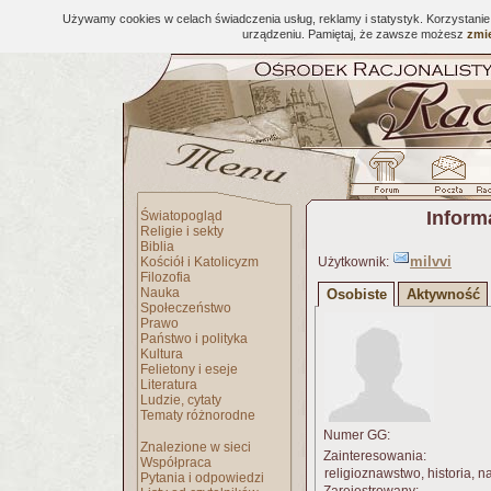
Używamy cookies w celach świadczenia usług, reklamy i statystyk. Korzystani
urządzeniu. Pamiętaj, że zawsze możesz
zmie
Inform
Światopogląd
Religie i sekty
Biblia
milvvi
Kościół i Katolicyzm
Użytkownik:
Filozofia
Nauka
Osobiste
Aktywność
Społeczeństwo
Prawo
Państwo i polityka
Kultura
Felietony i eseje
Literatura
Ludzie, cytaty
Tematy różnorodne
Numer GG:
Znalezione w sieci
Zainteresowania:
Współpraca
religioznawstwo, historia, na
Pytania i odpowiedzi