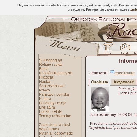
Używamy cookies w celach świadczenia usług, reklamy i statystyk. Korzystani
urządzeniu. Pamiętaj, że zawsze możesz
zmie
Inform
Światopogląd
Religie i sekty
Biblia
checkmate
Kościół i Katolicyzm
Użytkownik:
Filozofia
Nauka
Osobiste
Aktywność
Społeczeństwo
Płeć: Mężc
Prawo
Liczba pun
Państwo i polityka
Kultura
Felietony i eseje
Literatura
Ludzie, cytaty
Zarejestrowany:
2008-06-1
Tematy różnorodne
Przesłanie:
Istnieja jednost
Znalezione w sieci
"myslenie boli" jest pozbaw
Współpraca
Pytania i odpowiedzi