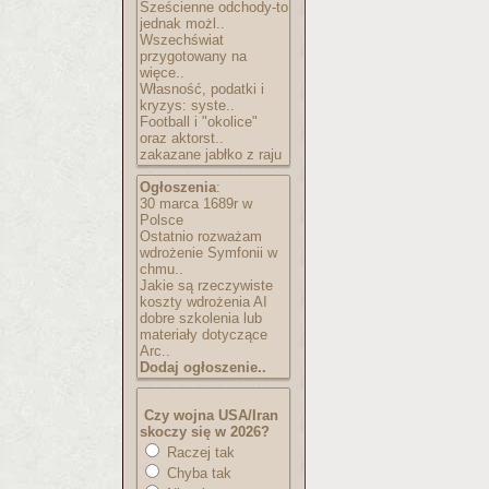
Sześcienne odchody-to
jednak możl..
Wszechświat
przygotowany na
więce..
Własność, podatki i
kryzys: syste..
Football i "okolice"
oraz aktorst..
zakazane jabłko z raju
Ogłoszenia
:
30 marca 1689r w
Polsce
Ostatnio rozważam
wdrożenie Symfonii w
chmu..
Jakie są rzeczywiste
koszty wdrożenia AI
dobre szkolenia lub
materiały dotyczące
Arc..
Dodaj ogłoszenie..
Czy wojna USA/Iran
skoczy się w 2026?
Raczej tak
Chyba tak