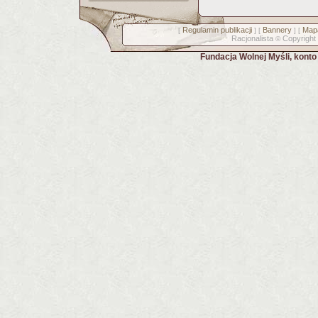
Regulamin publikacji
Bannery
Mapa
[
] [
] [
Racjonalista
Copyright
©
Fundacja Wolnej Myśli, kont