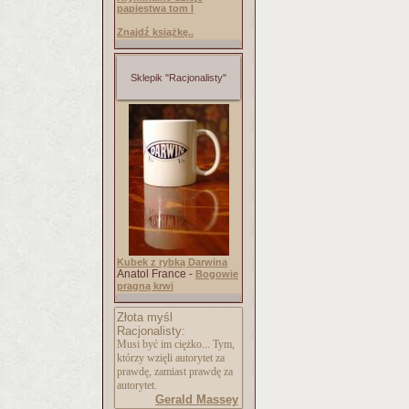
papiestwa tom I
Znajdź książkę..
Sklepik "Racjonalisty"
Kubek z rybką Darwina
Anatol France -
Bogowie
pragną krwi
Złota myśl
Racjonalisty:
Musi być im ciężko... Tym,
którzy wzięli autorytet za
prawdę, zamiast prawdę za
autorytet.
Gerald Massey