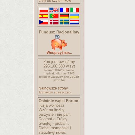
Listy od czytelników
Fundusz Racjonalisty
Wesprzyj nas..
Zarejestrowaliśmy
295.106.380
wizyt
Ponad 1062 autorów
napisało
dla nas 7343
tekstów.
Zajęłyby one 28930
stron A4
Najnowsze strony..
Archiwum streszczeń..
Ostatnie wątki Forum
:
iluzja wolności
Wzór na liczby
parzyste i nie par..
Dogmat o Trójcy
Świętej - próba l..
Diabeł tasmański i
zaraźliwy nowo..