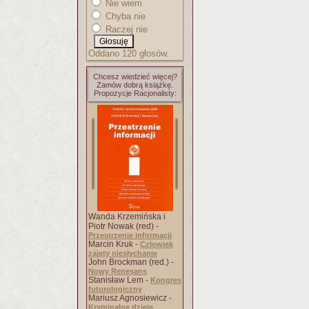
Nie wiem
Chyba nie
Raczej nie
Oddano 120 głosów.
Chcesz wiedzieć więcej?
Zamów dobrą książkę.
Propozycje Racjonalisty:
Wanda Krzemińska i
Piotr Nowak (red) -
Przestrzenie informacji
Marcin Kruk -
Człowiek
zajęty niesłychanie
John Brockman (red.) -
Nowy Renesans
Stanisław Lem -
Kongres
futurologiczny
Mariusz Agnosiewicz -
Kryminalne dzieje