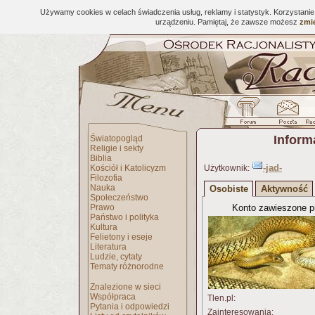
Używamy cookies w celach świadczenia usług, reklamy i statystyk. Korzystani
urządzeniu. Pamiętaj, że zawsze możesz
zmie
Inform
Światopogląd
Religie i sekty
Biblia
-jad-
Kościół i Katolicyzm
Użytkownik:
Filozofia
Nauka
Osobiste
Aktywność
Społeczeństwo
Prawo
Konto zawieszone pr
Państwo i polityka
Kultura
Felietony i eseje
Literatura
Ludzie, cytaty
Tematy różnorodne
Znalezione w sieci
Współpraca
Tlen.pl:
Pytania i odpowiedzi
Zainteresowania: