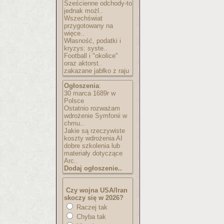
Sześcienne odchody-to
jednak możl..
Wszechświat
przygotowany na
więce..
Własność, podatki i
kryzys: syste..
Football i "okolice"
oraz aktorst..
zakazane jabłko z raju
Ogłoszenia
:
30 marca 1689r w
Polsce
Ostatnio rozważam
wdrożenie Symfonii w
chmu..
Jakie są rzeczywiste
koszty wdrożenia AI
dobre szkolenia lub
materiały dotyczące
Arc..
Dodaj ogłoszenie..
Czy wojna USA/Iran
skoczy się w 2026?
Raczej tak
Chyba tak