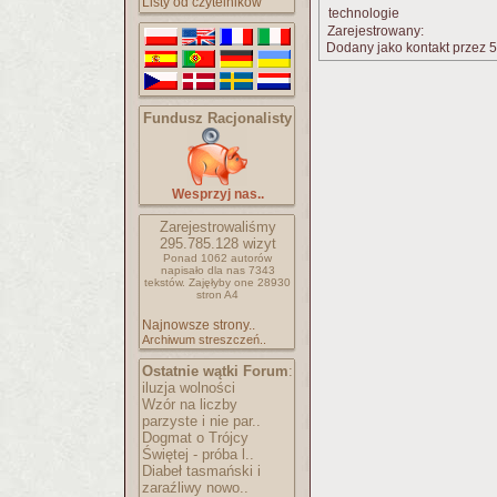
Listy od czytelników
technologie
Zarejestrowany:
Dodany jako kontakt przez 5
Fundusz Racjonalisty
Wesprzyj nas..
Zarejestrowaliśmy
295.785.128
wizyt
Ponad 1062 autorów
napisało
dla nas 7343
tekstów.
Zajęłyby one 28930
stron A4
Najnowsze strony..
Archiwum streszczeń..
Ostatnie wątki Forum
:
iluzja wolności
Wzór na liczby
parzyste i nie par..
Dogmat o Trójcy
Świętej - próba l..
Diabeł tasmański i
zaraźliwy nowo..