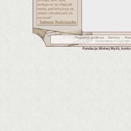
przesądy ludu; będą
posługiwać się religią jak
maską, pod którą kryje się
obłuda i zbrodniczość ich
poczynań"
Tadeusz Kościuszko
Regulamin publikacji
Bannery
Mapa
[
] [
] [
Racjonalista
Copyright
©
Fundacja Wolnej Myśli, kont