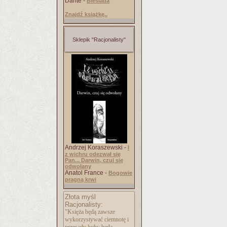
Dante -
Biesiada
Znajdź książkę..
Sklepik "Racjonalisty"
Andrzej Koraszewski -
I
z wichru odezwał się
Pan... Darwin, czuj się
odwołany
Anatol France -
Bogowie
pragną krwi
Złota myśl
Racjonalisty:
"Księża będą zawsze
wykorzystywać ciemnotę i