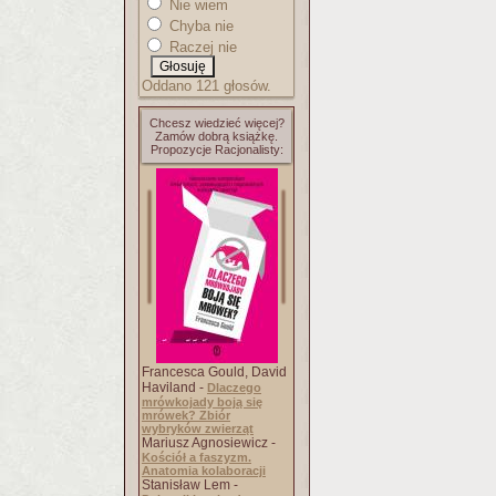
Nie wiem
Chyba nie
Raczej nie
Oddano 121 głosów.
Chcesz wiedzieć więcej?
Zamów dobrą książkę.
Propozycje Racjonalisty:
Francesca Gould, David
Haviland -
Dlaczego
mrówkojady boją się
mrówek? Zbiór
wybryków zwierząt
Mariusz Agnosiewicz -
Kościół a faszyzm.
Anatomia kolaboracji
Stanisław Lem -