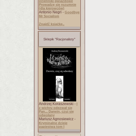
Dzienniki gwiazdowe
Prowadzę się rozumnie
(dla kierowców)
Antonio Negri -
Goodbye
Mr Socialism
Znajdź książkę..
Sklepik "Racjonalisty"
Andrzej Koraszewski -
I
z wichru odezwał się
Pan... Darwin, czuj się
odwołany
Mariusz Agnosiewicz -
Kryminalne dzieje
papiestwa tom I