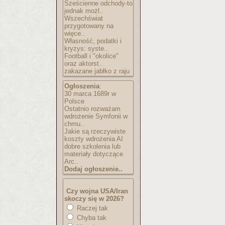
Sześcienne odchody-to
jednak możl..
Wszechświat
przygotowany na
więce..
Własność, podatki i
kryzys: syste..
Football i "okolice"
oraz aktorst..
zakazane jabłko z raju
Ogłoszenia
:
30 marca 1689r w
Polsce
Ostatnio rozważam
wdrożenie Symfonii w
chmu..
Jakie są rzeczywiste
koszty wdrożenia AI
dobre szkolenia lub
materiały dotyczące
Arc..
Dodaj ogłoszenie..
Czy wojna USA/Iran
skoczy się w 2026?
Raczej tak
Chyba tak