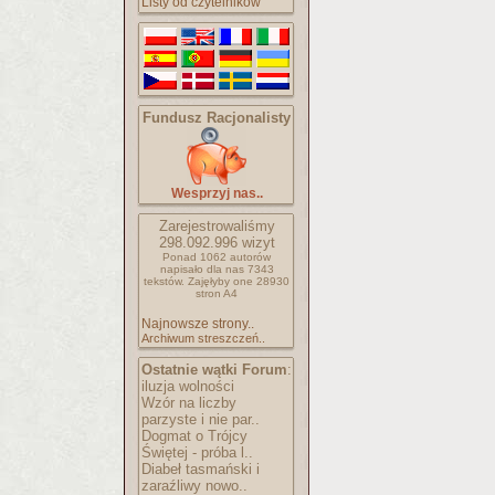
Listy od czytelników
Fundusz Racjonalisty
Wesprzyj nas..
Zarejestrowaliśmy
298.092.996
wizyt
Ponad 1062 autorów
napisało
dla nas 7343
tekstów.
Zajęłyby one 28930
stron A4
Najnowsze strony..
Archiwum streszczeń..
Ostatnie wątki Forum
:
iluzja wolności
Wzór na liczby
parzyste i nie par..
Dogmat o Trójcy
Świętej - próba l..
Diabeł tasmański i
zaraźliwy nowo..