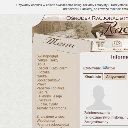
Używamy cookies w celach świadczenia usług, reklamy i statystyk. Korzystani
urządzeniu. Pamiętaj, że zawsze możesz
zmie
Inform
Światopogląd
Religie i sekty
Biblia
Aton
Kościół i Katolicyzm
Użytkownik:
Filozofia
Nauka
Osobiste
Aktywność
Społeczeństwo
Prawo
Państwo i polityka
Kultura
Felietony i eseje
Literatura
Ludzie, cytaty
Tematy różnorodne
Zainteresowania:
Znalezione w sieci
religioznawstwo, historia, hu
Współpraca
Zarejestrowany:
Pytania i odpowiedzi