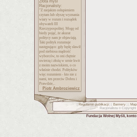
Złota myśl
Racjonalisty:
"Z niejakim osłupieniem
czytam lub słyszę wyznania
wiary w rozum i rozsądek
obywateli III
Rzeczypospolitej. Mogę od
biedy pojąć, że akurat
politycy nam je objawiają.
Taki polityk rozumuje
następująco: gdy będę sławił
pod niebiosa mądrość
wyborców, to oni chętnie
uwierzą i złożą w urnie kwit
z moim nazwiskiem, o co
właśnie chodzi. Polityków
więc rozumiem - kto nie z
nami, ten przeciw Dobru i
Prawdzie,..
Piotr Ambroziewicz
Regulamin publikacji
Bannery
Mapa
[
] [
] [
Racjonalista
Copyright
©
Fundacja Wolnej Myśli, kont