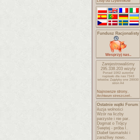
Listy od czytelników
Fundusz Racjonalisty
Wesprzyj nas..
Zarejestrowaliśmy
295.338.203
wizyty
Ponad 1062 autorów
napisało
dla nas 7343
tekstów.
Zajęłyby one 28930
stron A4
Najnowsze strony..
Archiwum streszczeń..
Ostatnie wątki Forum
:
iluzja wolności
Wzór na liczby
parzyste i nie par..
Dogmat o Trójcy
Świętej - próba l..
Diabeł tasmański i
zaraźliwy nowo..