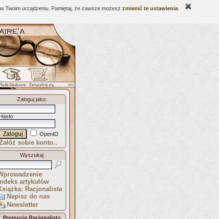
ne w Twoim urządzeniu. Pamiętaj, że zawsze możesz
zmienić te ustawienia
.
Zaloguj jako
:
Hasło
:
OpenID
Załóż sobie konto..
Wyszukaj
Wprowadzenie
Indeks artykułów
Książka: Racjonalista
Napisz do nas
Newsletter
Promocja Racjonalisty