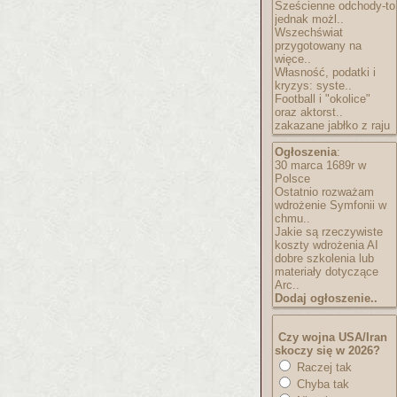
Sześcienne odchody-to
jednak możl..
Wszechświat
przygotowany na
więce..
Własność, podatki i
kryzys: syste..
Football i "okolice"
oraz aktorst..
zakazane jabłko z raju
Ogłoszenia
:
30 marca 1689r w
Polsce
Ostatnio rozważam
wdrożenie Symfonii w
chmu..
Jakie są rzeczywiste
koszty wdrożenia AI
dobre szkolenia lub
materiały dotyczące
Arc..
Dodaj ogłoszenie..
Czy wojna USA/Iran
skoczy się w 2026?
Raczej tak
Chyba tak