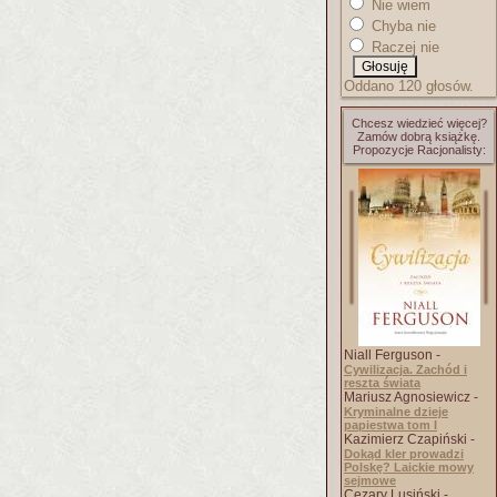
Nie wiem
Chyba nie
Raczej nie
Oddano 120 głosów.
Chcesz wiedzieć więcej?
Zamów dobrą książkę.
Propozycje Racjonalisty:
Niall Ferguson -
Cywilizacja. Zachód i
reszta świata
Mariusz Agnosiewicz -
Kryminalne dzieje
papiestwa tom I
Kazimierz Czapiński -
Dokąd kler prowadzi
Polskę? Laickie mowy
sejmowe
Cezary Lusiński -