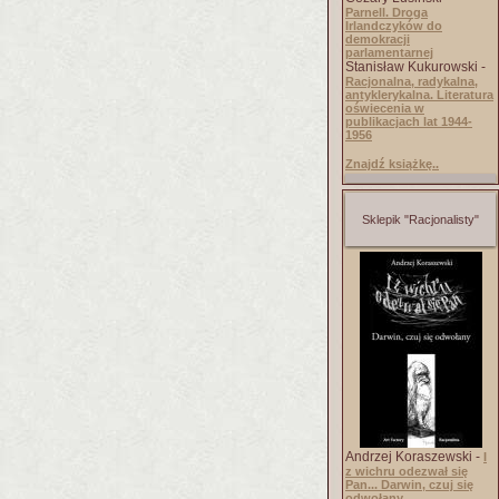
Parnell. Droga
Irlandczyków do
demokracji
parlamentarnej
Stanisław Kukurowski -
Racjonalna, radykalna,
antyklerykalna. Literatura
oświecenia w
publikacjach lat 1944-
1956
Znajdź książkę..
Sklepik "Racjonalisty"
Andrzej Koraszewski -
I
z wichru odezwał się
Pan... Darwin, czuj się
odwołany