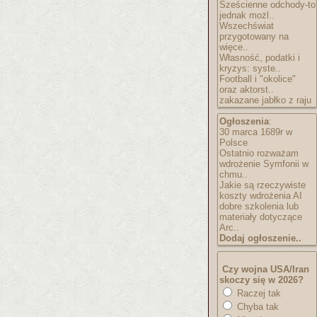
Sześcienne odchody-to
jednak możl..
Wszechświat
przygotowany na
więce..
Własność, podatki i
kryzys: syste..
Football i "okolice"
oraz aktorst..
zakazane jabłko z raju
Ogłoszenia
:
30 marca 1689r w
Polsce
Ostatnio rozważam
wdrożenie Symfonii w
chmu..
Jakie są rzeczywiste
koszty wdrożenia AI
dobre szkolenia lub
materiały dotyczące
Arc..
Dodaj ogłoszenie..
Czy wojna USA/Iran
skoczy się w 2026?
Raczej tak
Chyba tak