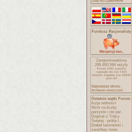
Listy od czytelników
Fundusz Racjonalisty
Wesprzyj nas..
Zarejestrowaliśmy
295.850.594
wizyty
Ponad 1062 autorów
napisało
dla nas 7343
tekstów.
Zajęłyby one 28930
stron A4
Najnowsze strony..
Archiwum streszczeń..
Ostatnie wątki Forum
:
iluzja wolności
Wzór na liczby
parzyste i nie par..
Dogmat o Trójcy
Świętej - próba l..
Diabeł tasmański i
zaraźliwy nowo..