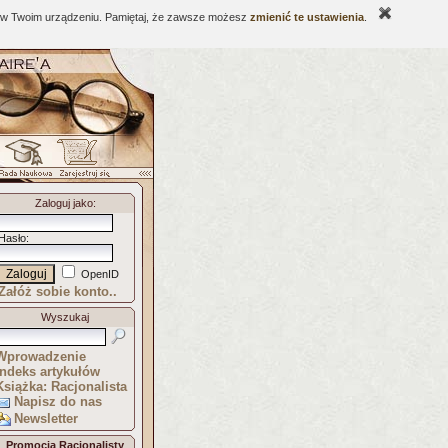
ne w Twoim urządzeniu. Pamiętaj, że zawsze możesz
zmienić te ustawienia
.
Zaloguj jako
:
Hasło
:
OpenID
Załóż sobie konto..
Wyszukaj
Wprowadzenie
Indeks artykułów
Książka: Racjonalista
Napisz do nas
Newsletter
Promocja Racjonalisty