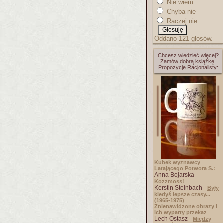
Nie wiem
Chyba nie
Raczej nie
Oddano 121 głosów.
Chcesz wiedzieć więcej?
Zamów dobrą książkę.
Propozycje Racjonalisty:
Kubek wyznawcy
Latającego Potwora S.:
Anna Bojarska -
Kozzmoss!
Kerstin Steinbach -
Były
kiedyś lepsze czasy...
(1965-1975)
Znienawidzone obrazy i
ich wyparty przekaz
Lech Ostasz -
Między