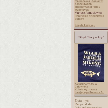
realnością a utopią: w
poszukiwaniu
alternatywnej formy
współbycia
Mariusz Agnosiewicz -
Heretyckie dziedzictwo
Europy
Znajdź książkę..
Sklepik "Racjonalisty"
Koszulka Wiara w
Człowieka
Kubek wyznawcy
Latającego Potwora S.:
Złota myśl
Racjonalisty:
"Aby być niepospolicie