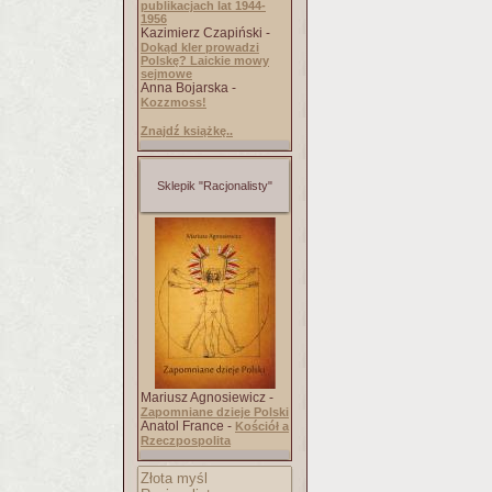
publikacjach lat 1944-
1956
Kazimierz Czapiński -
Dokąd kler prowadzi
Polskę? Laickie mowy
sejmowe
Anna Bojarska -
Kozzmoss!
Znajdź książkę..
Sklepik "Racjonalisty"
Mariusz Agnosiewicz -
Zapomniane dzieje Polski
Anatol France -
Kościół a
Rzeczpospolita
Złota myśl