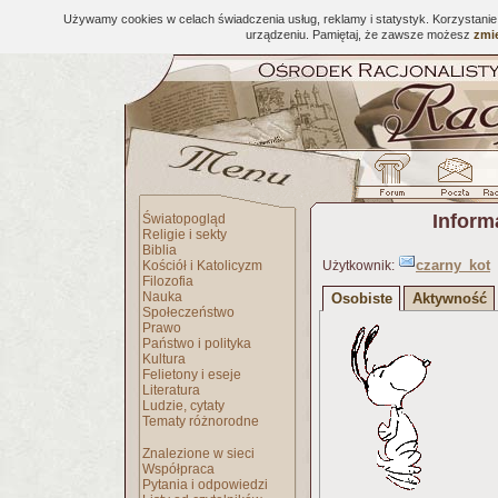
Używamy cookies w celach świadczenia usług, reklamy i statystyk. Korzystani
urządzeniu. Pamiętaj, że zawsze możesz
zmie
Inform
Światopogląd
Religie i sekty
Biblia
czarny_kot
Kościół i Katolicyzm
Użytkownik:
Filozofia
Nauka
Osobiste
Aktywność
Społeczeństwo
Prawo
Państwo i polityka
Kultura
Felietony i eseje
Literatura
Ludzie, cytaty
Tematy różnorodne
Znalezione w sieci
Współpraca
Pytania i odpowiedzi