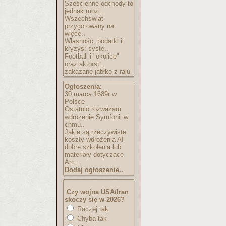
Sześcienne odchody-to
jednak możl..
Wszechświat
przygotowany na
więce..
Własność, podatki i
kryzys: syste..
Football i "okolice"
oraz aktorst..
zakazane jabłko z raju
Ogłoszenia
:
30 marca 1689r w
Polsce
Ostatnio rozważam
wdrożenie Symfonii w
chmu..
Jakie są rzeczywiste
koszty wdrożenia AI
dobre szkolenia lub
materiały dotyczące
Arc..
Dodaj ogłoszenie..
Czy wojna USA/Iran
skoczy się w 2026?
Raczej tak
Chyba tak