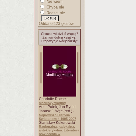
Nie wiem
Chyba nie
Raczej nie
Oddano 123 głosów.
Chcesz wiedzieć więcej?
Zamów dobrą książkę.
Propozycje Racjonalisty:
Charlotte Roche -
Modlitwy waginy
Artur Patek, Jan Rydel,
Janusz J. Węc (red.) -
Najnowsza Historia
Świata tom 4 1995-2007
Stanisław Kukurowski -
Racjonalna, radykalna,
antyklerykalna. Literatura
oświecenia w