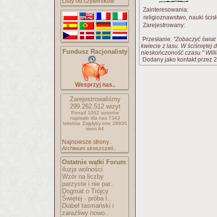
Listy od czytelników
Zainteresowania:
religioznawstwo, nauki ścisłe
Zarejestrowany:
Przesłanie:
"Zobaczyć świat
kwiecie z lasu. W ściśniętej
Fundusz Racjonalisty
nieskończoność czasu." Will
Dodany jako kontakt przez 2
Wesprzyj nas..
Zarejestrowaliśmy
299.262.512
wizyt
Ponad 1062 autorów
napisało
dla nas 7343
tekstów.
Zajęłyby one 28930
stron A4
Najnowsze strony..
Archiwum streszczeń..
Ostatnie wątki Forum
:
iluzja wolności
Wzór na liczby
parzyste i nie par..
Dogmat o Trójcy
Świętej - próba l..
Diabeł tasmański i
zaraźliwy nowo..