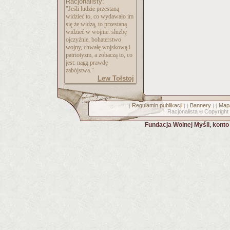
Racjonalisty:
"Jeśli ludzie przestaną
widzieć to, co wydawało im
się że widzą, to przestaną
widzieć w wojnie: służbę
ojczyźnie, bohaterstwo
wojny, chwałę wojskową i
patriotyzm, a zobaczą to, co
jest: nagą prawdę
zabójstwa."
Lew Tołstoj
Regulamin publikacji
Bannery
Mapa
[
] [
] [
Racjonalista
Copyright
©
Fundacja Wolnej Myśli, kont