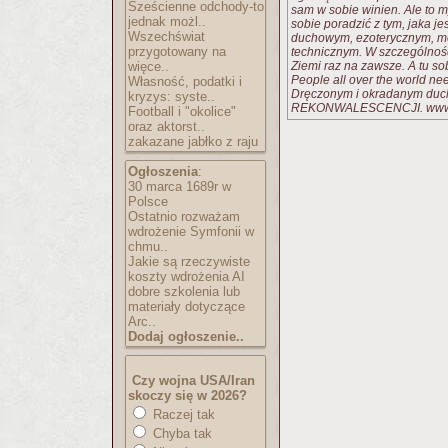
Sześcienne odchody-to
sam w sobie winien. Ale to m
jednak możl..
sobie poradzić z tym, jaka j
Wszechświat
duchowym, ezoterycznym, me
przygotowany na
technicznym. W szczególnośc
więce..
Ziemi raz na zawsze. A tu sob
People all over the world ne
Własność, podatki i
Dręczonym i okradanym duch
kryzys: syste..
REKONWALESCENCJI. www.ra
Football i "okolice"
oraz aktorst..
zakazane jabłko z raju
Ogłoszenia
:
30 marca 1689r w
Polsce
Ostatnio rozważam
wdrożenie Symfonii w
chmu..
Jakie są rzeczywiste
koszty wdrożenia AI
dobre szkolenia lub
materiały dotyczące
Arc..
Dodaj ogłoszenie..
Czy wojna USA/Iran
skoczy się w 2026?
Raczej tak
Chyba tak