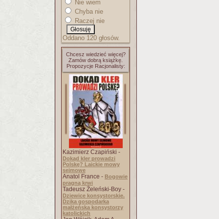
Nie wiem
Chyba nie
Raczej nie
Oddano 120 głosów.
Chcesz wiedzieć więcej?
Zamów dobrą książkę.
Propozycje Racjonalisty:
Kazimierz Czapiński -
Dokąd kler prowadzi
Polskę? Laickie mowy
sejmowe
Anatol France -
Bogowie
pragną krwi
Tadeusz Żeleński-Boy -
Dziewice konsystorskie.
Dzika gospodarka
małżeńska konsystorzy
katolickich