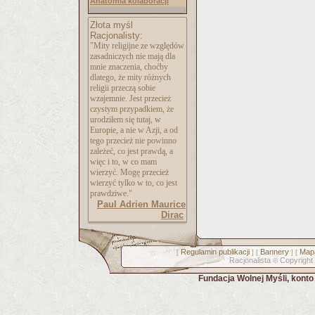
Anatomia kolaboracji
Złota myśl
Racjonalisty:
"Mity religijne ze względów
zasadniczych nie mają dla
mnie znaczenia, choćby
dlatego, że mity różnych
religii przeczą sobie
wzajemnie. Jest przecież
czystym przypadkiem, że
urodziłem się tutaj, w
Europie, a nie w Azji, a od
tego przecież nie powinno
zależeć, co jest prawdą, a
więc i to, w co mam
wierzyć. Mogę przecież
wierzyć tylko w to, co jest
prawdziwe."
Paul Adrien Maurice
Dirac
Regulamin publikacji
Bannery
Mapa
[
] [
] [
Racjonalista
Copyright
©
Fundacja Wolnej Myśli, kont