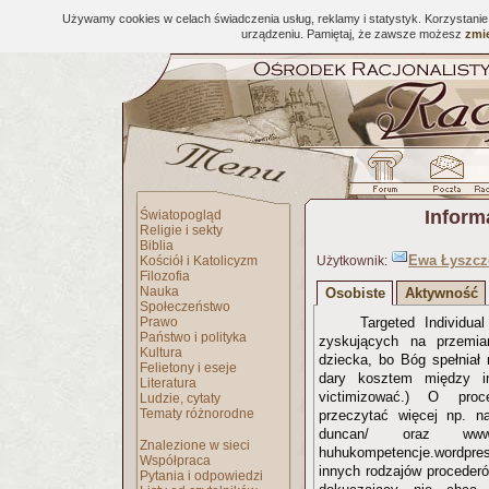
Używamy cookies w celach świadczenia usług, reklamy i statystyk. Korzystani
urządzeniu. Pamiętaj, że zawsze możesz
zmie
Inform
Światopogląd
Religie i sekty
Biblia
Ewa Łyszcz
Kościół i Katolicyzm
Użytkownik:
Filozofia
Nauka
Osobiste
Aktywność
Społeczeństwo
Prawo
Targeted Individu
Państwo i polityka
zyskujących na przemia
Kultura
dziecka, bo Bóg spełniał
Felietony i eseje
dary kosztem między i
Literatura
victimizować.) O proc
Ludzie, cytaty
Tematy różnorodne
przeczytać więcej np. na 
duncan/ oraz www.rac
Znalezione w sieci
huhukompetencje.wordpr
Współpraca
innych rodzajów procederów
Pytania i odpowiedzi