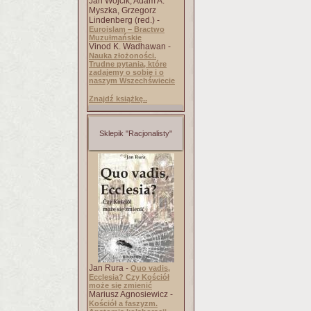
Jan Wójcik, Adam A.
Myszka, Grzegorz
Lindenberg (red.) -
Euroislam – Bractwo
Muzułmańskie
Vinod K. Wadhawan -
Nauka złożoności.
Trudne pytania, które
zadajemy o sobie i o
naszym Wszechświecie
Znajdź książkę..
Sklepik "Racjonalisty"
Jan Rura -
Quo vadis,
Ecclesia? Czy Kościół
może się zmienić
Mariusz Agnosiewicz -
Kościół a faszyzm.