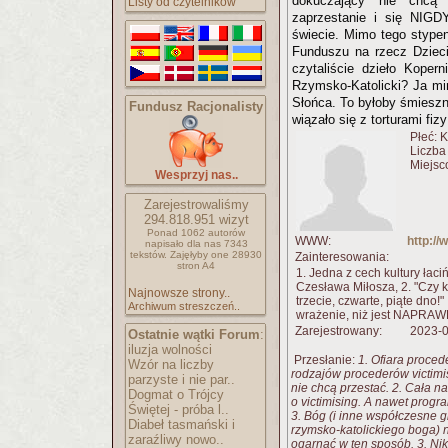
dokuczający nie chcą
Listy od czytelników
zaprzestanie i się NIGDY
świecie. Mimo tego stypen
Funduszu na rzecz Dzieci
czytaliście dzieło Kopern
Rzymsko-Katolicki? Ja mi
Słońca. To byłoby śmiesz
Fundusz Racjonalisty
wiązało się z torturami fizy
Płeć: K
Liczba
Miejsc
Wesprzyj nas..
Zarejestrowaliśmy
294.818.951
wizyt
Ponad 1062 autorów
WWW:
http:/
napisało
dla nas 7343
tekstów.
Zajęłyby one 28930
Zainteresowania:
stron A4
1. Jedna z cech kultury łaci
Czesława Miłosza, 2. "Czy k
Najnowsze strony..
trzecie, czwarte, piąte dno!
Archiwum streszczeń..
wrażenie, niż jest NAPRAW
Zarejestrowany:
2023-0
Ostatnie wątki Forum
:
iluzja wolności
Przesłanie:
1. Ofiara proced
Wzór na liczby
rodzajów procederów victimis
parzyste i nie par..
nie chcą przestać. 2. Cała n
Dogmat o Trójcy
o victimising. A nawet progra
Świętej - próba l..
3. Bóg (i inne współczesne
Diabeł tasmański i
rzymsko-katolickiego boga) n
zaraźliwy nowo..
ogarnąć w ten sposób. 3. Nikt