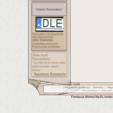
Sklepik "Racjonalisty"
Prowadzę się rozumnie
(dla kierowców)
John Diamond -
Cudowne mikstury.
Podręcznik sceptyka
Złota myśl
Racjonalisty:
"Są tylko dwie rzeczy, które
jednoczą ludzi: strach i
interes."
Napoleon Bonaparte
Regulamin publikacji
Bannery
Mapa
[
] [
] [
Racjonalista
Copyright
©
Fundacja Wolnej Myśli, kont