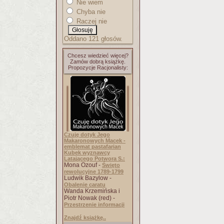
Nie wiem
Chyba nie
Raczej nie
Oddano 121 głosów.
Chcesz wiedzieć więcej?
Zamów dobrą książkę.
Propozycje Racjonalisty:
Czuję dotyk Jego
Makaronowych Macek -
emblemat pastafarian
Kubek wyznawcy
Latającego Potwora S.:
Mona Ozouf -
Święto
rewolucyjne 1789-1799
Ludwik Bazylow -
Obalenie caratu
Wanda Krzemińska i
Piotr Nowak (red) -
Przestrzenie informacji
Znajdź książkę..