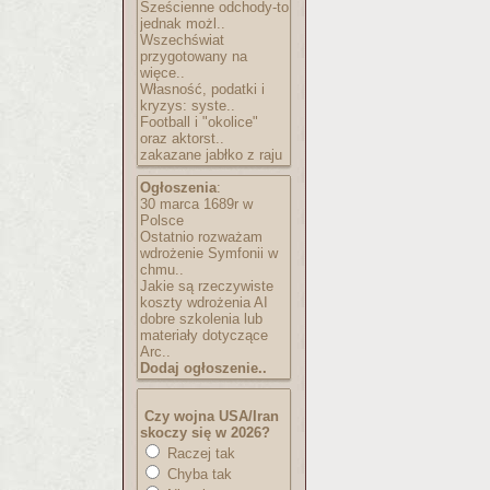
Sześcienne odchody-to
jednak możl..
Wszechświat
przygotowany na
więce..
Własność, podatki i
kryzys: syste..
Football i "okolice"
oraz aktorst..
zakazane jabłko z raju
Ogłoszenia
:
30 marca 1689r w
Polsce
Ostatnio rozważam
wdrożenie Symfonii w
chmu..
Jakie są rzeczywiste
koszty wdrożenia AI
dobre szkolenia lub
materiały dotyczące
Arc..
Dodaj ogłoszenie..
Czy wojna USA/Iran
skoczy się w 2026?
Raczej tak
Chyba tak