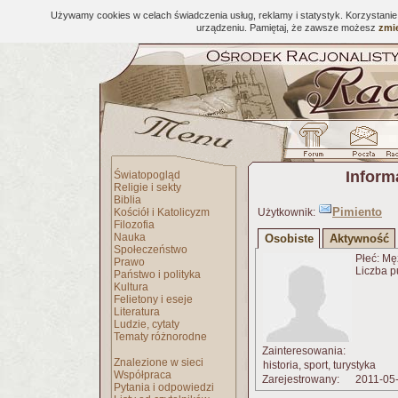
Używamy cookies w celach świadczenia usług, reklamy i statystyk. Korzystani
urządzeniu. Pamiętaj, że zawsze możesz
zmie
Inform
Światopogląd
Religie i sekty
Biblia
Pimiento
Kościół i Katolicyzm
Użytkownik:
Filozofia
Nauka
Osobiste
Aktywność
Społeczeństwo
Płeć: Mę
Prawo
Liczba p
Państwo i polityka
Kultura
Felietony i eseje
Literatura
Ludzie, cytaty
Tematy różnorodne
Zainteresowania:
Znalezione w sieci
historia, sport, turystyka
Współpraca
Zarejestrowany:
2011-05
Pytania i odpowiedzi