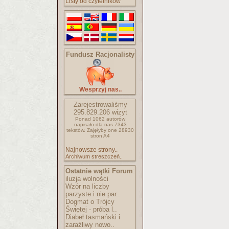
Listy od czytelników
Fundusz Racjonalisty
Wesprzyj nas..
Zarejestrowaliśmy
295.829.206
wizyt
Ponad 1062 autorów
napisało
dla nas 7343
tekstów.
Zajęłyby one 28930
stron A4
Najnowsze strony..
Archiwum streszczeń..
Ostatnie wątki Forum
:
iluzja wolności
Wzór na liczby
parzyste i nie par..
Dogmat o Trójcy
Świętej - próba l..
Diabeł tasmański i
zaraźliwy nowo..