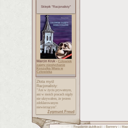
Sklepik "Racjonalisty"
Marcin Kruk -
Człowiek
zajęty niesłychanie
Koszulka Wiara w
Człowieka
Złota myśl
Racjonalisty:
"Ani w życiu prywatnym,
ani w moich pracach nigdy
nie ukrywałem, że jestem
zdeklarowanym
niewierzącym".
Zygmunt Freud
Regulamin publikacji
Bannery
Mapa
[
] [
] [