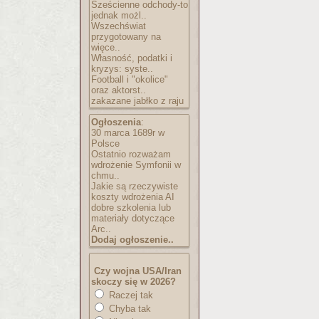
Sześcienne odchody-to
jednak możl..
Wszechświat
przygotowany na
więce..
Własność, podatki i
kryzys: syste..
Football i "okolice"
oraz aktorst..
zakazane jabłko z raju
Ogłoszenia
:
30 marca 1689r w
Polsce
Ostatnio rozważam
wdrożenie Symfonii w
chmu..
Jakie są rzeczywiste
koszty wdrożenia AI
dobre szkolenia lub
materiały dotyczące
Arc..
Dodaj ogłoszenie..
Czy wojna USA/Iran
skoczy się w 2026?
Raczej tak
Chyba tak