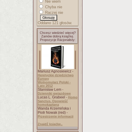
Nie wiem
Chyba nie
Raczej nie
Oddano 121 głosów.
Chcesz wiedzieć więcej?
Zamów dobrą książkę.
Propozycje Racjonalisty:
Mariusz Agnosiewicz -
Heretyckie dziedzictwo
Europy
Wolnomularz Polski -
Lato 2012
Stanisław Lem -
Dzienniki gwiazdowe
Lucas L. Grabeel -
Homo
Sanctus. Opowieść
homokapłana
Wanda Krzemińska i
Piotr Nowak (red) -
Przestrzenie informacji
Znajdź książkę..