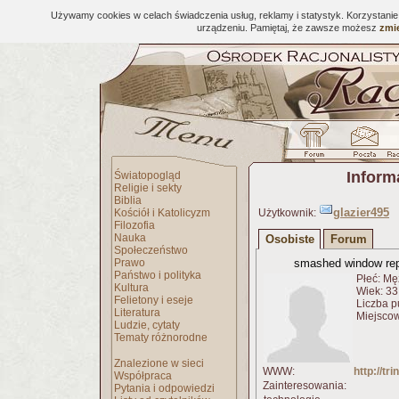
Używamy cookies w celach świadczenia usług, reklamy i statystyk. Korzystani
urządzeniu. Pamiętaj, że zawsze możesz
zmie
Inform
Światopogląd
Religie i sekty
Biblia
glazier495
Kościół i Katolicyzm
Użytkownik:
Filozofia
Nauka
Osobiste
Forum
Społeczeństwo
Prawo
smashed window rep
Państwo i polityka
Płeć: Mę
Kultura
Wiek: 33 
Felietony i eseje
Liczba p
Literatura
Miejsco
Ludzie, cytaty
Tematy różnorodne
Znalezione w sieci
WWW:
http://tr
Współpraca
Zainteresowania:
Pytania i odpowiedzi