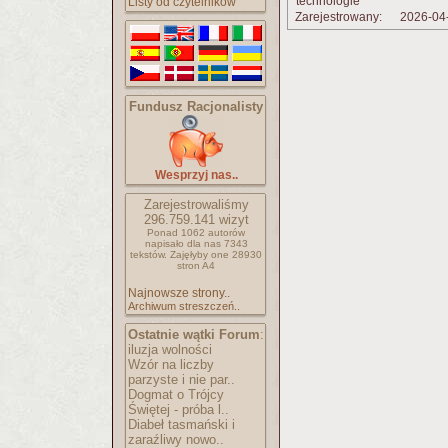
technologie
Listy od czytelników
Zarejestrowany:
2026-04
Fundusz Racjonalisty
Wesprzyj nas..
Zarejestrowaliśmy
296.759.141
wizyt
Ponad 1062 autorów
napisało
dla nas 7343
tekstów.
Zajęłyby one 28930
stron A4
Najnowsze strony..
Archiwum streszczeń..
Ostatnie wątki Forum
:
iluzja wolności
Wzór na liczby
parzyste i nie par..
Dogmat o Trójcy
Świętej - próba l..
Diabeł tasmański i
zaraźliwy nowo..