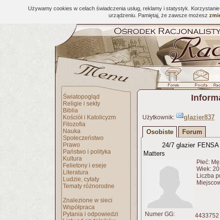
Używamy cookies w celach świadczenia usług, reklamy i statystyk. Korzystani
urządzeniu. Pamiętaj, że zawsze możesz
zmie
Inform
Światopogląd
Religie i sekty
Biblia
glazier837
Kościół i Katolicyzm
Użytkownik:
Filozofia
Nauka
Osobiste
Forum
Społeczeństwo
Prawo
24/7 glazier FENSA
Państwo i polityka
Matters
Kultura
Płeć: Mę
Felietony i eseje
Wiek: 20 
Literatura
Liczba p
Ludzie, cytaty
Miejscow
Tematy różnorodne
Znalezione w sieci
Współpraca
Pytania i odpowiedzi
Numer GG:
4433752 