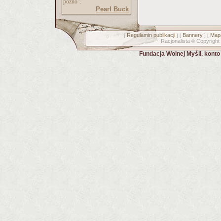
późno".
Pearl Buck
Regulamin publikacji
Bannery
Mapa
[
] [
] [
Racjonalista
Copyright
©
Fundacja Wolnej Myśli, kont