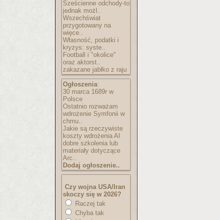
Sześcienne odchody-to
jednak możl..
Wszechświat
przygotowany na
więce..
Własność, podatki i
kryzys: syste..
Football i "okolice"
oraz aktorst..
zakazane jabłko z raju
Ogłoszenia
:
30 marca 1689r w
Polsce
Ostatnio rozważam
wdrożenie Symfonii w
chmu..
Jakie są rzeczywiste
koszty wdrożenia AI
dobre szkolenia lub
materiały dotyczące
Arc..
Dodaj ogłoszenie..
Czy wojna USA/Iran
skoczy się w 2026?
Raczej tak
Chyba tak