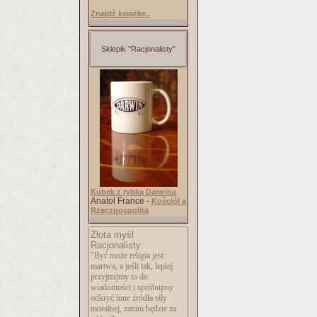
Znajdź książkę..
Sklepik "Racjonalisty"
Kubek z rybką Darwina
Anatol France -
Kościół a
Rzeczpospolita
Złota myśl
Racjonalisty:
"Być może religia jest
martwa, a jeśli tak, lepiej
przyjmijmy to do
wiadomości i spróbujmy
odkryć inne źródła siły
moralnej, zanim będzie za