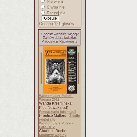
Nie wiem
Chyba nie
Raczej nie
Oddano 121 głosów.
Chcesz wiedzieć więcej?
Zamów dobrą książkę.
Propozycje Racjonalisty:
Wolnomularz Polski -
Wiosna 2012
Wanda Krzemińska i
Piotr Nowak (red) -
Przestrzenie informacji
Prentice Mulford -
Źródło
twojej siły
Wolnomularz Polski -
Lato 2012
Charlotte Roche -
Modlitwy waginy