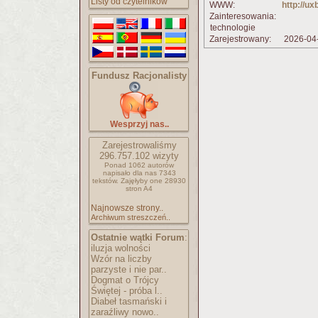
Listy od czytelników
WWW:
http://ux
Zainteresowania:
technologie
Zarejestrowany:
2026-04
Fundusz Racjonalisty
Wesprzyj nas..
Zarejestrowaliśmy
296.757.102
wizyty
Ponad 1062 autorów
napisało
dla nas 7343
tekstów.
Zajęłyby one 28930
stron A4
Najnowsze strony..
Archiwum streszczeń..
Ostatnie wątki Forum
:
iluzja wolności
Wzór na liczby
parzyste i nie par..
Dogmat o Trójcy
Świętej - próba l..
Diabeł tasmański i
zaraźliwy nowo..