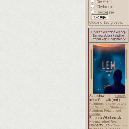
Nie wiem
Chyba nie
Raczej nie
Oddano 120 głosów.
Chcesz wiedzieć więcej?
Zamów dobrą książkę.
Propozycje Racjonalisty:
Stanisław Lem -
Solaris
Irena Borowik (red.) -
Religions, Churches and
the Scientific Studies of
Religion: Poland and
Ukraine
Barbara Włodarczyk -
Nie ma jednej Rosji
Umberto Eco -
Cmentarz