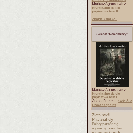
w Pradze - audiobook
Mariusz Agnosiewicz -
Kryminalne dzieje
papiestwa tom II
Znajdź książkę..
Sklepik "Racjonalisty"
Mariusz Agnosiewicz -
Kryminalne dzieje
papiestwa tom I
Anatol France -
Kościół a
Rzeczpospolita
Złota myśl
Racjonalisty:
Polacy potrafią się
wykończyć sami, bez
pomocy ościennych