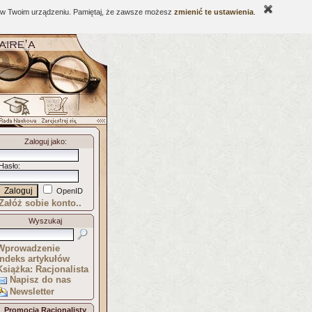
ne w Twoim urządzeniu. Pamiętaj, że zawsze możesz
zmienić te ustawienia
.
Zaloguj jako
:
Hasło
:
OpenID
Załóż sobie konto..
Wyszukaj
Wprowadzenie
Indeks artykułów
Książka: Racjonalista
Napisz do nas
Newsletter
Promocja Racjonalisty