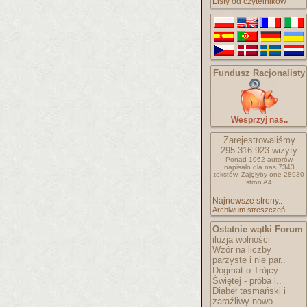
Listy od czytelników
Fundusz Racjonalisty
Wesprzyj nas..
Zarejestrowaliśmy
295.316.923
wizyty
Ponad 1062 autorów
napisało
dla nas 7343
tekstów.
Zajęłyby one 28930
stron A4
Najnowsze strony..
Archiwum streszczeń..
Ostatnie wątki Forum
:
iluzja wolności
Wzór na liczby
parzyste i nie par..
Dogmat o Trójcy
Świętej - próba l..
Diabeł tasmański i
zaraźliwy nowo..