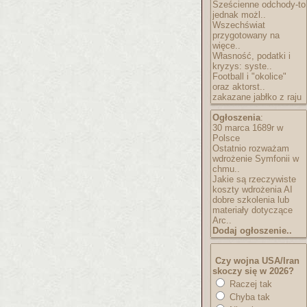
Sześcienne odchody-to
jednak możl..
Wszechświat
przygotowany na
więce..
Własność, podatki i
kryzys: syste..
Football i "okolice"
oraz aktorst..
zakazane jabłko z raju
Ogłoszenia
:
30 marca 1689r w
Polsce
Ostatnio rozważam
wdrożenie Symfonii w
chmu..
Jakie są rzeczywiste
koszty wdrożenia AI
dobre szkolenia lub
materiały dotyczące
Arc..
Dodaj ogłoszenie..
Czy wojna USA/Iran
skoczy się w 2026?
Raczej tak
Chyba tak