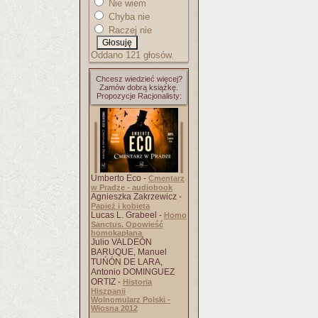
Nie wiem
Chyba nie
Raczej nie
Oddano 121 głosów.
Chcesz wiedzieć więcej?
Zamów dobrą książkę.
Propozycje Racjonalisty:
Umberto Eco -
Cmentarz
w Pradze - audiobook
Agnieszka Zakrzewicz -
Papież i kobieta
Lucas L. Grabeel -
Homo
Sanctus. Opowieść
homokapłana
Julio VALDEÓN
BARUQUE, Manuel
TUŃÓN DE LARA,
Antonio DOMINGUEZ
ORTIZ -
Historia
Hiszpanii
Wolnomularz Polski -
Wiosna 2012