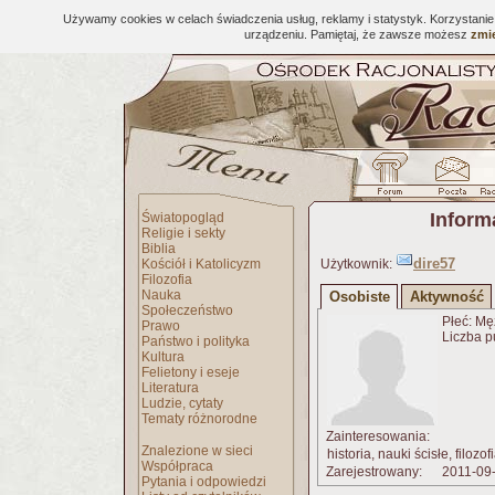
Używamy cookies w celach świadczenia usług, reklamy i statystyk. Korzystani
urządzeniu. Pamiętaj, że zawsze możesz
zmie
Inform
Światopogląd
Religie i sekty
Biblia
dire57
Kościół i Katolicyzm
Użytkownik:
Filozofia
Nauka
Osobiste
Aktywność
Społeczeństwo
Płeć: Mę
Prawo
Liczba p
Państwo i polityka
Kultura
Felietony i eseje
Literatura
Ludzie, cytaty
Tematy różnorodne
Zainteresowania:
Znalezione w sieci
historia, nauki ścisłe, filozof
Współpraca
Zarejestrowany:
2011-09
Pytania i odpowiedzi