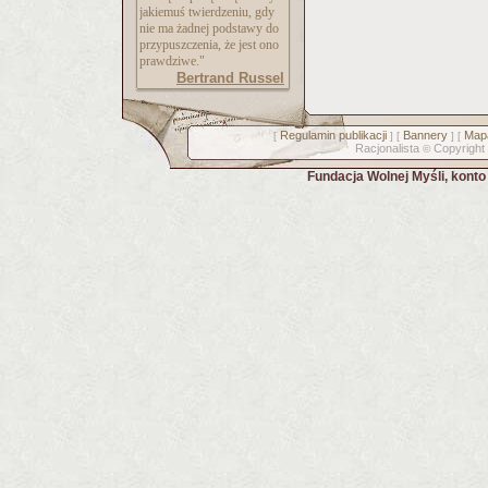
jakiemuś twierdzeniu, gdy
nie ma żadnej podstawy do
przypuszczenia, że jest ono
prawdziwe."
Bertrand Russel
Regulamin publikacji
Bannery
Mapa
[
] [
] [
Racjonalista
Copyright
©
Fundacja Wolnej Myśli, kont