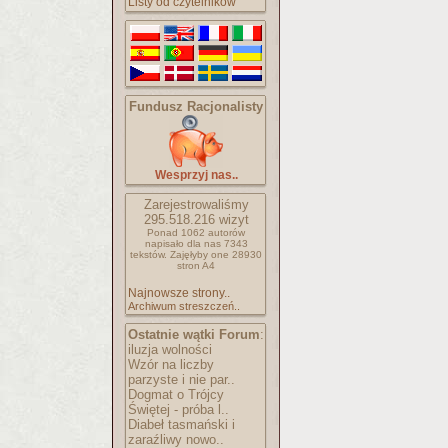
Listy od czytelników
Fundusz Racjonalisty
Wesprzyj nas..
Zarejestrowaliśmy
295.518.216
wizyt
Ponad 1062 autorów
napisało
dla nas 7343
tekstów.
Zajęłyby one 28930
stron A4
Najnowsze strony..
Archiwum streszczeń..
Ostatnie wątki Forum
:
iluzja wolności
Wzór na liczby
parzyste i nie par..
Dogmat o Trójcy
Świętej - próba l..
Diabeł tasmański i
zaraźliwy nowo..