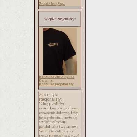
Znajdź książkę..
Sklepik "Racjonalisty"
Koszulka Złota Rybka
Darwina
Koszulka racjonalisty
Złota myśl
Racjonalisty:
"Chcę przedłożyć
czytelnikowi do życzliwego
rozważenia doktrynę, która,
jak się obawiam, może się
wydać niesłychanie
paradoksalna i wywrotowa.
Według tej doktryny jest
rzeczą niepożądaną wierzyć