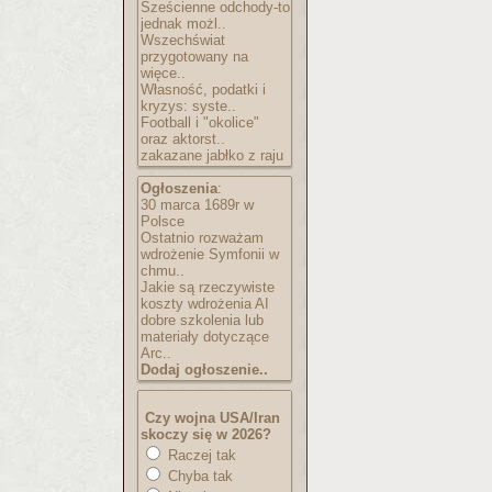
Sześcienne odchody-to
jednak możl..
Wszechświat
przygotowany na
więce..
Własność, podatki i
kryzys: syste..
Football i "okolice"
oraz aktorst..
zakazane jabłko z raju
Ogłoszenia
:
30 marca 1689r w
Polsce
Ostatnio rozważam
wdrożenie Symfonii w
chmu..
Jakie są rzeczywiste
koszty wdrożenia AI
dobre szkolenia lub
materiały dotyczące
Arc..
Dodaj ogłoszenie..
Czy wojna USA/Iran
skoczy się w 2026?
Raczej tak
Chyba tak