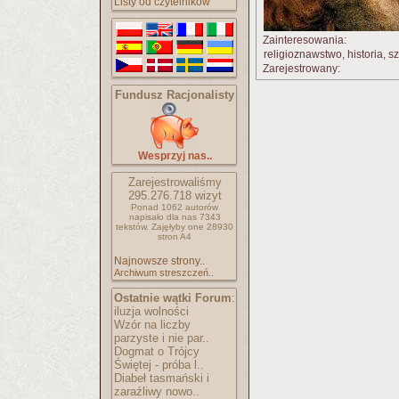
Listy od czytelników
Zainteresowania:
religioznawstwo, historia, sz
Zarejestrowany:
Fundusz Racjonalisty
Wesprzyj nas..
Zarejestrowaliśmy
295.276.718
wizyt
Ponad 1062 autorów
napisało
dla nas 7343
tekstów.
Zajęłyby one 28930
stron A4
Najnowsze strony..
Archiwum streszczeń..
Ostatnie wątki Forum
:
iluzja wolności
Wzór na liczby
parzyste i nie par..
Dogmat o Trójcy
Świętej - próba l..
Diabeł tasmański i
zaraźliwy nowo..