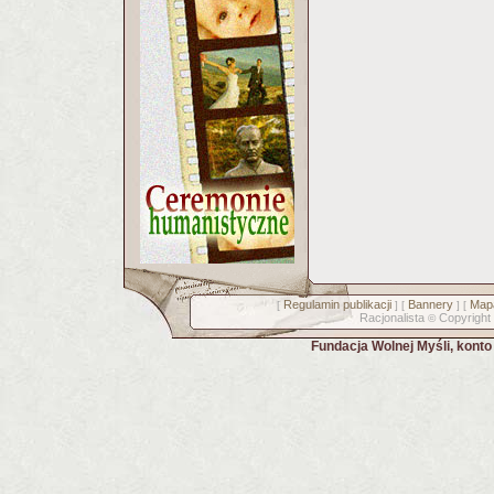
Regulamin publikacji
Bannery
Mapa
[
] [
] [
Racjonalista
Copyright
©
Fundacja Wolnej Myśli, kont