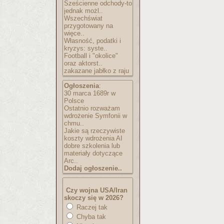
Sześcienne odchody-to
jednak możl..
Wszechświat
przygotowany na
więce..
Własność, podatki i
kryzys: syste..
Football i "okolice"
oraz aktorst..
zakazane jabłko z raju
Ogłoszenia
:
30 marca 1689r w
Polsce
Ostatnio rozważam
wdrożenie Symfonii w
chmu..
Jakie są rzeczywiste
koszty wdrożenia AI
dobre szkolenia lub
materiały dotyczące
Arc..
Dodaj ogłoszenie..
Czy wojna USA/Iran
skoczy się w 2026?
Raczej tak
Chyba tak