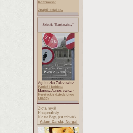
Kozzmoss!
Znajdź książkę..
Sklepik "Racjonalisty"
Agnieszka Zakrzewicz -
Papież i kobieta
Mariusz Agnosiewicz -
Heretyckie dziedzictwo
Europy
Złota myśl
Racjonalisty:
Nie ma Boga, jest człowiek.
Adam Darski, Nergal