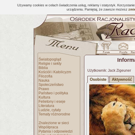
Używamy cookies w celach świadczenia usług, reklamy i statystyk. Korzystani
urządzeniu. Pamiętaj, że zawsze możesz
zmie
Inform
Światopogląd
Religie i sekty
Biblia
Użytkownik: Jack Zigeuner
Kościół i Katolicyzm
Filozofia
Osobiste
Aktywność
Nauka
Społeczeństwo
Prawo
Państwo i polityka
Kultura
Felietony i eseje
Literatura
Ludzie, cytaty
Tematy różnorodne
Znalezione w sieci
Współpraca
Pytania i odpowiedzi