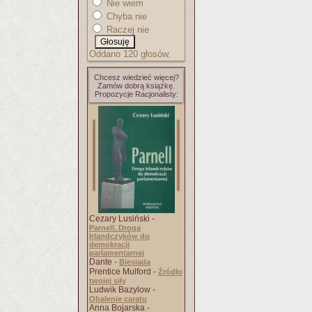
Nie wiem
Chyba nie
Raczej nie
Oddano 120 głosów.
Chcesz wiedzieć więcej?
Zamów dobrą książkę.
Propozycje Racjonalisty:
Cezary Lusiński -
Parnell. Droga
Irlandczyków do
demokracji
parlamentarnej
Dante -
Biesiada
Prentice Mulford -
Źródło
twojej siły
Ludwik Bazylow -
Obalenie caratu
Anna Bojarska -