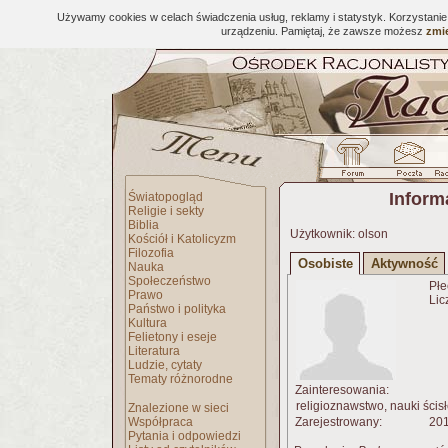
Używamy cookies w celach świadczenia usług, reklamy i statystyk. Korzystani
urządzeniu. Pamiętaj, że zawsze możesz
zmie
Inform
Światopogląd
Religie i sekty
Biblia
Użytkownik: olson
Kościół i Katolicyzm
Filozofia
Osobiste
Aktywność
Nauka
Społeczeństwo
Płe
Prawo
Lic
Państwo i polityka
Kultura
Felietony i eseje
Literatura
Ludzie, cytaty
Tematy różnorodne
Zainteresowania:
religioznawstwo, nauki ścisłe,
Znalezione w sieci
Współpraca
Zarejestrowany:
201
Pytania i odpowiedzi