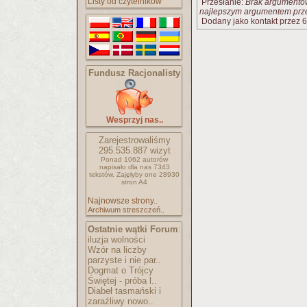
Listy od czytelników
Przesłanie:
Brak argumentów
najlepszym argumentem prze
Dodany jako kontakt przez 6
Fundusz Racjonalisty
Wesprzyj nas..
Zarejestrowaliśmy
295.535.887
wizyt
Ponad 1062 autorów
napisało
dla nas 7343
tekstów.
Zajęłyby one 28930
stron A4
Najnowsze strony..
Archiwum streszczeń..
Ostatnie wątki Forum
:
iluzja wolności
Wzór na liczby
parzyste i nie par..
Dogmat o Trójcy
Świętej - próba l..
Diabeł tasmański i
zaraźliwy nowo..