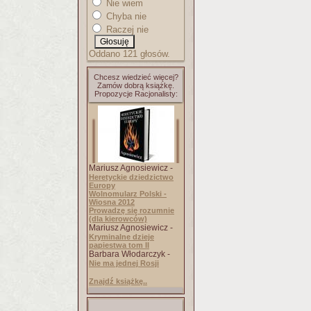
Nie wiem
Chyba nie
Raczej nie
Oddano 121 głosów.
Chcesz wiedzieć więcej?
Zamów dobrą książkę.
Propozycje Racjonalisty:
Mariusz Agnosiewicz -
Heretyckie dziedzictwo
Europy
Wolnomularz Polski -
Wiosna 2012
Prowadzę się rozumnie
(dla kierowców)
Mariusz Agnosiewicz -
Kryminalne dzieje
papiestwa tom II
Barbara Włodarczyk -
Nie ma jednej Rosji
Znajdź książkę..