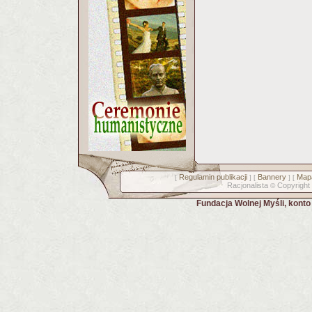
Regulamin publikacji
Bannery
Mapa
[
] [
] [
Racjonalista
Copyright
©
Fundacja Wolnej Myśli, kont