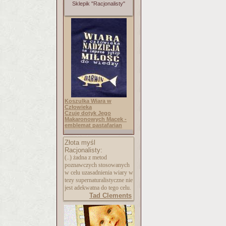
Sklepik "Racjonalisty"
Koszulka Wiara w
Człowieka
Czuję dotyk Jego
Makaronowych Macek -
emblemat pastafarian
Złota myśl
Racjonalisty:
(..) żadna z metod
poznawczych stosowanych
w celu uzasadnienia wiary w
tezy supernaturalistycz
ne nie
jest adekwatna do tego celu.
Tad Clements