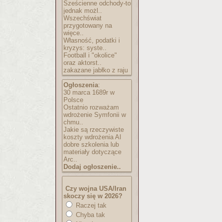
Sześcienne odchody-to
jednak możl..
Wszechświat
przygotowany na
więce..
Własność, podatki i
kryzys: syste..
Football i "okolice"
oraz aktorst..
zakazane jabłko z raju
Ogłoszenia
:
30 marca 1689r w
Polsce
Ostatnio rozważam
wdrożenie Symfonii w
chmu..
Jakie są rzeczywiste
koszty wdrożenia AI
dobre szkolenia lub
materiały dotyczące
Arc..
Dodaj ogłoszenie..
Czy wojna USA/Iran
skoczy się w 2026?
Raczej tak
Chyba tak