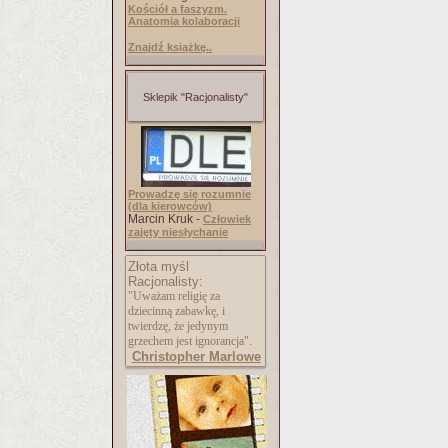
Kościół a faszyzm.
Anatomia kolaboracji
Znajdź książkę..
Sklepik "Racjonalisty"
Prowadzę się rozumnie
(dla kierowców)
Marcin Kruk -
Człowiek
zajęty niesłychanie
Złota myśl
Racjonalisty:
"Uważam religię za
dziecinną zabawkę, i
twierdzę, że jedynym
grzechem jest ignorancja".
Christopher Marlowe