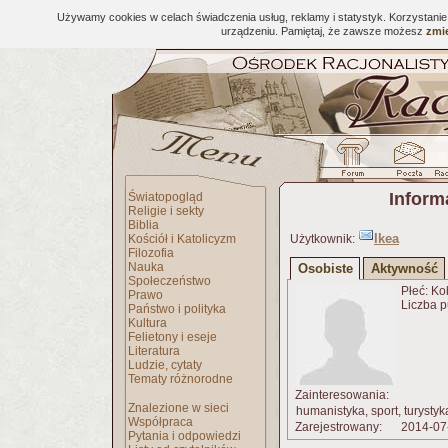
Używamy cookies w celach świadczenia usług, reklamy i statystyk. Korzystani
urządzeniu. Pamiętaj, że zawsze możesz
zmie
Inform
Światopogląd
Religie i sekty
Biblia
Ikea
Kościół i Katolicyzm
Użytkownik:
Filozofia
Nauka
Osobiste
Aktywność
Społeczeństwo
Płeć: Ko
Prawo
Liczba p
Państwo i polityka
Kultura
Felietony i eseje
Literatura
Ludzie, cytaty
Tematy różnorodne
Zainteresowania:
Znalezione w sieci
humanistyka, sport, turystyka
Współpraca
Zarejestrowany:
2014-07
Pytania i odpowiedzi