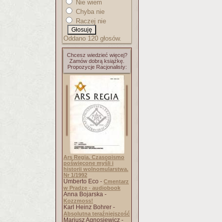
Nie wiem
Chyba nie
Raczej nie
Oddano 120 głosów.
Chcesz wiedzieć więcej?
Zamów dobrą książkę.
Propozycje Racjonalisty:
Ars Regia. Czasopismo
poświęcone myśli i
historii wolnomularstwa.
Nr 1/1992
Umberto Eco -
Cmentarz
w Pradze - audiobook
Anna Bojarska -
Kozzmoss!
Karl Heinz Bohrer -
Absolutna teraźniejszość
Mariusz Agnosiewicz -