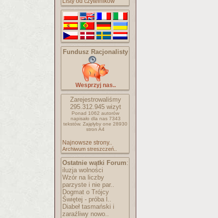
Listy od czytelników
Fundusz Racjonalisty
Wesprzyj nas..
Zarejestrowaliśmy
295.312.945
wizyt
Ponad 1062 autorów
napisało
dla nas 7343
tekstów.
Zajęłyby one 28930
stron A4
Najnowsze strony..
Archiwum streszczeń..
Ostatnie wątki Forum
:
iluzja wolności
Wzór na liczby
parzyste i nie par..
Dogmat o Trójcy
Świętej - próba l..
Diabeł tasmański i
zaraźliwy nowo..