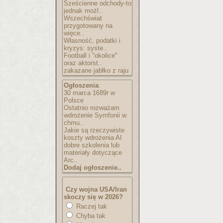
Sześcienne odchody-to
jednak możl..
Wszechświat
przygotowany na
więce..
Własność, podatki i
kryzys: syste..
Football i "okolice"
oraz aktorst..
zakazane jabłko z raju
Ogłoszenia
:
30 marca 1689r w
Polsce
Ostatnio rozważam
wdrożenie Symfonii w
chmu..
Jakie są rzeczywiste
koszty wdrożenia AI
dobre szkolenia lub
materiały dotyczące
Arc..
Dodaj ogłoszenie..
Czy wojna USA/Iran
skoczy się w 2026?
Raczej tak
Chyba tak