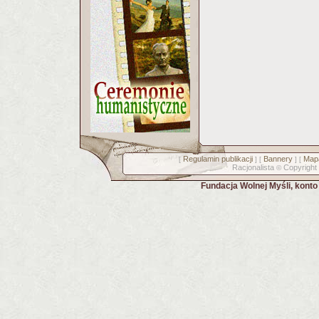
Regulamin publikacji
Bannery
Mapa
[
] [
] [
Racjonalista
Copyright
©
Fundacja Wolnej Myśli, kont