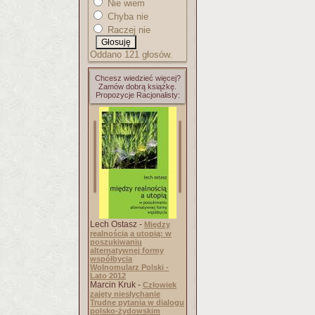
Nie wiem
Chyba nie
Raczej nie
Oddano 121 głosów.
Chcesz wiedzieć więcej?
Zamów dobrą książkę.
Propozycje Racjonalisty:
Lech Ostasz -
Między
realnością a utopią: w
poszukiwaniu
alternatywnej formy
współbycia
Wolnomularz Polski -
Lato 2012
Marcin Kruk -
Człowiek
zajęty niesłychanie
Trudne pytania w dialogu
polsko-żydowskim