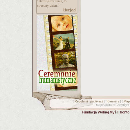
"Bezmyślny dzień, to
stracony dzień."
Hezjod
Regulamin publikacji
Bannery
Mapa
[
] [
] [
Racjonalista
Copyright
©
Fundacja Wolnej Myśli, kont