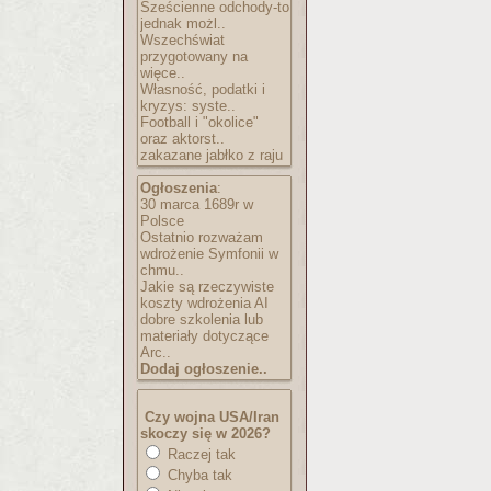
Sześcienne odchody-to
jednak możl..
Wszechświat
przygotowany na
więce..
Własność, podatki i
kryzys: syste..
Football i "okolice"
oraz aktorst..
zakazane jabłko z raju
Ogłoszenia
:
30 marca 1689r w
Polsce
Ostatnio rozważam
wdrożenie Symfonii w
chmu..
Jakie są rzeczywiste
koszty wdrożenia AI
dobre szkolenia lub
materiały dotyczące
Arc..
Dodaj ogłoszenie..
Czy wojna USA/Iran
skoczy się w 2026?
Raczej tak
Chyba tak