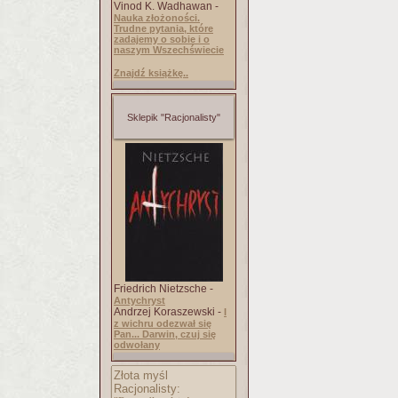
Vinod K. Wadhawan -
Nauka złożoności.
Trudne pytania, które
zadajemy o sobie i o
naszym Wszechświecie
Znajdź książkę..
Sklepik "Racjonalisty"
Friedrich Nietzsche -
Antychryst
Andrzej Koraszewski -
I
z wichru odezwał się
Pan... Darwin, czuj się
odwołany
Złota myśl
Racjonalisty: