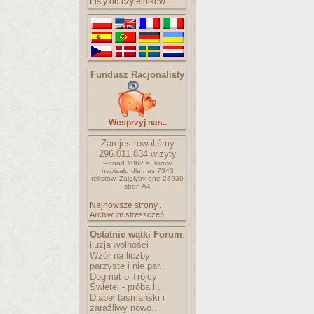
Listy od czytelników
Fundusz Racjonalisty
Wesprzyj nas..
Zarejestrowaliśmy
296.011.834
wizyty
Ponad 1062 autorów
napisało
dla nas 7343
tekstów.
Zajęłyby one 28930
stron A4
Najnowsze strony..
Archiwum streszczeń..
Ostatnie wątki Forum
:
iluzja wolności
Wzór na liczby
parzyste i nie par..
Dogmat o Trójcy
Świętej - próba l..
Diabeł tasmański i
zaraźliwy nowo..