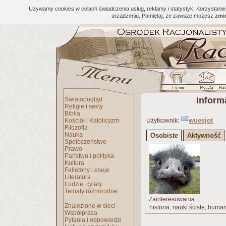
Używamy cookies w celach świadczenia usług, reklamy i statystyk. Korzystani
urządzeniu. Pamiętaj, że zawsze możesz
zmie
Inform
Światopogląd
Religie i sekty
Biblia
wuesjot
Kościół i Katolicyzm
Użytkownik:
Filozofia
Nauka
Osobiste
Aktywność
Społeczeństwo
Prawo
Państwo i polityka
Kultura
Felietony i eseje
Literatura
Ludzie, cytaty
Tematy różnorodne
Zainteresowania:
Znalezione w sieci
historia, nauki ścisłe, human
Współpraca
Pytania i odpowiedzi