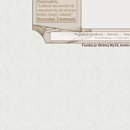
Racjonalisty:
"Ludzkość ma rozwijać się
sama przez się, nie zaś przez
królów, księży i szlachtę!"
Bronisław Trentowski
Regulamin publikacji
Bannery
Mapa
[
] [
] [
Racjonalista
Copyright
©
Fundacja Wolnej Myśli, kont