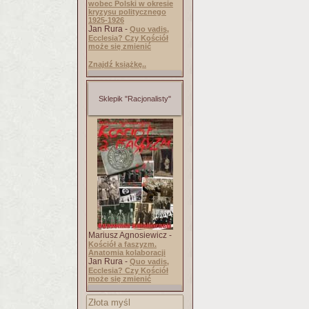
wobec Polski w okresie
kryzysu politycznego
1925-1926
Jan Rura -
Quo vadis,
Ecclesia? Czy Kościół
może się zmienić
Znajdź książkę..
Sklepik "Racjonalisty"
Mariusz Agnosiewicz -
Kościół a faszyzm.
Anatomia kolaboracji
Jan Rura -
Quo vadis,
Ecclesia? Czy Kościół
może się zmienić
Złota myśl