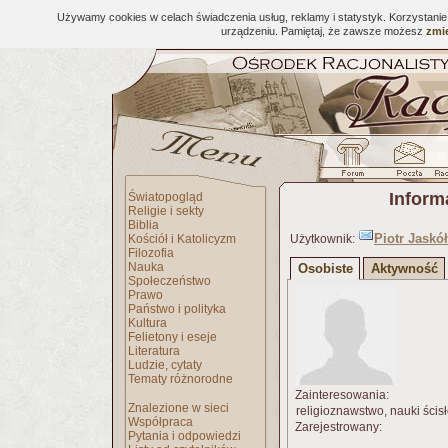
Używamy cookies w celach świadczenia usług, reklamy i statystyk. Korzystani
urządzeniu. Pamiętaj, że zawsze możesz
zmie
Inform
Światopogląd
Religie i sekty
Biblia
Piotr Jaskó
Kościół i Katolicyzm
Użytkownik:
Filozofia
Nauka
Osobiste
Aktywność
Społeczeństwo
Prawo
Państwo i polityka
Kultura
Felietony i eseje
Literatura
Ludzie, cytaty
Tematy różnorodne
Zainteresowania:
Znalezione w sieci
religioznawstwo, nauki ścisłe
Współpraca
Zarejestrowany:
Pytania i odpowiedzi