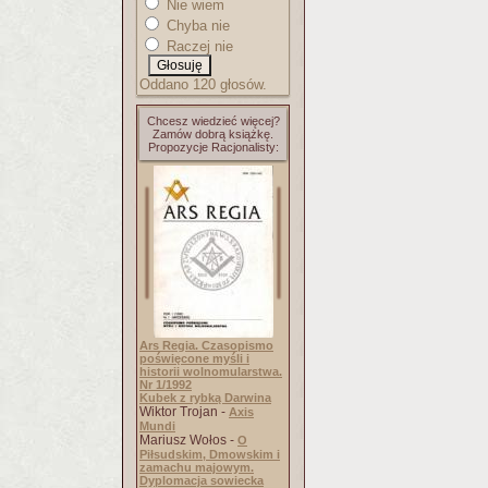
Nie wiem
Chyba nie
Raczej nie
Oddano 120 głosów.
Chcesz wiedzieć więcej?
Zamów dobrą książkę.
Propozycje Racjonalisty:
Ars Regia. Czasopismo
poświęcone myśli i
historii wolnomularstwa.
Nr 1/1992
Kubek z rybką Darwina
Wiktor Trojan -
Axis
Mundi
Mariusz Wołos -
O
Piłsudskim, Dmowskim i
zamachu majowym.
Dyplomacja sowiecka