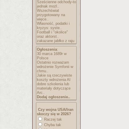
Sześcienne odchody-to
jednak możl..
Wszechświat
przygotowany na
więce..
Własność, podatki i
kryzys: syste..
Football i "okolice"
oraz aktorst..
zakazane jabłko z raju
Ogłoszenia
:
30 marca 1689r w
Polsce
Ostatnio rozważam
wdrożenie Symfonii w
chmu..
Jakie są rzeczywiste
koszty wdrożenia AI
dobre szkolenia lub
materiały dotyczące
Arc..
Dodaj ogłoszenie..
Czy wojna USA/Iran
skoczy się w 2026?
Raczej tak
Chyba tak