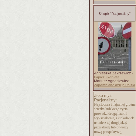
Sklepik "Racjonalisty"
Agnieszka Zakrzewicz -
Papież i kobieta
Mariusz Agnosiewicz -
Zapomniane dzieje Polski
Złota myśl
Racjonalisty:
Najsłodsza i najmniej groźna
ścieżka ludzkiego życia
prowadzi drogą nauki i
wykształcenia, i ktokolwiek
usunie z tej drogi jakąś
przeszkodę lub otworzy
nową perspektywę,