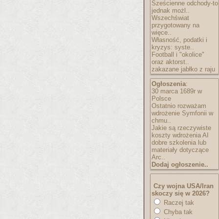
Sześcienne odchody-to
jednak możl..
Wszechświat
przygotowany na
więce..
Własność, podatki i
kryzys: syste..
Football i "okolice"
oraz aktorst..
zakazane jabłko z raju
Ogłoszenia
:
30 marca 1689r w
Polsce
Ostatnio rozważam
wdrożenie Symfonii w
chmu..
Jakie są rzeczywiste
koszty wdrożenia AI
dobre szkolenia lub
materiały dotyczące
Arc..
Dodaj ogłoszenie..
Czy wojna USA/Iran
skoczy się w 2026?
Raczej tak
Chyba tak