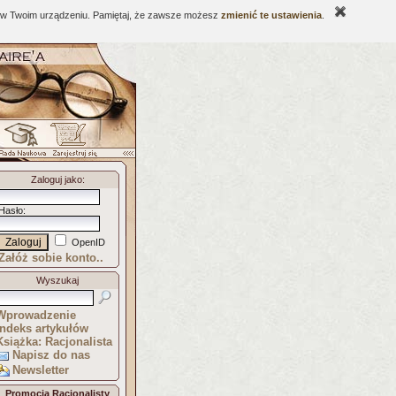
ne w Twoim urządzeniu. Pamiętaj, że zawsze możesz
zmienić te ustawienia
.
Zaloguj jako
:
Hasło
:
OpenID
Załóż sobie konto..
Wyszukaj
Wprowadzenie
Indeks artykułów
Książka: Racjonalista
Napisz do nas
Newsletter
Promocja Racjonalisty