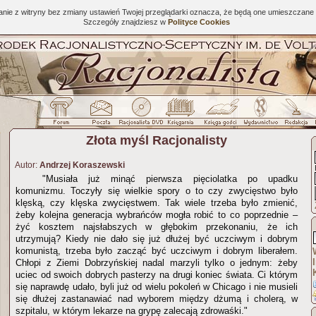
tanie z witryny bez zmiany ustawień Twojej przeglądarki oznacza, że będą one umieszcza
Szczegóły znajdziesz w
Polityce Cookies
Złota myśl Racjonalisty
Autor:
Andrzej Koraszewski
"Musiała już minąć pierwsza pięciolatka po upadku
komunizmu. Toczyły się wielkie spory o to czy zwycięstwo było
klęską, czy klęska zwycięstwem. Tak wiele trzeba było zmienić,
żeby kolejna generacja wybrańców mogła robić to co poprzednie –
żyć kosztem najsłabszych w głębokim przekonaniu, że ich
utrzymują? Kiedy nie dało się już dłużej być uczciwym i dobrym
komunistą, trzeba było zacząć być uczciwym i dobrym liberałem.
Chłopi z Ziemi Dobrzyńskiej nadal marzyli tylko o jednym: żeby
uciec od swoich dobrych pasterzy na drugi koniec świata. Ci którym
się naprawdę udało, byli już od wielu pokoleń w Chicago i nie musieli
się dłużej zastanawiać nad wyborem między dżumą i cholerą, w
szpitalu, w którym lekarze na grypę zalecają zdrowaśki."