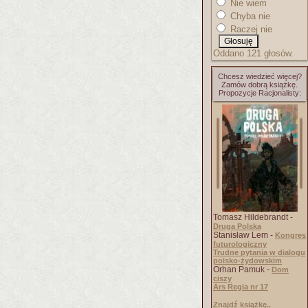
Nie wiem
Chyba nie
Raczej nie
Oddano 121 głosów.
Chcesz wiedzieć więcej?
Zamów dobrą książkę.
Propozycje Racjonalisty:
Tomasz Hildebrandt -
Druga Polska
Stanisław Lem -
Kongres
futurologiczny
Trudne pytania w dialogu
polsko-żydowskim
Orhan Pamuk -
Dom
ciszy
Ars Regia nr 17
Znajdź książkę..