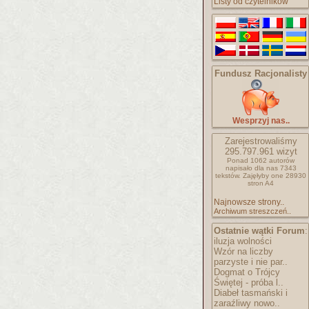
Listy od czytelników
Fundusz Racjonalisty
Wesprzyj nas..
Zarejestrowaliśmy
295.797.961
wizyt
Ponad 1062 autorów
napisało
dla nas 7343
tekstów.
Zajęłyby one 28930
stron A4
Najnowsze strony..
Archiwum streszczeń..
Ostatnie wątki Forum
:
iluzja wolności
Wzór na liczby
parzyste i nie par..
Dogmat o Trójcy
Świętej - próba l..
Diabeł tasmański i
zaraźliwy nowo..