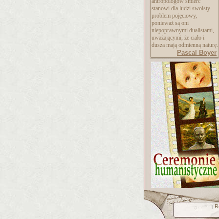
antropologów śmierć
stanowi dla ludzi swoisty
problem pojęciowy,
ponieważ są oni
niepoprawnymi dualistami,
uważającymi, że ciało i
dusza mają odmienną naturę.
Pascal Boyer
R
[