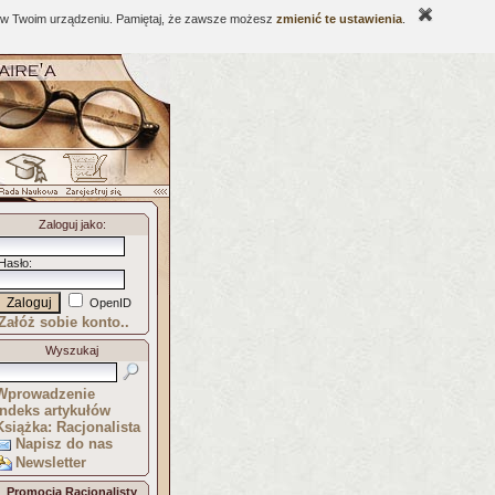
ne w Twoim urządzeniu. Pamiętaj, że zawsze możesz
zmienić te ustawienia
.
Zaloguj jako
:
Hasło
:
OpenID
Załóż sobie konto..
Wyszukaj
Wprowadzenie
Indeks artykułów
Książka: Racjonalista
Napisz do nas
Newsletter
Promocja Racjonalisty