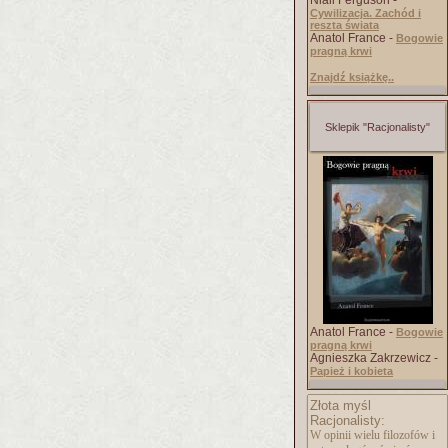
Niall Ferguson -
Cywilizacja. Zachód i
reszta świata
Anatol France -
Bogowie
pragną krwi
Znajdź książkę..
Sklepik "Racjonalisty"
Anatol France -
Bogowie
pragną krwi
Agnieszka Zakrzewicz -
Papież i kobieta
Złota myśl
Racjonalisty:
W opinii wielu filozofów i