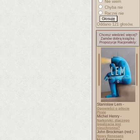
Nie wiem
Chyba nie
Raczej nie
Oddano 121 głosów.
Chcesz wiedzieć więcej?
Zamów dobrą książkę.
Propozycje Racjonalisty:
Stanisław Lem -
Opowieści o pilocie
Pirxie
Michel Henry -
Narkotyki: dlaczego
legalizacja jest
nieuchronna?
John Brockman (red.) -
Nowy Renesans