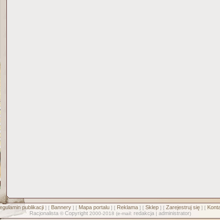
egulamin publikacji
Bannery
Mapa portalu
Reklama
Sklep
Zarejestruj się
Konta
] [
] [
] [
] [
] [
] [
Racjonalista
Copyright
redakcja
administrator
©
2000-2018 (e-mail:
|
)