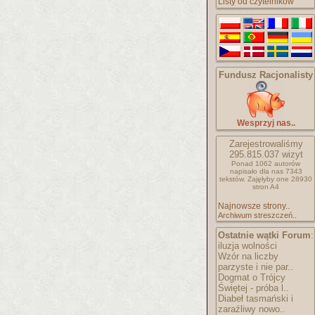
Listy od czytelników
Fundusz Racjonalisty
Wesprzyj nas..
Zarejestrowaliśmy
295.815.037
wizyt
Ponad 1062 autorów
napisało
dla nas 7343
tekstów.
Zajęłyby one 28930
stron A4
Najnowsze strony..
Archiwum streszczeń..
Ostatnie wątki Forum
:
iluzja wolności
Wzór na liczby
parzyste i nie par..
Dogmat o Trójcy
Świętej - próba l..
Diabeł tasmański i
zaraźliwy nowo..