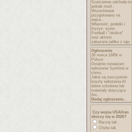
Sześcienne odchody-to
jednak możl..
Wszechświat
przygotowany na
więce..
Własność, podatki i
kryzys: syste..
Football i "okolice"
oraz aktorst..
zakazane jabłko z raju
Ogłoszenia
:
30 marca 1689r w
Polsce
Ostatnio rozważam
wdrożenie Symfonii w
chmu..
Jakie są rzeczywiste
koszty wdrożenia AI
dobre szkolenia lub
materiały dotyczące
Arc..
Dodaj ogłoszenie..
Czy wojna USA/Iran
skoczy się w 2026?
Raczej tak
Chyba tak