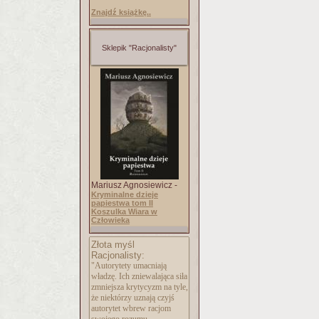
Znajdź książkę..
Sklepik "Racjonalisty"
Mariusz Agnosiewicz -
Kryminalne dzieje
papiestwa tom II
Koszulka Wiara w
Człowieka
Złota myśl
Racjonalisty:
"Autorytety umacniają
władzę. Ich zniewalająca siła
zmniejsza krytycyzm na tyle,
że niektórzy uznają czyjś
autorytet wbrew racjom