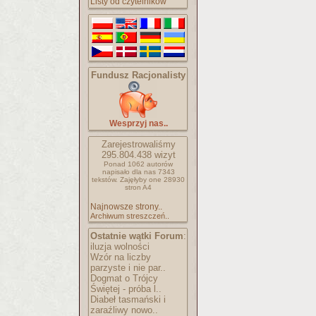
Listy od czytelników
Fundusz Racjonalisty
Wesprzyj nas..
Zarejestrowaliśmy
295.804.438
wizyt
Ponad 1062 autorów
napisało
dla nas 7343
tekstów.
Zajęłyby one 28930
stron A4
Najnowsze strony..
Archiwum streszczeń..
Ostatnie wątki Forum
:
iluzja wolności
Wzór na liczby
parzyste i nie par..
Dogmat o Trójcy
Świętej - próba l..
Diabeł tasmański i
zaraźliwy nowo..