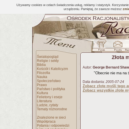
Używamy cookies w celach świadczenia usług, reklamy i statystyk. Korzystani
urządzeniu. Pamiętaj, że zawsze możesz
zmie
Złota 
Światopogląd
Religie i sekty
Biblia
Autor:
George Bernard Shaw
Kościół i Katolicyzm
Filozofia
"Obecnie nie ma na św
Nauka
Społeczeństwo
Data dodania:
2005-07-24
Prawo
Zobacz złote myśli tego a
Państwo i polityka
Zobacz wszystkie złote my
Kultura
Felietony i eseje
Literatura
Ludzie, cytaty
Tematy różnorodne
Znalezione w sieci
Współpraca
Pytania i odpowiedzi