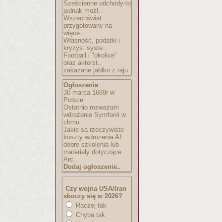
Sześcienne odchody-to
jednak możl..
Wszechświat
przygotowany na
więce..
Własność, podatki i
kryzys: syste..
Football i "okolice"
oraz aktorst..
zakazane jabłko z raju
Ogłoszenia
:
30 marca 1689r w
Polsce
Ostatnio rozważam
wdrożenie Symfonii w
chmu..
Jakie są rzeczywiste
koszty wdrożenia AI
dobre szkolenia lub
materiały dotyczące
Arc..
Dodaj ogłoszenie..
Czy wojna USA/Iran
skoczy się w 2026?
Raczej tak
Chyba tak