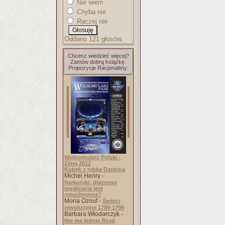
Nie wiem
Chyba nie
Raczej nie
Oddano 121 głosów.
Chcesz wiedzieć więcej?
Zamów dobrą książkę.
Propozycje Racjonalisty:
Wolnomularz Polski -
Zima 2012
Kubek z rybką Darwina
Michel Henry -
Narkotyki: dlaczego
legalizacja jest
nieuchronna?
Mona Ozouf -
Święto
rewolucyjne 1789-1799
Barbara Włodarczyk -
Nie ma jednej Rosji