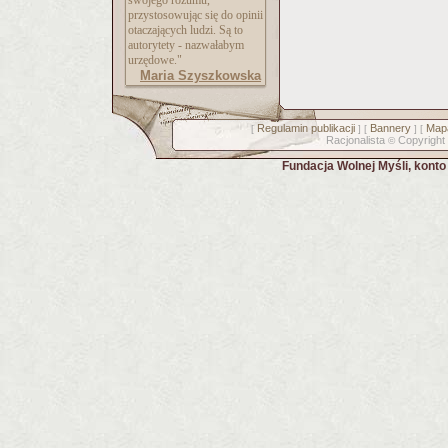
swojego rozumu,
przystosowując się do opinii
otaczających ludzi. Są to
autorytety - nazwałabym
urzędowe."
Maria Szyszkowska
Regulamin publikacji
Bannery
Mapa
[
] [
] [
Racjonalista
Copyright
©
Fundacja Wolnej Myśli, kont