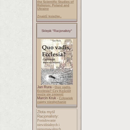
the Scientific Studies of
Religion: Poland and
Ukraine
Znajdź książkę..
Sklepik "Racjonalisty"
Jan Rura -
Quo vadis,
Ecclesia? Czy Kościół
może się zmienić
Marcin Kruk -
Człowiek
zajęty niesłychanie
Złota myśl
Racjonalisty:
Postulowanie
niewidzialnych i
niepoznawalnych