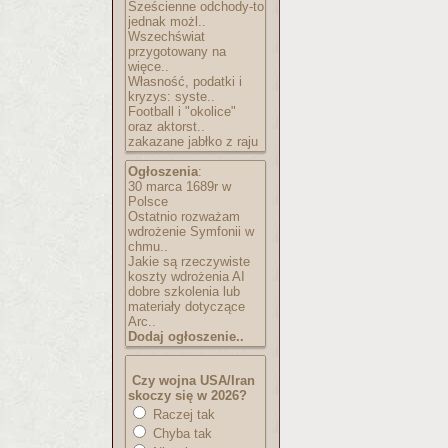
Sześcienne odchody-to
jednak możl..
Wszechświat
przygotowany na
więce..
Własność, podatki i
kryzys: syste..
Football i "okolice"
oraz aktorst..
zakazane jabłko z raju
Ogłoszenia
:
30 marca 1689r w
Polsce
Ostatnio rozważam
wdrożenie Symfonii w
chmu..
Jakie są rzeczywiste
koszty wdrożenia AI
dobre szkolenia lub
materiały dotyczące
Arc..
Dodaj ogłoszenie..
Czy wojna USA/Iran
skoczy się w 2026?
Raczej tak
Chyba tak