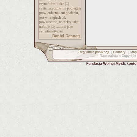
czynników, które (..)
systematycznie nie podlegają
potwierdzeniu ani obaleniu,
jest w religiach tak
powszechne, że efekty takie
traktuje się czasem jako
symptomatyczne.
Daniel Dennett
Regulamin publikacji
Bannery
Mapa
[
] [
] [
Racjonalista
Copyright
©
Fundacja Wolnej Myśli, kont