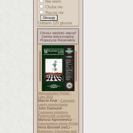
Nie wiem
Chyba nie
Raczej nie
Oddano 120 głosów.
Chcesz wiedzieć więcej?
Zamów dobrą książkę.
Propozycje Racjonalisty:
Wolnomularz Polski -
Lato 2012
Marcin Kruk -
Człowiek
zajęty niesłychanie
John Diamond -
Cudowne mikstury.
Podręcznik sceptyka
Mariusz Agnosiewicz -
Zapomniane dzieje Polski
Irena Borowik (red.) -
Religions, Churches and