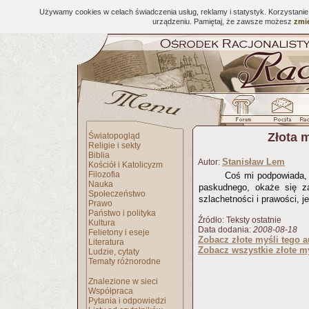
Używamy cookies w celach świadczenia usług, reklamy i statystyk. Korzystani
urządzeniu. Pamiętaj, że zawsze możesz
zmie
Złota 
Światopogląd
Religie i sekty
Biblia
Stanisław Lem
Autor:
Kościół i Katolicyzm
Filozofia
Coś mi podpowiada, 
Nauka
paskudnego, okaże się z
Społeczeństwo
szlachetności i prawości, j
Prawo
Państwo i polityka
Źródło: Teksty ostatnie
Kultura
Data dodania:
2008-08-18
Felietony i eseje
Zobacz złote myśli tego a
Literatura
Zobacz wszystkie złote my
Ludzie, cytaty
Tematy różnorodne
Znalezione w sieci
Współpraca
Pytania i odpowiedzi