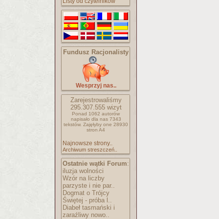
Listy od czytelników
Fundusz Racjonalisty
Wesprzyj nas..
Zarejestrowaliśmy
295.307.555
wizyt
Ponad 1062 autorów
napisało
dla nas 7343
tekstów.
Zajęłyby one 28930
stron A4
Najnowsze strony..
Archiwum streszczeń..
Ostatnie wątki Forum
:
iluzja wolności
Wzór na liczby
parzyste i nie par..
Dogmat o Trójcy
Świętej - próba l..
Diabeł tasmański i
zaraźliwy nowo..