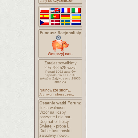
Listy od czytelników
Fundusz Racjonalisty
Wesprzyj nas..
Zarejestrowaliśmy
295.783.528
wizyt
Ponad 1062 autorów
napisało
dla nas 7343
tekstów.
Zajęłyby one 28930
stron A4
Najnowsze strony..
Archiwum streszczeń..
Ostatnie wątki Forum
:
iluzja wolności
Wzór na liczby
parzyste i nie par..
Dogmat o Trójcy
Świętej - próba l..
Diabeł tasmański i
zaraźliwy nowo..