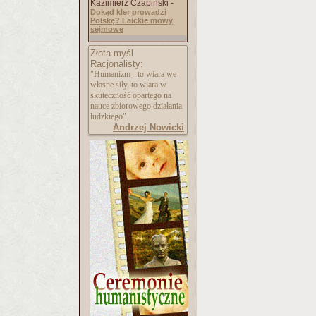
Kazimierz Czapiński -
Dokąd kler prowadzi
Polskę? Laickie mowy
sejmowe
Złota myśl
Racjonalisty:
"Humanizm - to wiara we
własne siły, to wiara w
skuteczność opartego na
nauce zbiorowego działania
ludzkiego".
Andrzej Nowicki