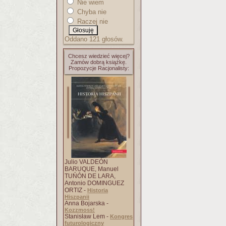
Nie wiem
Chyba nie
Raczej nie
Oddano 121 głosów.
Chcesz wiedzieć więcej?
Zamów dobrą książkę.
Propozycje Racjonalisty:
Julio VALDEÓN
BARUQUE, Manuel
TUŃÓN DE LARA,
Antonio DOMINGUEZ
ORTIZ -
Historia
Hiszpanii
Anna Bojarska -
Kozzmoss!
Stanisław Lem -
Kongres
futurologiczny