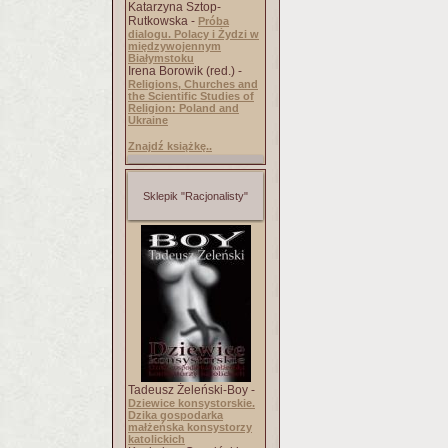
Katarzyna Sztop-
Rutkowska -
Próba
dialogu. Polacy i Żydzi w
międzywojennym
Białymstoku
Irena Borowik (red.) -
Religions, Churches and
the Scientific Studies of
Religion: Poland and
Ukraine
Znajdź książkę..
Sklepik "Racjonalisty"
Tadeusz Żeleński-Boy -
Dziewice konsystorskie.
Dzika gospodarka
małżeńska konsystorzy
katolickich