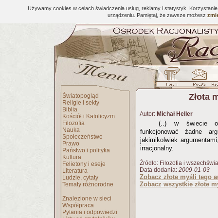
Używamy cookies w celach świadczenia usług, reklamy i statystyk. Korzystani
urządzeniu. Pamiętaj, że zawsze możesz
zmie
Złota 
Światopogląd
Religie i sekty
Biblia
Autor:
Michał Heller
Kościół i Katolicyzm
Filozofia
(..) w świecie o
Nauka
funkcjonować żadne arg
Społeczeństwo
jakimikolwiek argumentami
Prawo
irracjonalny.
Państwo i polityka
Kultura
Źródło: Filozofia i wszechświa
Felietony i eseje
Data dodania:
2009-01-03
Literatura
Zobacz złote myśli tego a
Ludzie, cytaty
Zobacz wszystkie złote my
Tematy różnorodne
Znalezione w sieci
Współpraca
Pytania i odpowiedzi