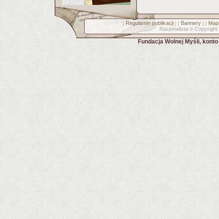
Regulamin publikacji
Bannery
Mapa
[
] [
] [
Racjonalista
Copyright
©
Fundacja Wolnej Myśli, kont