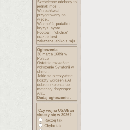
Sześcienne odchody-to
jednak możl..
Wszechświat
przygotowany na
więce..
Własność, podatki i
kryzys: syste..
Football i "okolice"
oraz aktorst..
zakazane jabłko z raju
Ogłoszenia
:
30 marca 1689r w
Polsce
Ostatnio rozważam
wdrożenie Symfonii w
chmu..
Jakie są rzeczywiste
koszty wdrożenia AI
dobre szkolenia lub
materiały dotyczące
Arc..
Dodaj ogłoszenie..
Czy wojna USA/Iran
skoczy się w 2026?
Raczej tak
Chyba tak