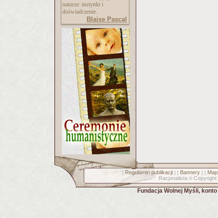
naturze: instynkt i
doświadczenie.
Blaise Pascal
Regulamin publikacji
Bannery
Mapa
[
] [
] [
Racjonalista
Copyright
©
Fundacja Wolnej Myśli, kont