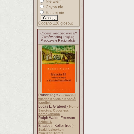
Nie wiem
Chyba nie
Raczej nie
Oddano 120 głosów.
Chcesz wiedzieć więcej?
Zamów dobrą książkę.
Propozycje Racjonalisty:
Robert Piętek -
Garcia II
władca Konga a Kościół
katolicki
Lucas L. Grabeel -
Homo
Sanctus. Opowieść
homokapłana
Ralph Waldo Emerson -
Szkice 1.
Elisabeth Keller (red.) -
Ssaki. Leksykon
Zwierząt. Tom 3