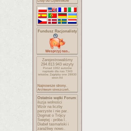
Listy od czytelników
Fundusz Racjonalisty
Wesprzyj nas..
Zarejestrowaliśmy
294.813.943
wizyty
Ponad 1062 autorów
napisało
dla nas 7343
tekstów.
Zajęłyby one 28930
stron A4
Najnowsze strony..
Archiwum streszczeń..
Ostatnie wątki Forum
:
iluzja wolności
Wzór na liczby
parzyste i nie par..
Dogmat o Trójcy
Świętej - próba l..
Diabeł tasmański i
zaraźliwy nowo..