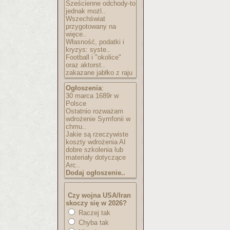
Sześcienne odchody-to
jednak możl..
Wszechświat
przygotowany na
więce..
Własność, podatki i
kryzys: syste..
Football i "okolice"
oraz aktorst..
zakazane jabłko z raju
Ogłoszenia
:
30 marca 1689r w
Polsce
Ostatnio rozważam
wdrożenie Symfonii w
chmu..
Jakie są rzeczywiste
koszty wdrożenia AI
dobre szkolenia lub
materiały dotyczące
Arc..
Dodaj ogłoszenie..
Czy wojna USA/Iran
skoczy się w 2026?
Raczej tak
Chyba tak