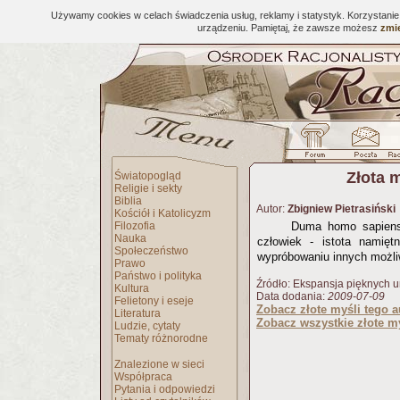
Używamy cookies w celach świadczenia usług, reklamy i statystyk. Korzystani
urządzeniu. Pamiętaj, że zawsze możesz
zmie
Złota 
Światopogląd
Religie i sekty
Biblia
Autor:
Zbigniew Pietrasiński
Kościół i Katolicyzm
Filozofia
Duma homo sapiens 
Nauka
człowiek - istota namięt
Społeczeństwo
wypróbowaniu innych możli
Prawo
Państwo i polityka
Źródło: Ekspansja pięknych 
Kultura
Data dodania:
2009-07-09
Felietony i eseje
Zobacz złote myśli tego a
Literatura
Zobacz wszystkie złote my
Ludzie, cytaty
Tematy różnorodne
Znalezione w sieci
Współpraca
Pytania i odpowiedzi