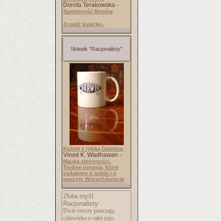
Dorota Terakowska -
Samotność Bogów
Znajdź książkę..
Sklepik "Racjonalisty"
Kubek z rybką Darwina
Vinod K. Wadhawan -
Nauka złożoności.
Trudne pytania, które
zadajemy o sobie i o
naszym Wszechświecie
Złota myśl
Racjonalisty:
Dwie rzeczy pouczają
człowieka o całej jego