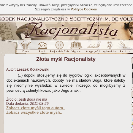
tanie z witryny bez zmiany ustawień Twojej przeglądarki oznacza, że będą one umieszcza
Szczegóły znajdziesz w
Polityce Cookies
Złota myśl Racjonalisty
Autor:
Leszek Kołakowski
(..) dopóki stosujemy się do rygorów logiki akceptowanych w
dociekaniach naukowych, dopóty nie ma śladów Boga, które dałoby
się nieomylnie wyśledzić w świecie, niczego, co moglibyśmy z
pewnością zidentyfikować jako Jego znaki.
Źródło: Jeśli Boga nie ma
Data dodania:
2011-08-29
Zobacz złote myśli tego autora..
Zobacz wszystkie złote myśli..