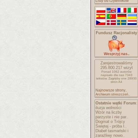
Listy od czytelników
Fundusz Racjonalisty
Wesprzyj nas..
Zarejestrowaliśmy
295.800.217
wizyt
Ponad 1062 autorów
napisało
dla nas 7343
tekstów.
Zajęłyby one 28930
stron A4
Najnowsze strony..
Archiwum streszczeń..
Ostatnie wątki Forum
:
iluzja wolności
Wzór na liczby
parzyste i nie par..
Dogmat o Trójcy
Świętej - próba l..
Diabeł tasmański i
zaraźliwy nowo..