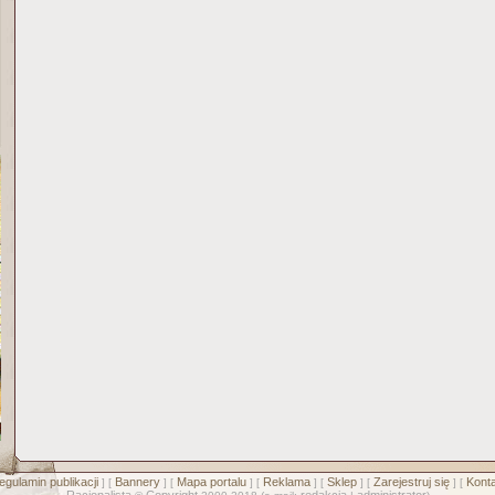
egulamin publikacji
Bannery
Mapa portalu
Reklama
Sklep
Zarejestruj się
Konta
] [
] [
] [
] [
] [
] [