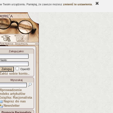
ne w Twoim urządzeniu. Pamiętaj, że zawsze możesz
zmienić te ustawienia
.
Zaloguj jako
:
Hasło
:
OpenID
Załóż sobie konto..
Wyszukaj
Wprowadzenie
Indeks artykułów
Książka: Racjonalista
Napisz do nas
Newsletter
Promocja Racjonalisty