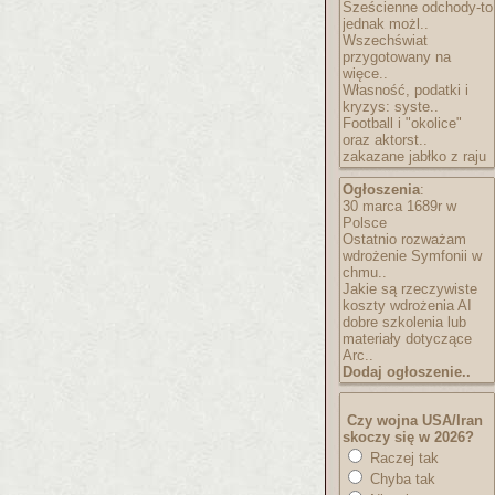
Sześcienne odchody-to
jednak możl..
Wszechświat
przygotowany na
więce..
Własność, podatki i
kryzys: syste..
Football i "okolice"
oraz aktorst..
zakazane jabłko z raju
Ogłoszenia
:
30 marca 1689r w
Polsce
Ostatnio rozważam
wdrożenie Symfonii w
chmu..
Jakie są rzeczywiste
koszty wdrożenia AI
dobre szkolenia lub
materiały dotyczące
Arc..
Dodaj ogłoszenie..
Czy wojna USA/Iran
skoczy się w 2026?
Raczej tak
Chyba tak