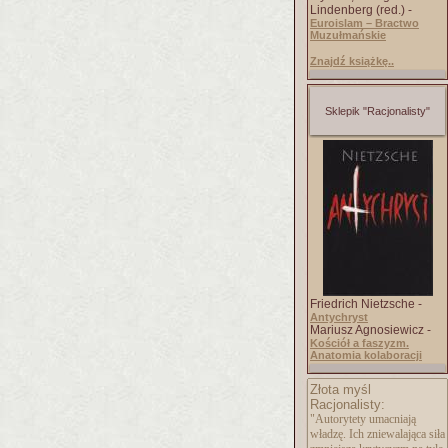
Lindenberg (red.) -
Euroislam – Bractwo
Muzułmańskie
Znajdź książkę..
Sklepik "Racjonalisty"
Friedrich Nietzsche -
Antychryst
Mariusz Agnosiewicz -
Kościół a faszyzm.
Anatomia kolaboracji
Złota myśl
Racjonalisty:
"Autorytety umacniają
władzę. Ich zniewalająca siła