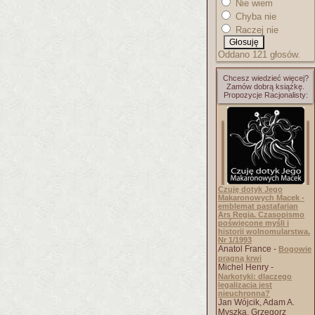
Nie wiem
Chyba nie
Raczej nie
Oddano 121 głosów.
Chcesz wiedzieć więcej?
Zamów dobrą książkę.
Propozycje Racjonalisty:
Czuję dotyk Jego
Makaronowych Macek -
emblemat pastafarian
Ars Regia. Czasopismo
poświęcone myśli i
historii wolnomularstwa.
Nr 1/1993
Anatol France -
Bogowie
pragną krwi
Michel Henry -
Narkotyki: dlaczego
legalizacja jest
nieuchronna?
Jan Wójcik, Adam A.
Myszka, Grzegorz