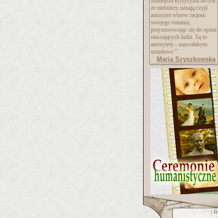
zmniejsza krytycyzm na tyle,
że niektórzy uznają czyjś
autorytet wbrew racjom
swojego rozumu,
przystosowując się do opinii
otaczających ludzi. Są to
autorytety - nazwałabym
urzędowe."
Maria Szyszkowska
R
[