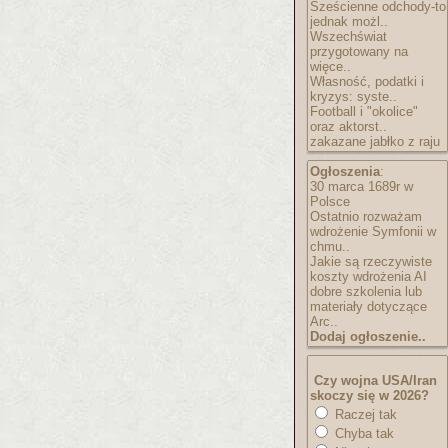
Sześcienne odchody-to
jednak możl..
Wszechświat
przygotowany na
więce..
Własność, podatki i
kryzys: syste..
Football i "okolice"
oraz aktorst..
zakazane jabłko z raju
Ogłoszenia
:
30 marca 1689r w
Polsce
Ostatnio rozważam
wdrożenie Symfonii w
chmu..
Jakie są rzeczywiste
koszty wdrożenia AI
dobre szkolenia lub
materiały dotyczące
Arc..
Dodaj ogłoszenie..
Czy wojna USA/Iran
skoczy się w 2026?
Raczej tak
Chyba tak