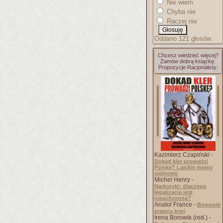
Nie wiem
Chyba nie
Raczej nie
Oddano 121 głosów.
Chcesz wiedzieć więcej?
Zamów dobrą książkę.
Propozycje Racjonalisty:
Kazimierz Czapiński -
Dokąd kler prowadzi
Polskę? Laickie mowy
sejmowe
Michel Henry -
Narkotyki: dlaczego
legalizacja jest
nieuchronna?
Anatol France -
Bogowie
pragną krwi
Irena Borowik (red.) -