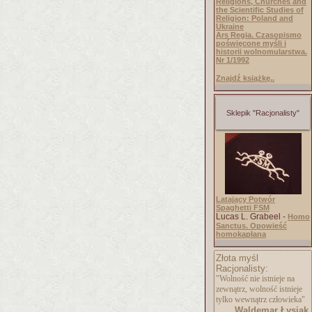
Religions, Churches and
the Scientific Studies of
Religion: Poland and
Ukraine
Ars Regia. Czasopismo
poświęcone myśli i
historii wolnomularstwa.
Nr 1/1992
Znajdź książkę..
Sklepik "Racjonalisty"
Latający Potwór
Spaghetti FSM
Lucas L. Grabeel -
Homo
Sanctus. Opowieść
homokapłana
Złota myśl
Racjonalisty:
"Wolność nie istnieje na
zewnątrz, wolność istnieje
tylko wewnątrz człowieka"
Waldemar Łysiak