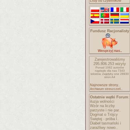
Listy od czytelników
Fundusz Racjonalisty
Wesprzyj nas..
Zarejestrowaliśmy
295.806.253
wizyty
Ponad 1062 autorów
napisało
dla nas 7343
tekstów.
Zajęłyby one 28930
stron A4
Najnowsze strony..
Archiwum streszczeń..
Ostatnie wątki Forum
:
iluzja wolności
Wzór na liczby
parzyste i nie par..
Dogmat o Trójcy
Świętej - próba l..
Diabeł tasmański i
zaraźliwy nowo..