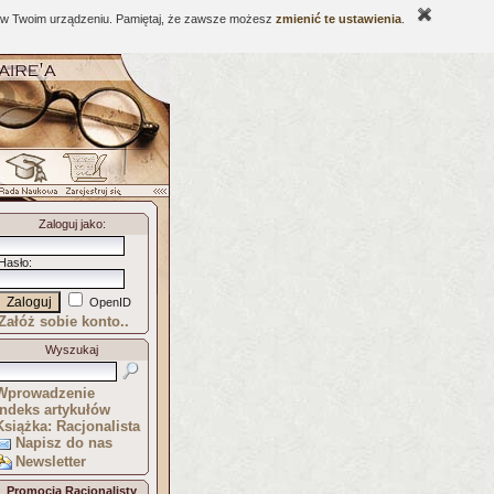
ne w Twoim urządzeniu. Pamiętaj, że zawsze możesz
zmienić te ustawienia
.
Zaloguj jako
:
Hasło
:
OpenID
Załóż sobie konto..
Wyszukaj
Wprowadzenie
Indeks artykułów
Książka: Racjonalista
Napisz do nas
Newsletter
Promocja Racjonalisty