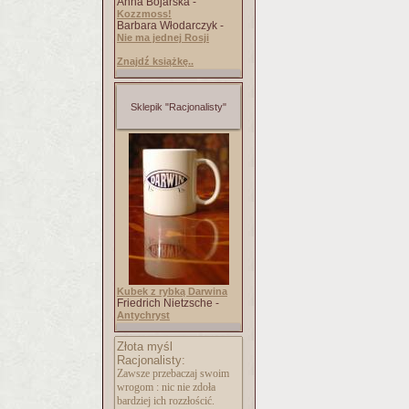
Anna Bojarska -
Kozzmoss!
Barbara Włodarczyk -
Nie ma jednej Rosji
Znajdź książkę..
Sklepik "Racjonalisty"
Kubek z rybką Darwina
Friedrich Nietzsche -
Antychryst
Złota myśl
Racjonalisty:
Zawsze przebaczaj swoim
wrogom : nic nie zdoła
bardziej ich rozzłościć.