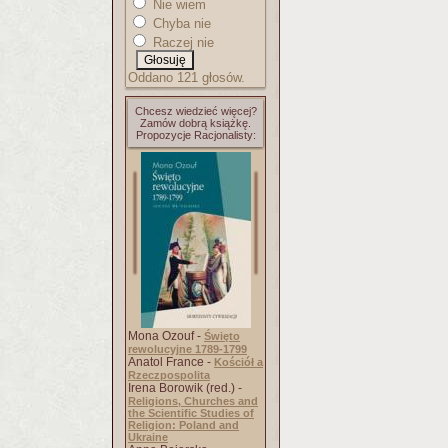
Nie wiem
Chyba nie
Raczej nie
Oddano 121 głosów.
Chcesz wiedzieć więcej?
Zamów dobrą książkę.
Propozycje Racjonalisty:
Mona Ozouf -
Święto
rewolucyjne 1789-1799
Anatol France -
Kościół a
Rzeczpospolita
Irena Borowik (red.) -
Religions, Churches and
the Scientific Studies of
Religion: Poland and
Ukraine