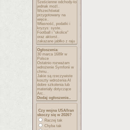
Sześcienne odchody-to
jednak możl..
Wszechświat
przygotowany na
więce..
Własność, podatki i
kryzys: syste..
Football i "okolice"
oraz aktorst..
zakazane jabłko z raju
Ogłoszenia
:
30 marca 1689r w
Polsce
Ostatnio rozważam
wdrożenie Symfonii w
chmu..
Jakie są rzeczywiste
koszty wdrożenia AI
dobre szkolenia lub
materiały dotyczące
Arc..
Dodaj ogłoszenie..
Czy wojna USA/Iran
skoczy się w 2026?
Raczej tak
Chyba tak