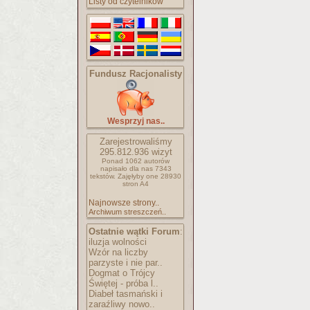
Listy od czytelników
Fundusz Racjonalisty
Wesprzyj nas..
Zarejestrowaliśmy
295.812.936
wizyt
Ponad 1062 autorów
napisało
dla nas 7343
tekstów.
Zajęłyby one 28930
stron A4
Najnowsze strony..
Archiwum streszczeń..
Ostatnie wątki Forum
:
iluzja wolności
Wzór na liczby
parzyste i nie par..
Dogmat o Trójcy
Świętej - próba l..
Diabeł tasmański i
zaraźliwy nowo..