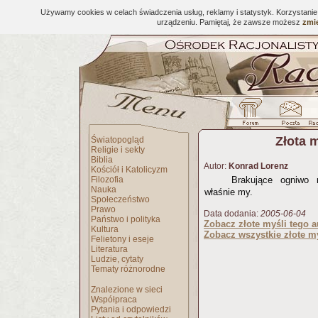
Używamy cookies w celach świadczenia usług, reklamy i statystyk. Korzystani
urządzeniu. Pamiętaj, że zawsze możesz
zmie
Złota 
Światopogląd
Religie i sekty
Biblia
Autor:
Konrad Lorenz
Kościół i Katolicyzm
Filozofia
Brakujące ogniwo 
Nauka
właśnie my.
Społeczeństwo
Prawo
Data dodania:
2005-06-04
Państwo i polityka
Zobacz złote myśli tego a
Kultura
Zobacz wszystkie złote my
Felietony i eseje
Literatura
Ludzie, cytaty
Tematy różnorodne
Znalezione w sieci
Współpraca
Pytania i odpowiedzi