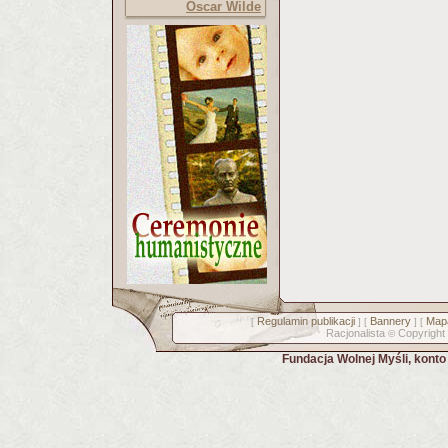
Oscar Wilde
Regulamin publikacji
Bannery
Mapa
[
] [
] [
Racjonalista
Copyright
©
Fundacja Wolnej Myśli, kont