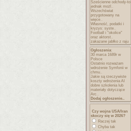
Sześcienne odchody-to
jednak możl..
Wszechświat
przygotowany na
więce..
Własność, podatki i
kryzys: syste..
Football i "okolice"
oraz aktorst..
zakazane jabłko z raju
Ogłoszenia
:
30 marca 1689r w
Polsce
Ostatnio rozważam
wdrożenie Symfonii w
chmu..
Jakie są rzeczywiste
koszty wdrożenia AI
dobre szkolenia lub
materiały dotyczące
Arc..
Dodaj ogłoszenie..
Czy wojna USA/Iran
skoczy się w 2026?
Raczej tak
Chyba tak