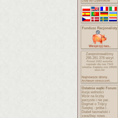
Listy od czytelników
Fundusz Racjonalisty
Wesprzyj nas..
Zarejestrowaliśmy
295.281.378
wizyt
Ponad 1062 autorów
napisało
dla nas 7343
tekstów.
Zajęłyby one 28930
stron A4
Najnowsze strony..
Archiwum streszczeń..
Ostatnie wątki Forum
:
iluzja wolności
Wzór na liczby
parzyste i nie par..
Dogmat o Trójcy
Świętej - próba l..
Diabeł tasmański i
zaraźliwy nowo..