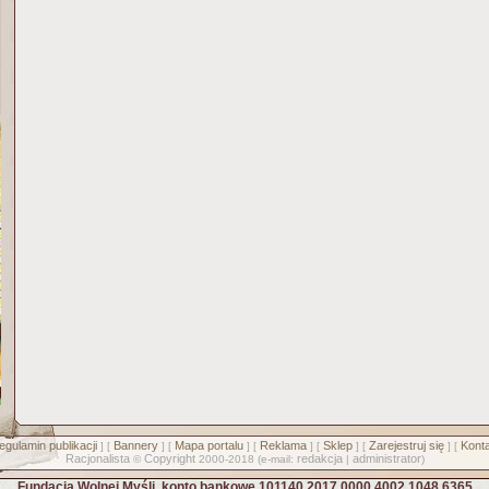
egulamin publikacji
Bannery
Mapa portalu
Reklama
Sklep
Zarejestruj się
Konta
] [
] [
] [
] [
] [
] [
Racjonalista
Copyright
redakcja
administrator
©
2000-2018 (e-mail:
|
)
Fundacja Wolnej Myśli, konto bankowe 101140 2017 0000 4002 1048 6365