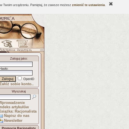
ne w Twoim urządzeniu. Pamiętaj, że zawsze możesz
zmienić te ustawienia
.
Zaloguj jako
:
Hasło
:
OpenID
Załóż sobie konto..
Wyszukaj
Wprowadzenie
Indeks artykułów
Książka: Racjonalista
Napisz do nas
Newsletter
Promocja Racjonalisty