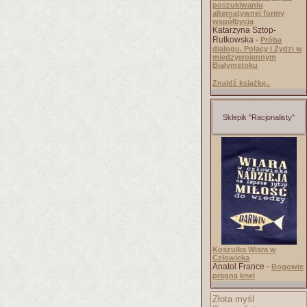
poszukiwaniu
alternatywnej formy
współbycia
Katarzyna Sztop-
Rutkowska -
Próba
dialogu. Polacy i Żydzi w
międzywojennym
Białymstoku
Znajdź książkę..
Sklepik "Racjonalisty"
Koszulka Wiara w
Człowieka
Anatol France -
Bogowie
pragną krwi
Złota myśl