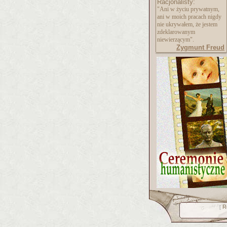
Racjonalisty:
"Ani w życiu prywatnym,
ani w moich pracach nigdy
nie ukrywałem, że jestem
zdeklarowanym
niewierzącym".
Zygmunt Freud
R
[