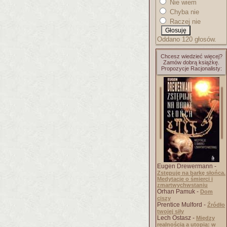
Nie wiem
Chyba nie
Raczej nie
Oddano 120 głosów.
Chcesz wiedzieć więcej?
Zamów dobrą książkę.
Propozycje Racjonalisty:
Eugen Drewermann -
Zstępuję na barkę słońca.
Medytacje o śmierci i
zmartwychwstaniu
Orhan Pamuk -
Dom
ciszy
Prentice Mulford -
Źródło
twojej siły
Lech Ostasz -
Między
realnością a utopią: w