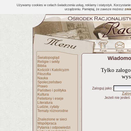
Używamy cookies w celach świadczenia usług, reklamy i statystyk. Korzystani
urządzeniu. Pamiętaj, że zawsze możesz
zmie
Wiadomoś
Światopogląd
Religie i sekty
Biblia
Tylko zalog
Kościół i Katolicyzm
Filozofia
wys
Nauka
Społeczeństwo
Prawo
Zaloguj jako
:
Państwo i polityka
Zalo
Kultura
Jeżeli nie jesteś
Felietony i eseje
Literatura
Ludzie, cytaty
Tematy różnorodne
Znalezione w sieci
Współpraca
Pytania i odpowiedzi