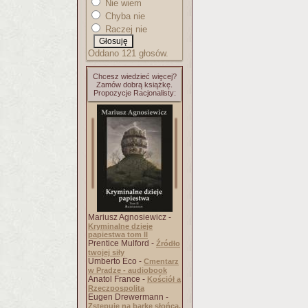
Nie wiem
Chyba nie
Raczej nie
Oddano 121 głosów.
Chcesz wiedzieć więcej?
Zamów dobrą książkę.
Propozycje Racjonalisty:
Mariusz Agnosiewicz -
Kryminalne dzieje
papiestwa tom II
Prentice Mulford -
Źródło
twojej siły
Umberto Eco -
Cmentarz
w Pradze - audiobook
Anatol France -
Kościół a
Rzeczpospolita
Eugen Drewermann -
Zstępuję na barkę słońca.