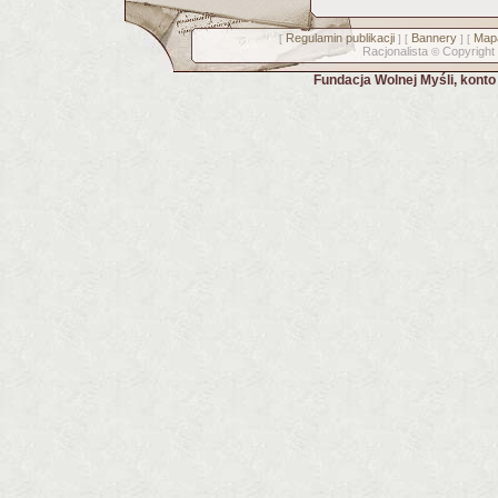
Regulamin publikacji
Bannery
Mapa
[
] [
] [
Racjonalista
Copyright
©
Fundacja Wolnej Myśli, kont