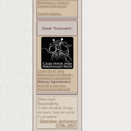
Medytacje o śmierci i
zmartwychwstaniu
Znajdź książkę..
Sklepik "Racjonalisty"
Czuję dotyk Jego
Makaronowych Macek -
emblemat pastafarian
Mariusz Agnosiewicz -
Kościół a faszyzm.
Anatomia kolaboracji
Złota myśl
Racjonalisty:
"Cudze chwalicie, Swego
nie znacie, Sami nie wiecie,
Co posiadacie."
Stanisław Jachowicz
(1796–1857)