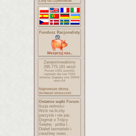
Listy od czytelników
Fundusz Racjonalisty
Wesprzyj nas..
Zarejestrowaliśmy
295.775.191
wizyt
Ponad 1062 autorów
napisało
dla nas 7343
tekstów.
Zajęłyby one 28930
stron A4
Najnowsze strony..
Archiwum streszczeń..
Ostatnie wątki Forum
:
iluzja wolności
Wzór na liczby
parzyste i nie par..
Dogmat o Trójcy
Świętej - próba l..
Diabeł tasmański i
zaraźliwy nowo..