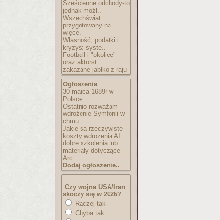
Sześcienne odchody-to
jednak możl..
Wszechświat
przygotowany na
więce..
Własność, podatki i
kryzys: syste..
Football i "okolice"
oraz aktorst..
zakazane jabłko z raju
Ogłoszenia
:
30 marca 1689r w
Polsce
Ostatnio rozważam
wdrożenie Symfonii w
chmu..
Jakie są rzeczywiste
koszty wdrożenia AI
dobre szkolenia lub
materiały dotyczące
Arc..
Dodaj ogłoszenie..
Czy wojna USA/Iran
skoczy się w 2026?
Raczej tak
Chyba tak