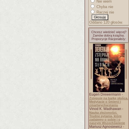
Nie wiem
Chyba nie
Raczej nie
Oddano 120 głosów.
Chcesz wiedzieć więcej?
Zamów dobrą książkę.
Propozycje Racjonalisty:
Eugen Drewermann -
Zstępuję na barkę słońca.
Medytacje o śmierci i
zmartwychwstaniu
Vinod K. Wadhawan -
Nauka złożoności.
Trudne pytania, które
zadajemy o sobie i o
naszym Wszechświecie
Mariusz Agnosiewicz -