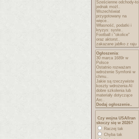
Sześcienne odchody-to
jednak możl..
Wszechświat
przygotowany na
więce..
Własność, podatki i
kryzys: syste..
Football i "okolice"
oraz aktorst..
zakazane jabłko z raju
Ogłoszenia
:
30 marca 1689r w
Polsce
Ostatnio rozważam
wdrożenie Symfonii w
chmu..
Jakie są rzeczywiste
koszty wdrożenia AI
dobre szkolenia lub
materiały dotyczące
Arc..
Dodaj ogłoszenie..
Czy wojna USA/Iran
skoczy się w 2026?
Raczej tak
Chyba tak