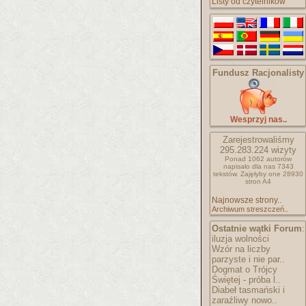
Listy od czytelników
Fundusz Racjonalisty
Wesprzyj nas..
Zarejestrowaliśmy
295.283.224
wizyty
Ponad 1062 autorów
napisało
dla nas 7343
tekstów.
Zajęłyby one 28930
stron A4
Najnowsze strony..
Archiwum streszczeń..
Ostatnie wątki Forum
:
iluzja wolności
Wzór na liczby
parzyste i nie par..
Dogmat o Trójcy
Świętej - próba l..
Diabeł tasmański i
zaraźliwy nowo..