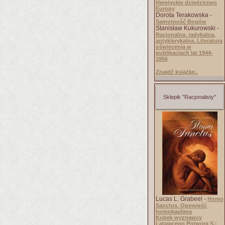
Heretyckie dziedzictwo
Europy
Dorota Terakowska -
Samotność Bogów
Stanisław Kukurowski -
Racjonalna, radykalna,
antyklerykalna. Literatura
oświecenia w
publikacjach lat 1944-
1956
Znajdź książkę..
Sklepik "Racjonalisty"
Lucas L. Grabeel -
Homo
Sanctus. Opowieść
homokapłana
Kubek wyznawcy
Latającego Potwora S.: