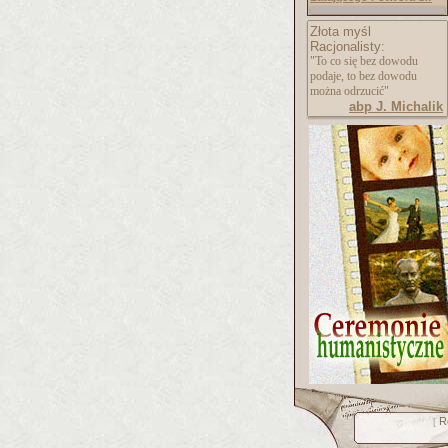
Złota myśl
Racjonalisty:
"To co się bez dowodu
podaje, to bez dowodu
można odrzucić"
abp J. Michalik
R
[