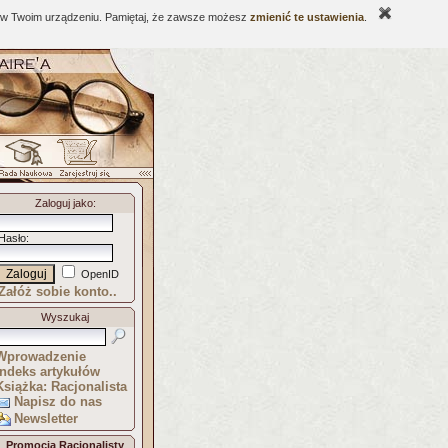
ne w Twoim urządzeniu. Pamiętaj, że zawsze możesz
zmienić te ustawienia
.
Zaloguj jako
:
Hasło
:
OpenID
Załóż sobie konto..
Wyszukaj
Wprowadzenie
Indeks artykułów
Książka: Racjonalista
Napisz do nas
Newsletter
Promocja Racjonalisty