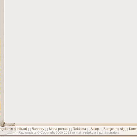
egulamin publikacji
Bannery
Mapa portalu
Reklama
Sklep
Zarejestruj się
Konta
] [
] [
] [
] [
] [
] [
Racjonalista
Copyright
redakcja
administrator
©
2000-2018 (e-mail:
|
)