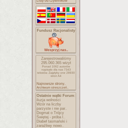
Listy od czytelników
Fundusz Racjonalisty
Wesprzyj nas..
Zarejestrowaliśmy
295.060.365
wizyt
Ponad 1062 autorów
napisało
dla nas 7343
tekstów.
Zajęłyby one 28930
stron A4
Najnowsze strony..
Archiwum streszczeń..
Ostatnie wątki Forum
:
iluzja wolności
Wzór na liczby
parzyste i nie par..
Dogmat o Trójcy
Świętej - próba l..
Diabeł tasmański i
zaraźliwy nowo..