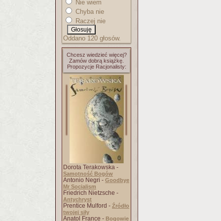
Nie wiem
Chyba nie
Raczej nie
Oddano 120 głosów.
Chcesz wiedzieć więcej?
Zamów dobrą książkę.
Propozycje Racjonalisty:
Dorota Terakowska -
Samotność Bogów
Antonio Negri -
Goodbye
Mr Socialism
Friedrich Nietzsche -
Antychryst
Prentice Mulford -
Źródło
twojej siły
Anatol France -
Bogowie