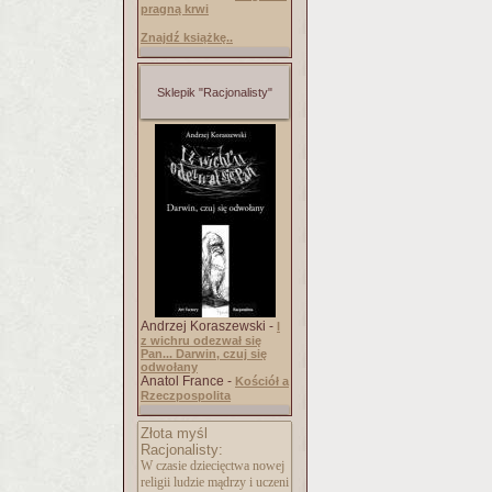
pragną krwi
Znajdź książkę..
Sklepik "Racjonalisty"
Andrzej Koraszewski -
I
z wichru odezwał się
Pan... Darwin, czuj się
odwołany
Anatol France -
Kościół a
Rzeczpospolita
Złota myśl
Racjonalisty:
W czasie dziecięctwa nowej
religii ludzie mądrzy i uczeni