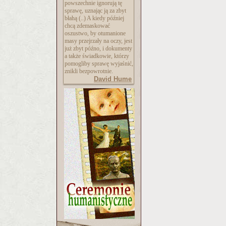
powszechnie ignorują tę
sprawę, uznając ją za zbyt
błahą (..) A kiedy później
chcą zdemaskować
oszustwo, by otumanione
masy przejrzały na oczy, jest
już zbyt późno, i dokumenty
a także świadkowie, którzy
pomogliby sprawę wyjaśnić,
znikli bezpowrotnie.
David Hume