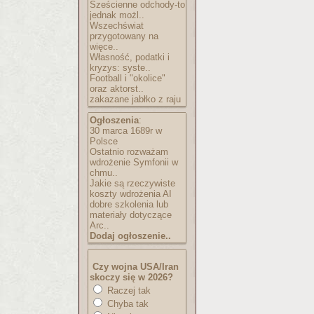
Sześcienne odchody-to
jednak możl..
Wszechświat
przygotowany na
więce..
Własność, podatki i
kryzys: syste..
Football i "okolice"
oraz aktorst..
zakazane jabłko z raju
Ogłoszenia
:
30 marca 1689r w
Polsce
Ostatnio rozważam
wdrożenie Symfonii w
chmu..
Jakie są rzeczywiste
koszty wdrożenia AI
dobre szkolenia lub
materiały dotyczące
Arc..
Dodaj ogłoszenie..
Czy wojna USA/Iran
skoczy się w 2026?
Raczej tak
Chyba tak