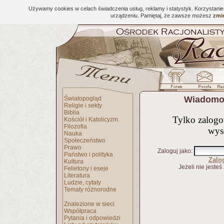
Używamy cookies w celach świadczenia usług, reklamy i statystyk. Korzystani
urządzeniu. Pamiętaj, że zawsze możesz
zmie
Wiadomoś
Światopogląd
Religie i sekty
Biblia
Tylko zalog
Kościół i Katolicyzm
Filozofia
wys
Nauka
Społeczeństwo
Prawo
Zaloguj jako
:
Państwo i polityka
Zalo
Kultura
Jeżeli nie jesteś
Felietony i eseje
Literatura
Ludzie, cytaty
Tematy różnorodne
Znalezione w sieci
Współpraca
Pytania i odpowiedzi