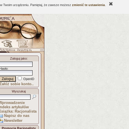
ne w Twoim urządzeniu. Pamiętaj, że zawsze możesz
zmienić te ustawienia
.
Zaloguj jako
:
Hasło
:
OpenID
Załóż sobie konto..
Wyszukaj
Wprowadzenie
Indeks artykułów
Książka: Racjonalista
Napisz do nas
Newsletter
Promocja Racjonalisty