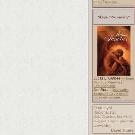
Znajdź książkę..
Sklepik "Racjonalisty"
Lucas L. Grabeel -
Homo
Sanctus. Opowieść
homokapłana
Jan Rura -
Quo vadis,
Ecclesia? Czy Kościół
może się zmienić
Złota myśl
Racjonalisty:
Bądź filozofem, lecz wśród
całej swej filozofii pozostań
człowiekiem.
David Hume