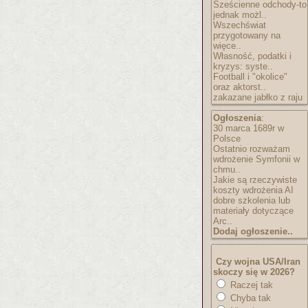
Sześcienne odchody-to
jednak możl..
Wszechświat
przygotowany na
więce..
Własność, podatki i
kryzys: syste..
Football i "okolice"
oraz aktorst..
zakazane jabłko z raju
Ogłoszenia
:
30 marca 1689r w
Polsce
Ostatnio rozważam
wdrożenie Symfonii w
chmu..
Jakie są rzeczywiste
koszty wdrożenia AI
dobre szkolenia lub
materiały dotyczące
Arc..
Dodaj ogłoszenie..
Czy wojna USA/Iran
skoczy się w 2026?
Raczej tak
Chyba tak