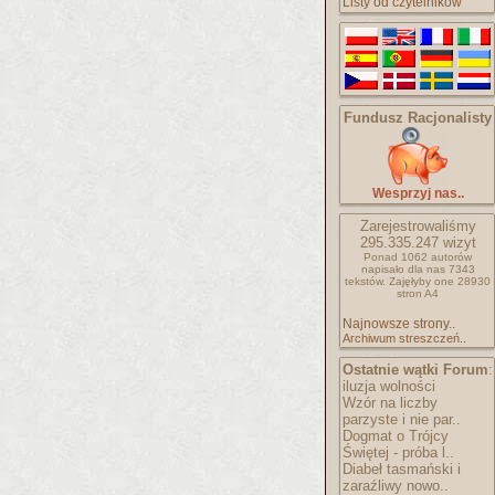
Listy od czytelników
Fundusz Racjonalisty
Wesprzyj nas..
Zarejestrowaliśmy
295.335.247
wizyt
Ponad 1062 autorów
napisało
dla nas 7343
tekstów.
Zajęłyby one 28930
stron A4
Najnowsze strony..
Archiwum streszczeń..
Ostatnie wątki Forum
:
iluzja wolności
Wzór na liczby
parzyste i nie par..
Dogmat o Trójcy
Świętej - próba l..
Diabeł tasmański i
zaraźliwy nowo..