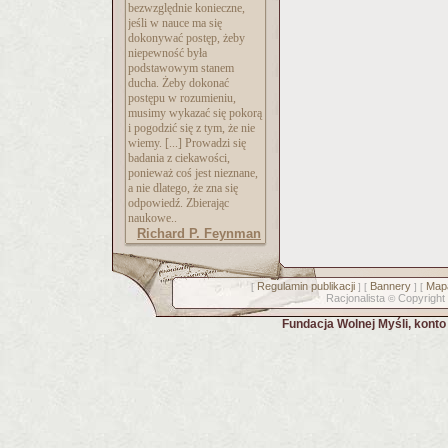
bezwzględnie konieczne,
jeśli w nauce ma się
dokonywać postęp, żeby
niepewność była
podstawowym stanem
ducha. Żeby dokonać
postępu w rozumieniu,
musimy wykazać się pokorą
i pogodzić się z tym, że nie
wiemy. [...] Prowadzi się
badania z ciekawości,
ponieważ coś jest nieznane,
a nie dlatego, że zna się
odpowiedź. Zbierając
naukowe..
Richard P. Feynman
Regulamin publikacji
Bannery
Mapa
[
] [
] [
Racjonalista
Copyright
©
Fundacja Wolnej Myśli, kont