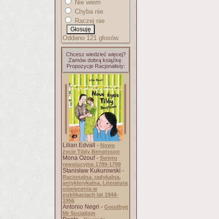
Nie wiem
Chyba nie
Raczej nie
Oddano 121 głosów.
Chcesz wiedzieć więcej?
Zamów dobrą książkę.
Propozycje Racjonalisty:
Lilian Edvall -
Nowe
życie Tildy Bengtsson
Mona Ozouf -
Święto
rewolucyjne 1789-1799
Stanisław Kukurowski -
Racjonalna, radykalna,
antyklerykalna. Literatura
oświecenia w
publikacjach lat 1944-
1956
Antonio Negri -
Goodbye
Mr Socialism