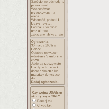
Sześcienne odchody-to
jednak możl..
Wszechświat
przygotowany na
więce..
Własność, podatki i
kryzys: syste..
Football i "okolice"
oraz aktorst..
zakazane jabłko z raju
Ogłoszenia
:
30 marca 1689r w
Polsce
Ostatnio rozważam
wdrożenie Symfonii w
chmu..
Jakie są rzeczywiste
koszty wdrożenia AI
dobre szkolenia lub
materiały dotyczące
Arc..
Dodaj ogłoszenie..
Czy wojna USA/Iran
skoczy się w 2026?
Raczej tak
Chyba tak