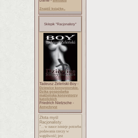
Dante -
Biesiada
Znajdź książkę..
Sklepik "Racjonalisty"
Tadeusz Żeleński-Boy -
Dziewice konsystorskie.
Dzika gospodarka
małżeńska konsystorzy
katolickich
Friedrich Nietzsche -
Antychryst
Złota myśl
Racjonalisty:
"... w nauce istnieje potrzeba
podawania rzeczy w
wątpliwość; jest