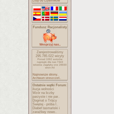
Listy od czytelników
Fundusz Racjonalisty
Wesprzyj nas..
Zarejestrowaliśmy
295.785.022
wizyty
Ponad 1062 autorów
napisało
dla nas 7343
tekstów.
Zajęłyby one 28930
stron A4
Najnowsze strony..
Archiwum streszczeń..
Ostatnie wątki Forum
:
iluzja wolności
Wzór na liczby
parzyste i nie par..
Dogmat o Trójcy
Świętej - próba l..
Diabeł tasmański i
zaraźliwy nowo..