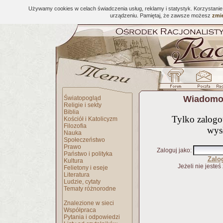
Używamy cookies w celach świadczenia usług, reklamy i statystyk. Korzystani
urządzeniu. Pamiętaj, że zawsze możesz
zmie
Wiadomoś
Światopogląd
Religie i sekty
Biblia
Tylko zalog
Kościół i Katolicyzm
Filozofia
wys
Nauka
Społeczeństwo
Prawo
Zaloguj jako
:
Państwo i polityka
Zalo
Kultura
Jeżeli nie jesteś
Felietony i eseje
Literatura
Ludzie, cytaty
Tematy różnorodne
Znalezione w sieci
Współpraca
Pytania i odpowiedzi