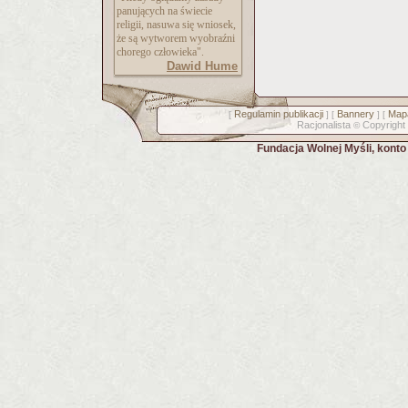
panujących na świecie
religii, nasuwa się wniosek,
że są wytworem wyobraźni
chorego człowieka".
Dawid Hume
Regulamin publikacji
Bannery
Mapa
[
] [
] [
Racjonalista
Copyright
©
Fundacja Wolnej Myśli, kont