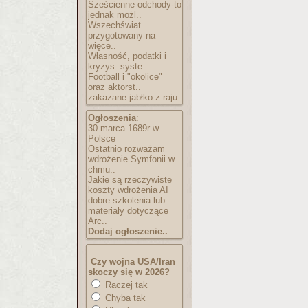
Sześcienne odchody-to
jednak możl..
Wszechświat
przygotowany na
więce..
Własność, podatki i
kryzys: syste..
Football i "okolice"
oraz aktorst..
zakazane jabłko z raju
Ogłoszenia
:
30 marca 1689r w
Polsce
Ostatnio rozważam
wdrożenie Symfonii w
chmu..
Jakie są rzeczywiste
koszty wdrożenia AI
dobre szkolenia lub
materiały dotyczące
Arc..
Dodaj ogłoszenie..
Czy wojna USA/Iran
skoczy się w 2026?
Raczej tak
Chyba tak