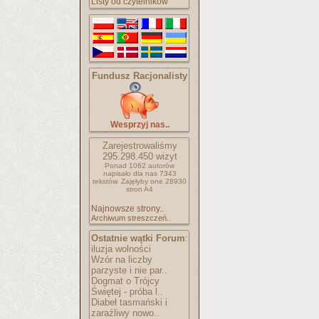
Listy od czytelników
Fundusz Racjonalisty
Wesprzyj nas..
Zarejestrowaliśmy
295.298.450
wizyt
Ponad 1062 autorów
napisało
dla nas 7343
tekstów.
Zajęłyby one 28930
stron A4
Najnowsze strony..
Archiwum streszczeń..
Ostatnie wątki Forum
:
iluzja wolności
Wzór na liczby
parzyste i nie par..
Dogmat o Trójcy
Świętej - próba l..
Diabeł tasmański i
zaraźliwy nowo..