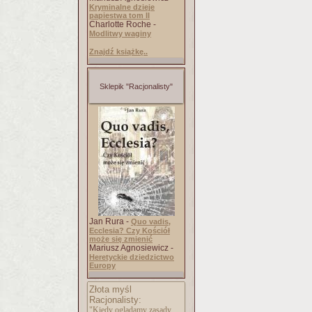
Kryminalne dzieje
papiestwa tom II
Charlotte Roche -
Modlitwy waginy
Znajdź książkę..
Sklepik "Racjonalisty"
Jan Rura -
Quo vadis,
Ecclesia? Czy Kościół
może się zmienić
Mariusz Agnosiewicz -
Heretyckie dziedzictwo
Europy
Złota myśl
Racjonalisty:
"Kiedy oglądamy zasady