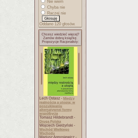
Nie wiem
Chyba nie
Raczej nie
Oddano 120 głosów.
Chcesz wiedzieć więcej?
Zamów dobrą książkę.
Propozycje Racjonalisty:
Lech Ostasz -
Między
realnością a utopią: w
poszukiwaniu
alternatywnej formy
współbycia
Tomasz Hildebrandt -
Druga Polska
Wojciech Giełżyński -
Wschód Wielkiego
Wschodu
Mariusz Agnosiewicz -