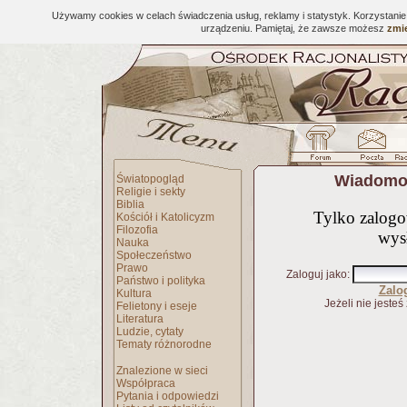
Używamy cookies w celach świadczenia usług, reklamy i statystyk. Korzystani
urządzeniu. Pamiętaj, że zawsze możesz
zmie
Wiadomoś
Światopogląd
Religie i sekty
Biblia
Tylko zalog
Kościół i Katolicyzm
Filozofia
wys
Nauka
Społeczeństwo
Prawo
Zaloguj jako
:
Państwo i polityka
Zalo
Kultura
Jeżeli nie jesteś
Felietony i eseje
Literatura
Ludzie, cytaty
Tematy różnorodne
Znalezione w sieci
Współpraca
Pytania i odpowiedzi