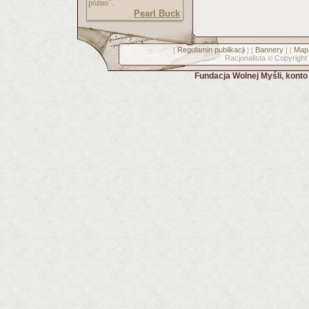
późno".
Pearl Buck
Regulamin publikacji
Bannery
Mapa
[
] [
] [
Racjonalista
Copyright
©
Fundacja Wolnej Myśli, kont