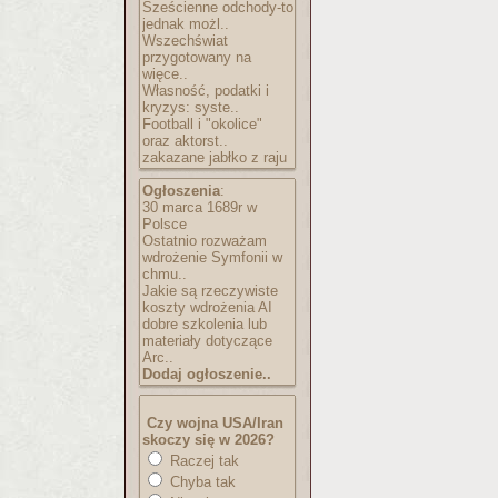
Sześcienne odchody-to
jednak możl..
Wszechświat
przygotowany na
więce..
Własność, podatki i
kryzys: syste..
Football i "okolice"
oraz aktorst..
zakazane jabłko z raju
Ogłoszenia
:
30 marca 1689r w
Polsce
Ostatnio rozważam
wdrożenie Symfonii w
chmu..
Jakie są rzeczywiste
koszty wdrożenia AI
dobre szkolenia lub
materiały dotyczące
Arc..
Dodaj ogłoszenie..
Czy wojna USA/Iran
skoczy się w 2026?
Raczej tak
Chyba tak