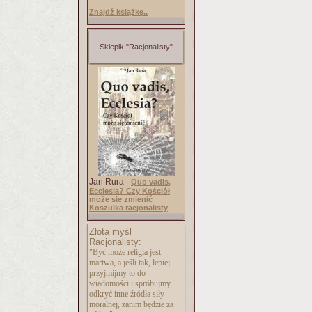
Znajdź książkę..
Sklepik "Racjonalisty"
Jan Rura -
Quo vadis,
Ecclesia? Czy Kościół
może się zmienić
Koszulka racjonalisty
Złota myśl
Racjonalisty:
"Być może religia jest
martwa, a jeśli tak, lepiej
przyjmijmy to do
wiadomości i spróbujmy
odkryć inne źródła siły
moralnej, zanim będzie za