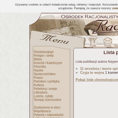
Używamy cookies w celach świadczenia usług, reklamy i statystyk. Korzystani
urządzeniu. Pamiętaj, że zawsze możesz
zmie
Lista 
Światopogląd
Religie i sekty
Biblia
Lista publikacji autora
Nayyer
Kościół i Katolicyzm
Filozofia
11 września i teorie sp
Nauka
Czyja to wojna
1 komen
Społeczeństwo
Prawo
Pokaż listę chronologicz
Państwo i polityka
Kultura
Felietony i eseje
Literatura
Ludzie, cytaty
Tematy różnorodne
Znalezione w sieci
Współpraca
Pytania i odpowiedzi