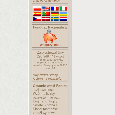
Listy od czytelników
Fundusz Racjonalisty
Wesprzyj nas..
Zarejestrowaliśmy
295.949.441
wizyt
Ponad 1062 autorów
napisało
dla nas 7343
tekstów.
Zajęłyby one 28930
stron A4
Najnowsze strony..
Archiwum streszczeń..
Ostatnie wątki Forum
:
iluzja wolności
Wzór na liczby
parzyste i nie par..
Dogmat o Trójcy
Świętej - próba l..
Diabeł tasmański i
zaraźliwy nowo..