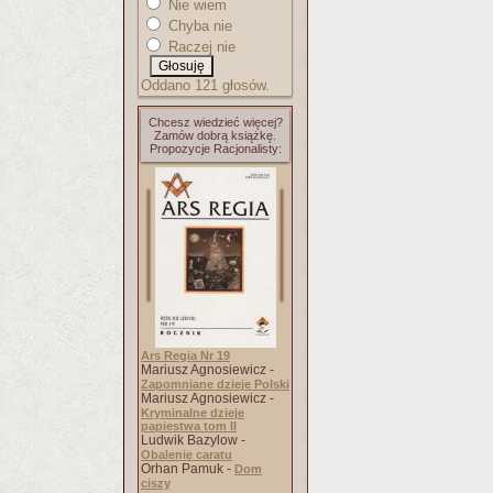
Nie wiem
Chyba nie
Raczej nie
Oddano 121 głosów.
Chcesz wiedzieć więcej?
Zamów dobrą książkę.
Propozycje Racjonalisty:
Ars Regia Nr 19
Mariusz Agnosiewicz -
Zapomniane dzieje Polski
Mariusz Agnosiewicz -
Kryminalne dzieje
papiestwa tom II
Ludwik Bazylow -
Obalenie caratu
Orhan Pamuk -
Dom
ciszy