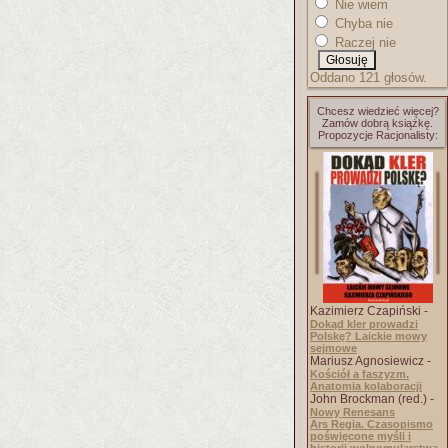
Nie wiem
Chyba nie
Raczej nie
Oddano 121 głosów.
Chcesz wiedzieć więcej?
Zamów dobrą książkę.
Propozycje Racjonalisty:
Kazimierz Czapiński -
Dokąd kler prowadzi
Polskę? Laickie mowy
sejmowe
Mariusz Agnosiewicz -
Kościół a faszyzm.
Anatomia kolaboracji
John Brockman (red.) -
Nowy Renesans
Ars Regia. Czasopismo
poświęcone myśli i