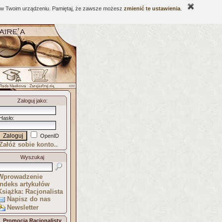
ne w Twoim urządzeniu. Pamiętaj, że zawsze możesz
zmienić te ustawienia
.
Zaloguj jako
:
Hasło
:
OpenID
Załóż sobie konto..
Wyszukaj
Wprowadzenie
Indeks artykułów
Książka: Racjonalista
Napisz do nas
Newsletter
Promocja Racjonalisty