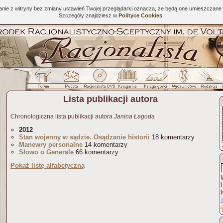
tanie z witryny bez zmiany ustawień Twojej przeglądarki oznacza, że będą one umieszcza
Szczegóły znajdziesz w
Polityce Cookies
Lista publikacji autora
Chronologiczna lista publikacji autora
Janina Łagoda
2012
Stan wojenny w sądzie. Osądzanie historii
18 komentarzy
Manewry personalne
14 komentarzy
Słowo o Generale
66 komentarzy
Pokaż listę alfabetyczną