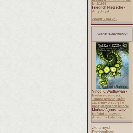
historii wolnomularstwa.
Nr 2/1993
Friedrich Nietzsche -
Antychryst
Znajdź książkę..
Sklepik "Racjonalisty"
Vinod K. Wadhawan -
Nauka złożoności.
Trudne pytania, które
zadajemy o sobie i o
naszym Wszechświecie
Mariusz Agnosiewicz -
Kościół a faszyzm.
Anatomia kolaboracji
Złota myśl
Racjonalisty: