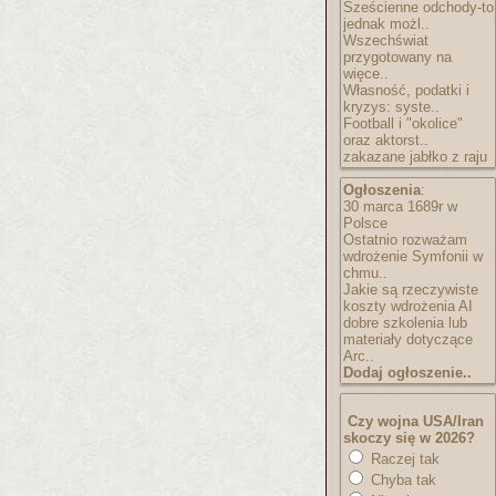
Sześcienne odchody-to
jednak możl..
Wszechświat
przygotowany na
więce..
Własność, podatki i
kryzys: syste..
Football i "okolice"
oraz aktorst..
zakazane jabłko z raju
Ogłoszenia
:
30 marca 1689r w
Polsce
Ostatnio rozważam
wdrożenie Symfonii w
chmu..
Jakie są rzeczywiste
koszty wdrożenia AI
dobre szkolenia lub
materiały dotyczące
Arc..
Dodaj ogłoszenie..
Czy wojna USA/Iran
skoczy się w 2026?
Raczej tak
Chyba tak