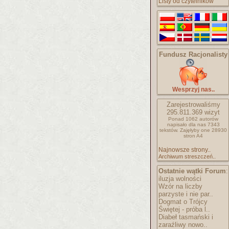
Listy od czytelników
Fundusz Racjonalisty
Wesprzyj nas..
Zarejestrowaliśmy
295.811.369
wizyt
Ponad 1062 autorów
napisało
dla nas 7343
tekstów.
Zajęłyby one 28930
stron A4
Najnowsze strony..
Archiwum streszczeń..
Ostatnie wątki Forum
:
iluzja wolności
Wzór na liczby
parzyste i nie par..
Dogmat o Trójcy
Świętej - próba l..
Diabeł tasmański i
zaraźliwy nowo..