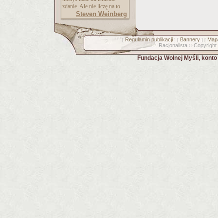
zdanie. Ale nie liczę na to.
Steven Weinberg
Regulamin publikacji
Bannery
Mapa
[
] [
] [
Racjonalista
Copyright
©
Fundacja Wolnej Myśli, kont