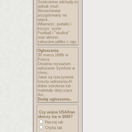
Sześcienne odchody-to
jednak możl..
Wszechświat
przygotowany na
więce..
Własność, podatki i
kryzys: syste..
Football i "okolice"
oraz aktorst..
zakazane jabłko z raju
Ogłoszenia
:
30 marca 1689r w
Polsce
Ostatnio rozważam
wdrożenie Symfonii w
chmu..
Jakie są rzeczywiste
koszty wdrożenia AI
dobre szkolenia lub
materiały dotyczące
Arc..
Dodaj ogłoszenie..
Czy wojna USA/Iran
skoczy się w 2026?
Raczej tak
Chyba tak