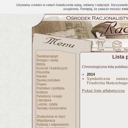
Używamy cookies w celach świadczenia usług, reklamy i statystyk. Korzystani
urządzeniu. Pamiętaj, że zawsze możesz
zmie
Lista 
Światopogląd
Religie i sekty
Biblia
Chronologiczna lista publikac
Kościół i Katolicyzm
Filozofia
2014
Nauka
Symboliczne zwierz
Społeczeństwo
Friedricha Nietzschego
Prawo
Państwo i polityka
Pokaż listę alfabetyczną
Kultura
Felietony i eseje
Literatura
Ludzie, cytaty
Tematy różnorodne
Znalezione w sieci
Współpraca
Pytania i odpowiedzi