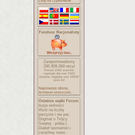
Listy od czytelników
Fundusz Racjonalisty
Wesprzyj nas..
Zarejestrowaliśmy
295.909.069
wizyt
Ponad 1062 autorów
napisało
dla nas 7343
tekstów.
Zajęłyby one 28930
stron A4
Najnowsze strony..
Archiwum streszczeń..
Ostatnie wątki Forum
:
iluzja wolności
Wzór na liczby
parzyste i nie par..
Dogmat o Trójcy
Świętej - próba l..
Diabeł tasmański i
zaraźliwy nowo..