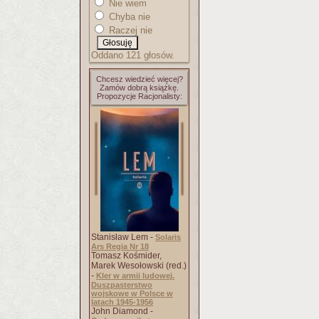
Nie wiem
Chyba nie
Raczej nie
Oddano 121 głosów.
Chcesz wiedzieć więcej?
Zamów dobrą książkę.
Propozycje Racjonalisty:
Stanisław Lem -
Solaris
Ars Regia Nr 18
Tomasz Kośmider,
Marek Wesołowski (red.)
-
Kler w armii ludowej.
Duszpasterstwo
wojskowe w Polsce w
latach 1945-1956
John Diamond -