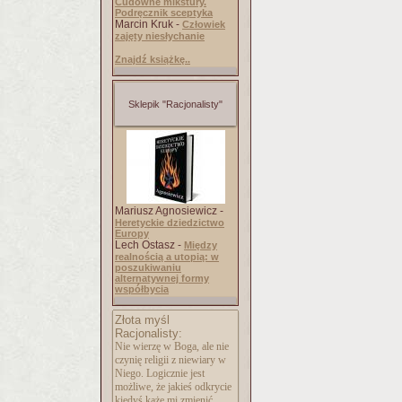
Cudowne mikstury.
Podręcznik sceptyka
Marcin Kruk -
Człowiek
zajęty niesłychanie
Znajdź książkę..
Sklepik "Racjonalisty"
Mariusz Agnosiewicz -
Heretyckie dziedzictwo
Europy
Lech Ostasz -
Między
realnością a utopią: w
poszukiwaniu
alternatywnej formy
współbycia
Złota myśl
Racjonalisty:
Nie wierzę w Boga, ale nie
czynię religii z niewiary w
Niego. Logicznie jest
możliwe, że jakieś odkrycie
kiedyś każe mi zmienić