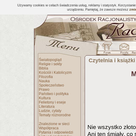
Używamy cookies w celach świadczenia usług, reklamy i statystyk. Korzystani
urządzeniu. Pamiętaj, że zawsze możesz
zmie
Czytelnia i książki
Światopogląd
Religie i sekty
Biblia
M
Kościół i Katolicyzm
Filozofia
Nauka
Społeczeństwo
Prawo
Państwo i polityka
Kultura
Felietony i eseje
Literatura
Ludzie, cytaty
Tematy różnorodne
Znalezione w sieci
Nie wszystko złoto,
Współpraca
Pytania i odpowiedzi
Ani ten śmiały, co 