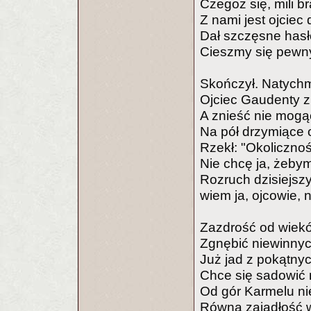
Czegoż się, mili b
Z nami jest ojciec 
Dał szczęsne hasł
Cieszmy się pewn
Skończył. Natychm
Ojciec Gaudenty z 
A znieść nie mogą
Na pół drzymiące 
Rzekł: "Okolicznoś
Nie chcę ja, żeby
Rozruch dzisiejszy
wiem ja, ojcowie, 
Zazdrość od wiekó
Zgnębić niewinnyc
Już jad z pokątny
Chce się sadowić 
Od gór Karmelu ni
Równa zajadłość 