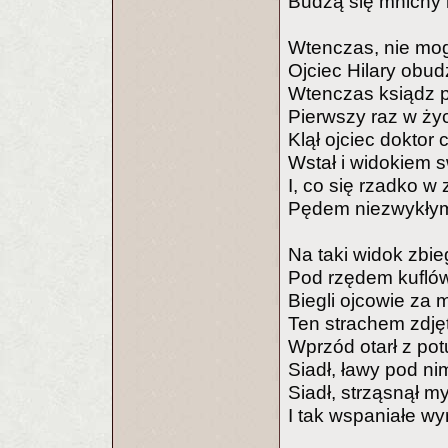
Budzą się mnichy 
Wtenczas, nie mog
Ojciec Hilary obudz
Wtenczas ksiądz p
Pierwszy raz w życ
Klął ojciec doktor
Wstał i widokiem 
I, co się rzadko w
Pędem niezwykłym 
Na taki widok zbie
Pod rzędem kuflów
Biegli ojcowie za
Ten strachem zdjęt
Wprzód otarł z pot
Siadł, ławy pod ni
Siadł, strząsnął m
I tak wspaniałe wyr