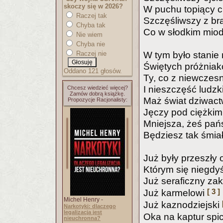
skoczy się w 2026?
W puchu topiący c
Raczej tak
Szczęśliwszy z br
Chyba tak
Co w słodkim miod
Nie wiem
Chyba nie
Raczej nie
W tym było stanie 
Świętych próżniakó
Oddano 121 głosów.
Ty, co z niewczes
I nieszczęść ludzki
Chcesz wiedzieć więcej?
Zamów dobrą książkę.
Maż świat dziwact
Propozycje Racjonalisty:
Jęczy pod ciężkim
Mniejsza, żeś pańs
Będziesz tak śmia
Już były przeszły
Którym się niegdyś
Już seraficzny za
[ 3 ]
Już karmelowi
Michel Henry -
Już kaznodziejski
Narkotyki: dlaczego
legalizacja jest
Oka na kaptur spic
nieuchronna?