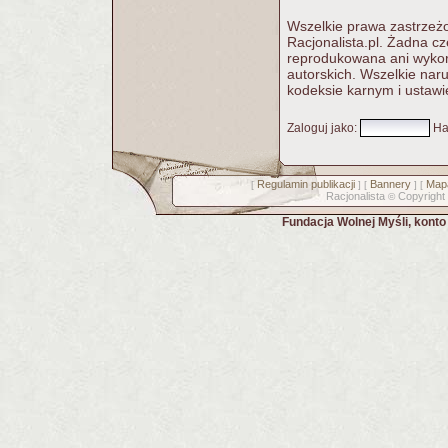
Wszelkie prawa zastrzeżo
Racjonalista.pl. Żadna c
reprodukowana ani wykorz
autorskich. Wszelkie nar
kodeksie karnym i ustawi
Zaloguj jako
:
Ha
Regulamin publikacji
Bannery
Mapa
[
] [
] [
Racjonalista
Copyright
©
Fundacja Wolnej Myśli, kont