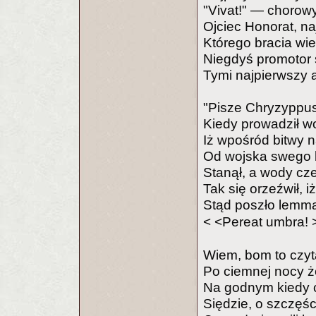
"Vivat!" — chorow
Ojciec Honorat, na
Którego bracia wie
Niegdyś promotor
Tymi najpierwszy 
"Pisze Chryzyppus 
Kiedy prowadził wo
Iż wpośród bitwy n
Od wojska swego 
Stanął, a wody cz
Tak się orzeźwił, i
Stąd poszło lemm
< <Pereat umbra! 
Wiem, bom to czyt
Po ciemnej nocy ż
Na godnym kiedy 
Siędzie, o szczęśc