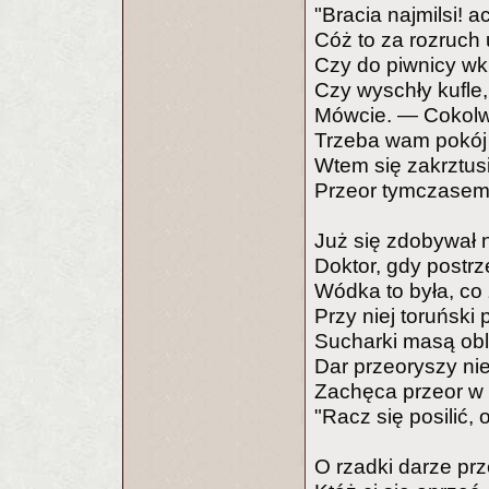
"Bracia najmilsi! a
Cóż to za rozruch
Czy do piwnicy wkr
Czy wyschły kufle,
Mówcie. — Cokolwi
Trzeba wam pokój 
Wtem się zakrztusił
Przeor tymczasem 
Już się zdobywał 
Doktor, gdy postrz
Wódka to była, co
Przy niej toruński p
Sucharki masą ob
Dar przeoryszy ni
Zachęca przeor w 
"Racz się posilić, 
O rzadki darze pr