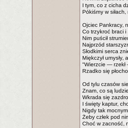
I tym, co z cicha d
Pókiśmy w siłach,
Ojciec Pankracy, 
Co trzykroć braci i
Nim puścił strumi
Najprzód starszyzn
Słodkimi serca zni
Miękczył umysły, a
"Wierzcie — rzekł 
Rzadko się płochoś
Od tylu czasów si
Znam, co są ludzi
Wkrada się zazdro
I święty kaptur, ch
Nigdy tak mocnym,
Żeby człek pod ni
Choć w zacność, 