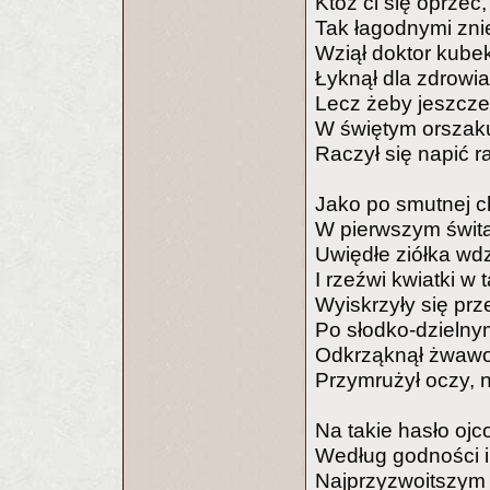
Któż ci się oprzeć
Tak łagodnymi zni
Wziął doktor kube
Łyknął dla zdrowia
Lecz żeby jeszcze
W świętym orszaku
Raczył się napić raz
Jako po smutnej ch
W pierwszym świta
Uwiędłe ziółka wd
I rzeźwi kwiatki w 
Wyiskrzyły się pr
Po słodko-dzieln
Odkrząknął żwawo,
Przymrużył oczy, na
Na takie hasło oj
Według godności i 
Najprzyzwoitszym