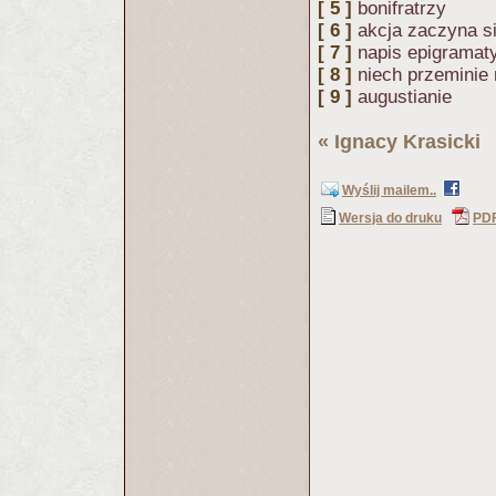
[ 5 ]
bonifratrzy
[ 6 ]
akcja zaczyna s
[ 7 ]
napis epigramat
[ 8 ]
niech przeminie
[ 9 ]
augustianie
«
Ignacy Krasicki
(
Wyślij mailem..
Wersja do druku
PD