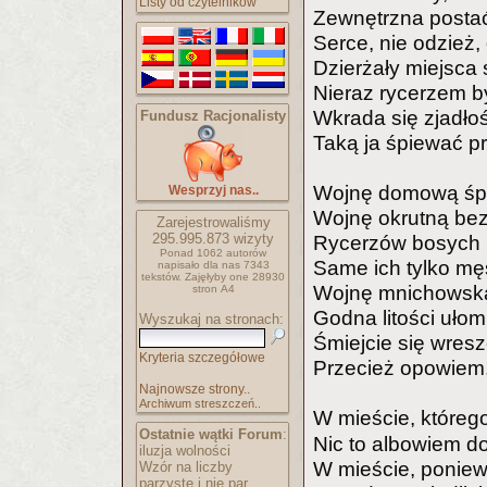
Listy od czytelników
Zewnętrzna postać 
Serce, nie odzież,
Dzierżały miejsca
Nieraz rycerzem b
Wkrada się zjadłoś
Fundusz Racjonalisty
Taką ja śpiewać p
Wojnę domową śpi
Wesprzyj nas..
Wojnę okrutną bez 
Zarejestrowaliśmy
295.995.873
wizyty
Rycerzów bosych i
Ponad 1062 autorów
Same ich tylko mę
napisało
dla nas 7343
tekstów.
Zajęłyby one 28930
Wojnę mnichowską…
stron A4
Godna litości uło
Wyszukaj na stronach:
Śmiejcie się wresz
Kryteria szczegółowe
Przecież opowiem, 
Najnowsze strony..
Archiwum streszczeń..
W mieście, któreg
Ostatnie wątki Forum
:
Nic to albowiem do
iluzja wolności
W mieście, poniew
Wzór na liczby
parzyste i nie par..