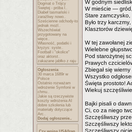
W godnym siedlisku
Dogmat o Trójcy
Świętej - próba l..
W mieście — gród,
Diabeł tasmański i
Stare zamczysko, 
zaraźliwy nowo..
Sześcienne odchody-to
Było trzy karczmy,
jednak możl..
Klasztorów dziewię
Wszechświat
przygotowany na
więce..
W tej zawołanej zi
Własność, podatki i
kryzys: syste..
Wielebne głupstwo
Football i "okolice"
Pod starożytnej s
oraz aktorst..
zakazane jabłko z raju
Prawych czcicieló
Zbiegał się wierny 
Ogłoszenia
:
30 marca 1689r w
Wszystko odgłosem
Polsce
Święta prostoto! A
Ostatnio rozważam
wdrożenie Symfonii w
Wiekuj szczęśliwi
chmu..
Jakie są rzeczywiste
koszty wdrożenia AI
Bajki pisali o daw
dobre szkolenia lub
materiały dotyczące
Ci, co za niego two
Arc..
Szczęśliwszy prze
Dodaj ogłoszenie..
Szczęśliwszy lekto
Szczęśliwszy ojcie
Czy wojna USA/Iran