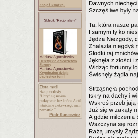
Dawnych niechęci m
Znajdź książkę..
Szczęśliwe były na
Sklepik "Racjonalisty"
Ta, która nasze p
I samym tylko nie
Jędza Niezgody, c
Znalazła niegdyś 
Słodki raj mnichów
Mariusz Agnosiewicz -
Jęknęła z złości i 
Heretyckie dziedzictwo
Europy
Widząc fortunny 
Mariusz Agnosiewicz -
Kryminalne dzieje
Świsnęły żądła n
papiestwa tom I
Złota myśl
Strząsnęła pochod
Racjonalisty:
Iskry na dachy i w
"Uczyć się można
praktycznie bez końca. A cóż
Wskroś przebijają
właściwie ciekawszego nam
Już się w zakąty n
pozostało."
Piotr Kuncewicz
A gdzie milczenia 
Wszczyna się rozru
Rażą umysły Żądz