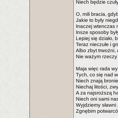
Niech będzie czuły
O, mili bracia, gdy
Jakie to były nieg
Inaczej wtenczas n
Insze sposoby były
Lepiej się działo, 
Teraz nieczułe i g
Albo zbyt trwożni, 
Nie ważym rzeczy n
Maja więc rada w
Tych, co się nad 
Niech znają bronie
Niechaj litości, zw
A za najsroższą h
Niech oni sami nas
Wyjdziemy sławni 
Zgnębim potwarców 