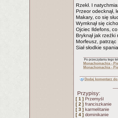
Rzekł. I natychmias
Przeor odecknął, le
Makary, co się słu
Wymknął się cicho i
Ojciec Ildefons, co
Bryknął jak rzeźki
Morfeusz, patrząc
Siał słodkie spani
Po przeczytaniu tego tek
Monachomachia - Pie
Monachomachia - Pi
Dodaj komentarz do 
Przypisy:
[ 1 ]
Przemyśl
[ 2 ]
franciszkanie
[ 3 ]
karmelitanie
[ 4 ]
dominikanie