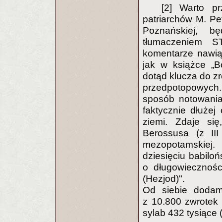
[2] Warto p
patriarchów M. Pet
Poznańskiej, b
tłumaczeniem S
komentarze nawią
jak w książce „B
dotąd klucza do zr
przedpotopowych.
sposób notowania.
faktycznie dłużej
ziemi. Zdaje si
Berossusa (z III 
mezopotamskiej
dziesięciu babiloń
o długowiecznośc
(Hezjod)".
Od siebie dodam
z 10.800 zwrotek 
sylab 432 tysiące (