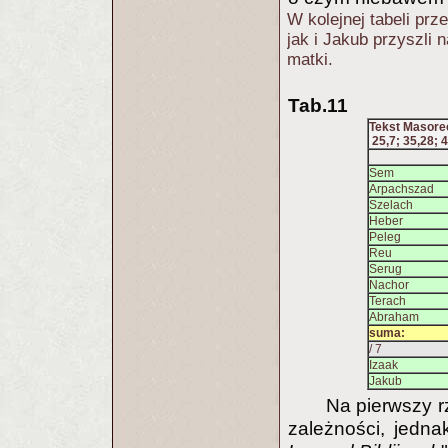
W kolejnej tabeli prz
jak i Jakub przyszli 
matki.
Tab.11
Tekst Masorec
25,7; 35,28; 4
Sem
Arpachszad
Szelach
Heber
Peleg
Reu
Serug
Nachor
Terach
Abraham
suma:
/ 7
Izaak
Jakub
Na pierwszy r
zależności, jedna