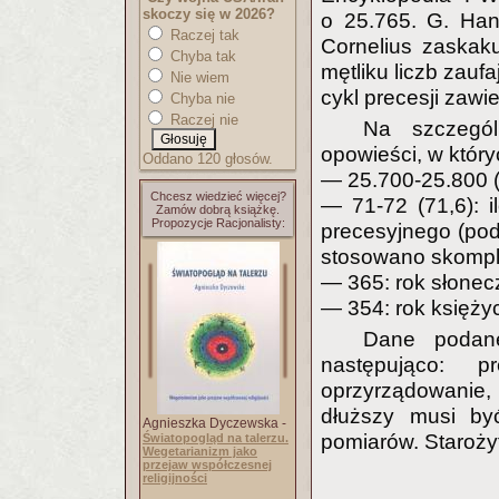
skoczy się w 2026?
o 25.765. G. Han
Raczej tak
Cornelius zaskak
Chyba tak
mętliku liczb zauf
Nie wiem
cykl precesji zawie
Chyba nie
Raczej nie
Na szczegó
opowieści, w który
Oddano 120 głosów.
— 25.700-25.800 (
Chcesz wiedzieć więcej?
— 71-72 (71,6): i
Zamów dobrą książkę.
Propozycje Racjonalisty:
precesyjnego (pod
stosowano skompl
— 365: rok słonec
— 354: rok księży
Dane podan
następująco: 
oprzyrządowanie
dłuższy musi by
Agnieszka Dyczewska -
pomiarów. Starożyt
Światopogląd na talerzu.
Wegetarianizm jako
przejaw współczesnej
religijności