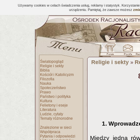
Używamy cookies w celach świadczenia usług, reklamy i statystyk. Korzystani
urządzeniu. Pamiętaj, że zawsze możesz
zmie
Religie i sekty
R
Światopogląd
»
Religie i sekty
Biblia
Kościół i Katolicyzm
Filozofia
Nauka
Społeczeństwo
Prawo
Państwo i polityka
Kultura
Felietony i eseje
Literatura
Ludzie, cytaty
Tematy różnorodne
1. Wprowadz
Znalezione w sieci
Współpraca
Pytania i odpowiedzi
Między jedną rów