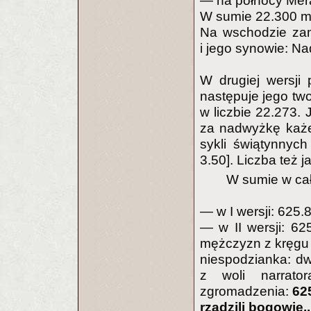
— na północy Merar
W sumie 22.300 m
Na wschodzie zam
i jego synowie: Na
W drugiej wersji
następuje jego two
w liczbie 22.273. 
za nadwyżkę każe 
sykli świątynnyc
3.50]. Liczba też 
W sumie w ca
— w I wersji: 625.
— w II wersji: 62
mężczyzn z kręgu 
niespodzianka: dw
z woli narrato
zgromadzenia:
62
rządzili bogowie..