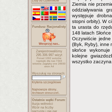
Listy od czytelników
Ziemia nie przemie
oddziaływania gr
występuje drobn
stopni orbity). W 
ta urasta do rzęd
Fundusz Racjonalisty
148 latach Słońc
Oczywiście jedne 
(Byk, Ryby), inne 
Wesprzyj nas..
słońce wykonuje 
Zarejestrowaliśmy
295.306.997
wizyt
kolejne gwiazdozb
Ponad 1062 autorów
wszystko zaczyna 
napisało
dla nas 7343
tekstów.
Zajęłyby one 28930
stron A4
Wyszukaj na stronach:
Kryteria szczegółowe
Najnowsze strony..
Archiwum streszczeń..
Ostatnie wątki Forum
:
iluzja wolności
Wzór na liczby
parzyste i nie par..