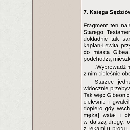
7. Księga Sędzió
Fragment ten nal
Starego Testame
dokładnie tak s
kapłan-Lewita pr
do miasta Gibea
podchodzą mieszka
„Wyprowadź m
z nim cieleśnie ob
Starzec jedn
widocznie przebyw
Tak więc Gibeonici
cieleśnie i gwałci
dopiero gdy wschod
męża] wstał i ot
w dalszą drogę, o
z rękami u progu.