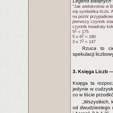
Legend Biblijnych
"Jak wielokrotnie w B
się symbolika liczb.
na pozór przypadkowe
pierwszy czynnik stan
czynnik kwadraty kole
2
5
= 175
2
5 x 6
= 180
2
3 x 7
= 147
Rzuca to ci
spekulacji liczbowy
3. Księga Liczb 
Księga ta rozpoc
jedynie w cudzysł
co w liście przod
„Wszystkich, 
od dwudziestego r