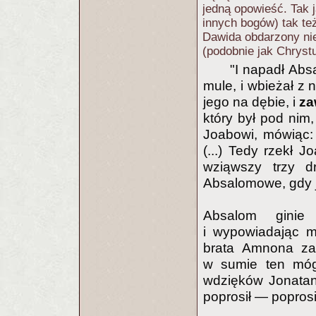
jedną opowieść. Tak 
innych bogów) tak te
Dawida obdarzony nie
(podobnie jak Chryst
"I napadł Abs
mule, i wbieżał z 
jego na dębie, i
za
który był pod nim,
Joabowi, mówiąc:
(...) Tedy rzekł J
wziąwszy trzy d
Absalomowe, gdy j
Absalom ginie
i wypowiadając m
brata Amnona za 
w sumie ten móg
wdzięków Jonatana
poprosił — poprosi