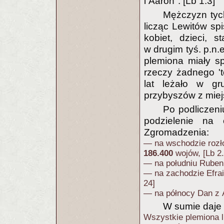
i Aaron". [Lb 1.3]
Mężczyzn tych
licząc Lewitów spi
kobiet, dzieci, 
w drugim tyś. p.n.e
plemiona miały s
rzeczy żadnego 't
lat leżało w gr
przybyszów z miej
Po podliczeni
podzielenie na 
Zgromadzenia:
— na wschodzie rozło
186.400
wojów, [Lb 2.
— na południu Rube
— na zachodzie Efr
24]
— na północy Dan z 
W sumie daje 
Wszystkie plemiona l