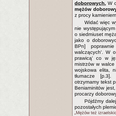
doborowych.
W c
mężów doborow
z procy kamieniem 
Widać więc w
nie występującym
o siedmiuset męża
jako o doborowyc
BPn] poprawnie
walczących'. W o
prawicą' co w ję
mistrzów w walce 
wojskowa elita, n
tłumacze [p.3].
otrzymamy tekst p
Beniaminitów jest,
procarzy doborow
Pójdźmy dalej
pozostałych plemi
„Mężów też izraelskic