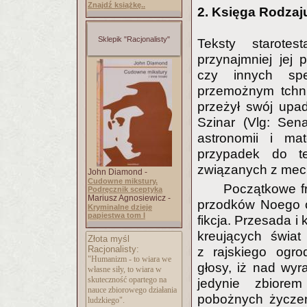
Znajdź książkę..
2. Księga Rodzaj
Sklepik "Racjonalisty"
Teksty starote
przynajmniej jej 
czy innych spe
przemożnym tchni
przeżył swój upa
Szinar (Vlg: Sen
astronomii i ma
przypadek do te
związanych z mec
John Diamond -
Cudowne mikstury.
Początkowe fr
Podręcznik sceptyka
Mariusz Agnosiewicz -
przodków Noego o
Kryminalne dzieje
papiestwa tom I
fikcja. Przesada i
kreujących świat
Złota myśl
Racjonalisty:
z rajskiego ogro
"Humanizm - to wiara we
głosy, iż nad wyr
własne siły, to wiara w
skuteczność opartego na
jedynie zbiore
nauce zbiorowego działania
pobożnych życzeń
ludzkiego".