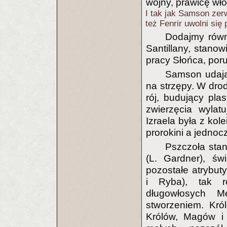
wojny, prawicę wł
I tak jak Samson zer
też Fenrir uwolni się
Dodajmy równ
Santillany, stano
pracy Słońca, poru
Samson udają
na strzępy. W drod
rój, budujący pla
zwierzęcia wylat
Izraela była z kol
prorokini a jedno
Pszczoła stan
(L. Gardner), św
pozostałe atrybuty
i Ryba), tak r
długowłosych M
stworzeniem. Kró
Królów, Magów i