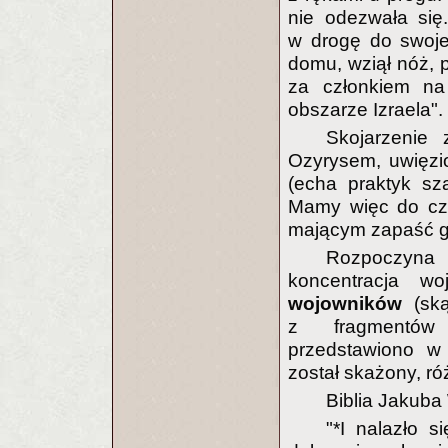
nie odezwała się
w drogę do swoje
domu, wziął nóż, p
za członkiem na
obszarze Izraela".
Skojarzenie
Ozyrysem, uwięzi
(echa praktyk sz
Mamy więc do czy
mającym zapaść g
Rozpoczyna
koncentracja w
wojowników
(ską
z fragmentów
przedstawiono w 
został skażony, r
Biblia Jakuba
"*I nalazło s