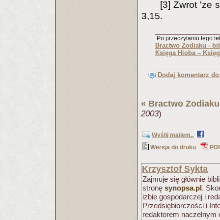
[3] Zwrot 'ze
3,15.
Po przeczytaniu tego tek
Bractwo Zodiaku - bib
Księga Hioba – Księg
Dodaj komentarz do 
«
Bractwo Zodiaku
2003
)
Wyślij mailem..
Wersja do druku
PD
Krzysztof Sykta
Zajmuje się głównie bib
stronę
synopsa.pl
. Sko
izbie gospodarczej i r
Przedsiębiorczości i Int
redaktorem naczelnym e