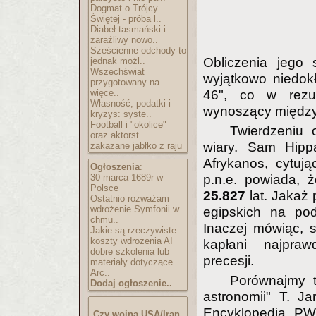
Dogmat o Trójcy
Świętej - próba l..
Diabeł tasmański i
zaraźliwy nowo..
Sześcienne odchody-to
Obliczenia jego
jednak możl..
Wszechświat
wyjątkowo niedok
przygotowany na
więce..
46", co w rezult
Własność, podatki i
wynoszący między 
kryzys: syste..
Football i "okolice"
Twierdzeniu
oraz aktorst..
wiary. Sam Hipp
zakazane jabłko z raju
Afrykanos, cytują
Ogłoszenia
:
30 marca 1689r w
p.n.e. powiada, 
Polsce
25.827
lat. Jakaż 
Ostatnio rozważam
wdrożenie Symfonii w
egipskich na pod
chmu..
Inaczej mówiąc, se
Jakie są rzeczywiste
koszty wdrożenia AI
kapłani najpraw
dobre szkolenia lub
precesji.
materiały dotyczące
Arc..
Porównajmy t
Dodaj ogłoszenie..
astronomii" T. Ja
Encyklopedia PW
Czy wojna USA/Iran