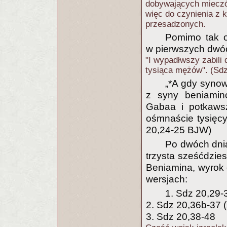
dobywających mieczó
więc do czynienia z 
przesadzonych.
Pomimo tak o
w pierwszych dwóc
"I wypadłwszy zabili
tysiąca mężów". (Sd
„*A gdy synow
z syny beniamin
Gabaa i potkawsz
ośmnaście tysięc
20,24-25 BJW)
Po dwóch dnia
trzysta sześćdzie
Beniamina, wyrok 
wersjach:
1. Sdz 20,29-
2. Sdz 20,36b-37 
3. Sdz 20,38-48