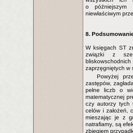
o późniejszym 
niewłaściwym prze
8. Podsumowani
W księgach ST zn
związki z sze
bliskowschodnic
zaprzęgniętych w s
Powyżej prze
zastępów, zagłada
pełne liczb o wi
matematycznej pre
czy autorzy tych 
celów i założeń, c
mieszając je z g
natrafiamy, są efe
zbiegiem przypadk