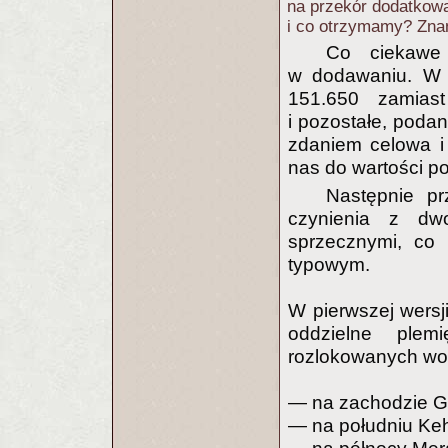
na przekór dodatkow
i co otrzymamy? Zna
Co ciekawe
w dodawaniu. W 
151.650 zamias
i pozostałe, poda
zdaniem celowa i 
nas do wartości p
Następnie p
czynienia z dwo
sprzecznymi, co 
typowym.
W pierwszej wersj
oddzielne plem
rozlokowanych wok
— na zachodzie Ger
— na południu Keha