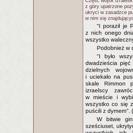
Część wojsk izraelsk
z góry upatrzone poz
ukryci w zasadzce p
w nim się znajdujący
"I poraził je
z nich onego dn
wszystko waleczny
Podobnież w dr
"I było wsz
dwadzieścia pięć
dzielnych wojo
i uciekało na pus
skale Rimmon pr
izraelscy zawró
w mieście i wybi
wszystko co się z
puścili z dymem". 
W bitwie gin
sześciuset, ukryt
wszystkich ich