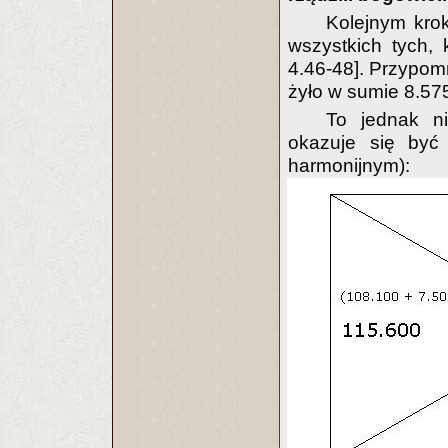
Kolejnym kro
wszystkich tych, 
4.46-48]. Przypomn
żyło w sumie 8.575
To jednak n
okazuje się być
harmonijnym):