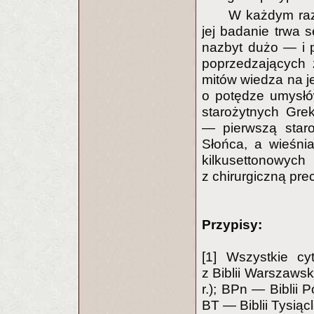
W każdym razi
jej badanie trwa s
nazbyt dużo — i 
poprzedzających
mitów wiedza na je
o potędze umysłó
starożytnych Grek
— pierwszą staro
Słońca, a wieśnia
kilkusettonowyc
z chirurgiczną pr
Przypisy:
[1] Wszystkie c
z Biblii Warszawsk
r.); BPn — Biblii 
BT — Biblii Tysiąc