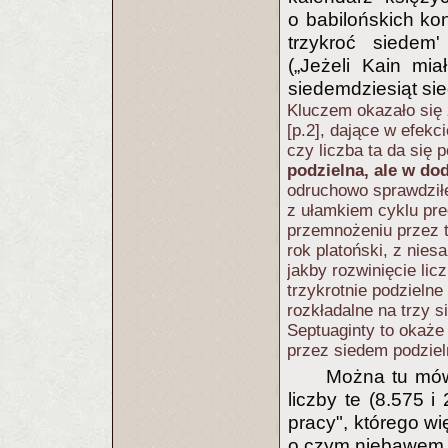
o babilońskich ko
trzykroć siedem
(„Jeżeli Kain mi
siedemdziesiąt sie
Kluczem okazało się
[p.2], dające w efekc
czy liczba ta da się 
podzielna, ale w do
odruchowo sprawdził
z ułamkiem cyklu pre
przemnożeniu przez 
rok platoński, z nie
jakby rozwinięcie li
trzykrotnie podzielne
rozkładalne na trzy 
Septuaginty to okaże
przez siedem podzieln
Można tu mów
liczby te (8.575 
pracy", którego wi
o czym niebawem 