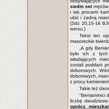
dobywających mie
siedm set
mężów d
i tak procami kam
ubić i żadną miarą
(Sdz 20,15-16 BJ
wersu.)
Tekst ten op
masoreckie twierdz
„A gdy Beniam
było ich z tych
władających mie
zostali poddani p
doborowych. Wśró
doborowych, mianow
z procy kamieniem 
Takie też dan
"Beniaminici 
liczbę dwudziest
oprócz mieszka