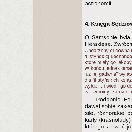
astronomii.
4. Księga Sędzi
O Samsonie była 
Heraklesa. Zwróć
Obdarzony cudowną 
filistyńskiej kochan
które miały go jakoby
W końcu jednak omam
już jej gadania" wyja
dla filistyńskich ksi
wyłupili, i wiedli g
w ciemnicy, żarna ob
Podobnie Fen
dawał sobie zakła
sile, różnorakie 
karły (krasnoludy
którego zerwać już