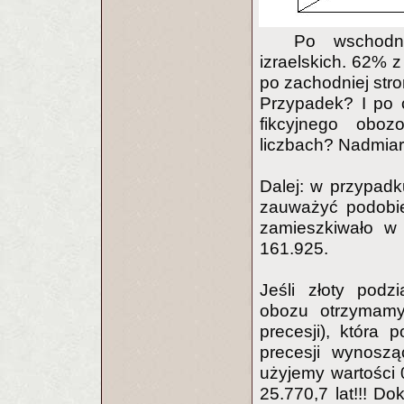
Po wschodn
izraelskich. 62% z
po zachodniej str
Przypadek? I po 
fikcyjnego obo
liczbach? Nadmia
Dalej: w przypad
zauważyć podobień
zamieszkiwało w
161.925.
Jeśli złoty podz
obozu otrzymamy 
precesji), która
precesji wynoszą
użyjemy wartości
25.770,7 lat!!! 