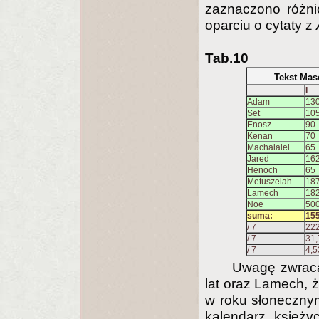
zaznaczono różni
oparciu o cytaty z
Tab.10
Tekst Maso
I
Adam
13
Set
10
Enosz
90
Kenan
70
Machalalel
65
Jared
16
Henoch
65
Metuszelah
18
Lamech
18
Noe
50
suma:
15
/ 7
222
/ 7
31,
/ 7
4,5
Uwagę zwraca
lat oraz Lamech, ż
w roku słoneczny
kalendarz księży