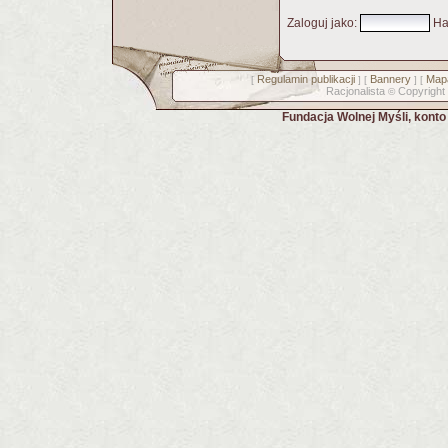
Zaloguj jako
:
Ha
Regulamin publikacji
Bannery
Mapa
[
] [
] [
Racjonalista
Copyright
©
Fundacja Wolnej Myśli, kont