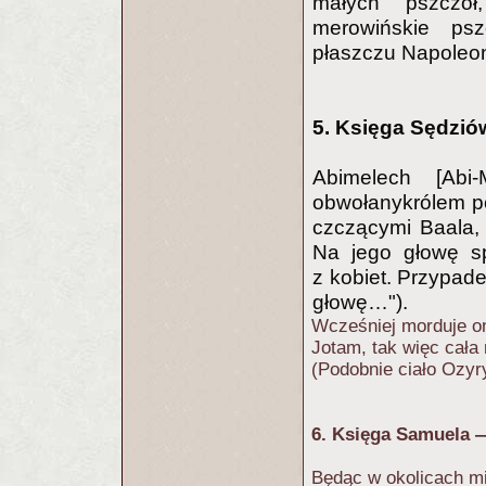
małych pszczół
merowińskie ps
płaszczu Napoleo
5. Księga Sędzi
Abimelech [Abi
obwołanykrólem p
czczącymi Baala, 
Na jego głowę 
z kobiet. Przypade
głowę…").
Wcześniej morduje on
Jotam, tak więc cała
(Podobnie ciało Ozyr
6. Księga Samuela
Będąc w okolicach mi