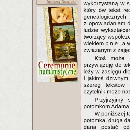
Andrzej Nowicki
wykorzystaną w s
który ów tekst re
genealogiczny
z opowiadaniem dz
ludzie wykształce
tworzący współcze
wiekiem p.n.e., a 
związanym z zaję
Ktoś może o
przywiązuję do tek
leży w zasięgu dł
I jakimś dziwnym
szereg tekstów 
czytelnik może n
Przyjrzyjmy 
potomkom Adama w 
W poniższej t
potomka, druga dal
dana postać od