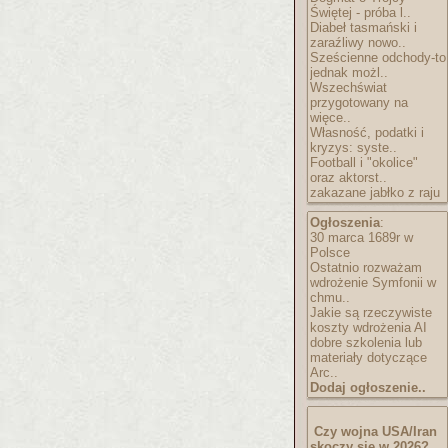
Świętej - próba l..
Diabeł tasmański i
zaraźliwy nowo..
Sześcienne odchody-to
jednak możl..
Wszechświat
przygotowany na
więce..
Własność, podatki i
kryzys: syste..
Football i "okolice"
oraz aktorst..
zakazane jabłko z raju
Ogłoszenia
:
30 marca 1689r w
Polsce
Ostatnio rozważam
wdrożenie Symfonii w
chmu..
Jakie są rzeczywiste
koszty wdrożenia AI
dobre szkolenia lub
materiały dotyczące
Arc..
Dodaj ogłoszenie..
Czy wojna USA/Iran
skoczy się w 2026?