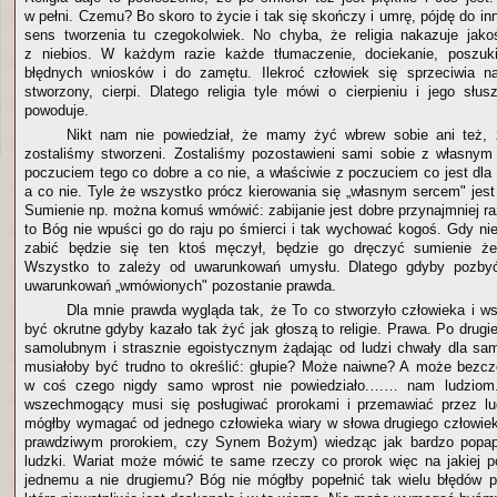
w pełni. Czemu? Bo skoro to życie i tak się skończy i umrę, pójdę do inne
sens tworzenia tu czegokolwiek. No chyba, że religia nakazuje jako
z niebios. W każdym razie każde tłumaczenie, dociekanie, poszuk
błędnych wniosków i do zamętu. Ilekroć człowiek się sprzeciwia nat
stworzony, cierpi. Dlatego religia tyle mówi o cierpieniu i jego sł
powoduje.
Nikt nam nie powiedział, że mamy żyć wbrew sobie ani też,
zostaliśmy stworzeni. Zostaliśmy pozostawieni sami sobie z własny
poczuciem tego co dobre a co nie, a właściwie z poczuciem co jest dla
a co nie. Tyle że wszystko prócz kierowania się „własnym sercem" jest
Sumienie np. można komuś wmówić: zabijanie jest dobre przynajmniej raz
to Bóg nie wpuści go do raju po śmierci i tak wychować kogoś. Gdy ni
zabić będzie się ten ktoś męczył, będzie go dręczyć sumienie że
Wszystko to zależy od uwarunkowań umysłu. Dlatego gdyby pozbyć
uwarunkowań „wmówionych" pozostanie prawda.
Dla mnie prawda wygląda tak, że To co stworzyło człowieka i w
być okrutne gdyby kazało tak żyć jak głoszą to religie. Prawa. Po dru
samolubnym i strasznie egoistycznym żądając od ludzi chwały dla sam
musiałoby być trudno to określić: głupie? Może naiwne? A może bezcz
w coś czego nigdy samo wprost nie powiedziało.…… nam ludziom
wszechmogący musi się posługiwać prorokami i przemawiać przez ludz
mógłby wymagać od jednego człowieka wiary w słowa drugiego człowiek
prawdziwym prorokiem, czy Synem Bożym) wiedząc jak bardzo popa
ludzki. Wariat może mówić te same rzeczy co prorok więc na jakiej 
jednemu a nie drugiemu? Bóg nie mógłby popełnić tak wielu błędów p