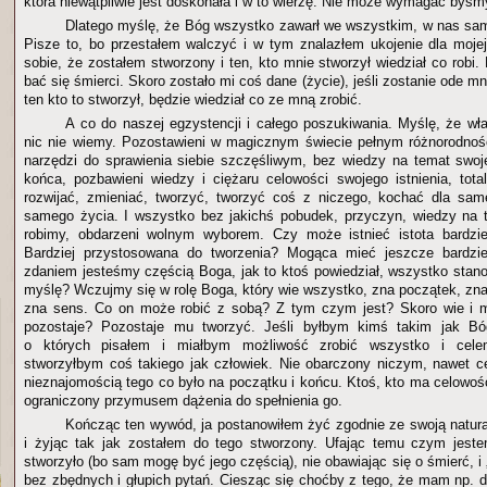
która niewątpliwie jest doskonała i w to wierzę. Nie może wymagać byśmy
Dlatego myślę, że Bóg wszystko zawarł we wszystkim, w nas sa
Pisze to, bo przestałem walczyć i w tym znalazłem ukojenie dla moj
sobie, że zostałem stworzony i ten, kto mnie stworzył wiedział co robi.
bać się śmierci. Skoro zostało mi coś dane (życie), jeśli zostanie ode mn
ten kto to stworzył, będzie wiedział co ze mną zrobić.
A co do naszej egzystencji i całego poszukiwania. Myślę, że wła
nic nie wiemy. Pozostawieni w magicznym świecie pełnym różnorodnoś
narzędzi do sprawienia siebie szczęśliwym, bez wiedzy na temat swo
końca, pozbawieni wiedzy i ciężaru celowości swojego istnienia, tota
rozwijać, zmieniać, tworzyć, tworzyć coś z niczego, kochać dla sam
samego życia. I wszystko bez jakichś pobudek, przyczyn, wiedzy na 
robimy, obdarzeni wolnym wyborem. Czy może istnieć istota bardzie
Bardziej przystosowana do tworzenia? Mogąca mieć jeszcze bardzi
zdaniem jesteśmy częścią Boga, jak to ktoś powiedział, wszystko stano
myślę? Wczujmy się w rolę Boga, który wie wszystko, zna początek, zna
zna sens. Co on może robić z sobą? Z tym czym jest? Skoro wie i
pozostaje? Pozostaje mu tworzyć. Jeśli byłbym kimś takim jak Bó
o których pisałem i miałbym możliwość zrobić wszystko i celem
stworzyłbym coś takiego jak człowiek. Nie obarczony niczym, nawet ce
nieznajomością tego co było na początku i końcu. Ktoś, kto ma celowość
ograniczony przymusem dążenia do spełnienia go.
Kończąc ten wywód, ja postanowiłem żyć zgodnie ze swoją naturą,
i żyjąc tak jak zostałem do tego stworzony. Ufając temu czym jes
stworzyło (bo sam mogę być jego częścią), nie obawiając się o śmierć, i „
bez zbędnych i głupich pytań. Ciesząc się choćby z tego, że mam np. d