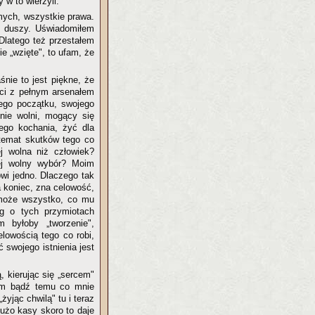
 w to wierzyli.
mych, wszystkie prawa.
ej duszy. Uświadomiłem
 Dlatego też przestałem
ie „wzięte", to ufam, że
śnie to jest piękne, że
ci z pełnym arsenałem
jego początku, swojego
lnie wolni, mogący się
ego kochania, żyć dla
temat skutków tego co
j wolna niż człowiek?
ej wolny wybór? Moim
wi jedno. Dlaczego tak
 koniec, zna celowość,
 może wszystko, co mu
g o tych przymiotach
 byłoby „tworzenie",
lowością tego co robi,
 swojego istnienia jest
 kierując się „sercem"
tem bądź temu co mnie
żyjąc chwilą" tu i teraz
użo kasy skoro to daje