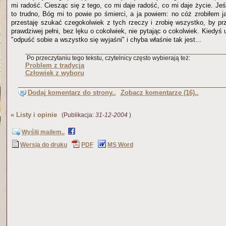
mi radość. Ciesząc się z tego, co mi daje radość, co mi daje życie. Jeśli
to trudno, Bóg mi to powie po śmierci, a ja powiem: no cóż zrobiłem 
przestaję szukać czegokolwiek z tych rzeczy i zrobię wszystko, by prz
prawdziwej pełni, bez lęku o cokolwiek, nie pytając o cokolwiek. Kiedyś
"odpuść sobie a wszystko się wyjaśni" i chyba właśnie tak jest...
Po przeczytaniu tego tekstu, czytelnicy często wybierają też:
Problem z tradycją
Człowiek z wyboru
Dodaj komentarz do strony..
Zobacz komentarze (16)..
«
Listy i opinie
(Publikacja:
31-12-2004
)
Wyślij mailem..
Wersja do druku
PDF
MS Word