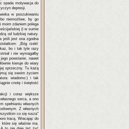
ięc spada motywacja do
zyczyn depresji.
wieka w poszukiwaniu
bo niemożliwe, by go
gii moim zdaniem polega
eścijańskiej (i w sumie
dzą od ludzkiej natury.
 jeśli jest ona zgodna
stolatkom: „Bóg rzekł:
az, bo i tak tyle razy
istniał i nie wymagałby
 jego powstanie, nawet
łównie kieruje do wiary
 jej sprzeczny. Tu każą
ejmuj się swoim życiem
tura: wiadomo:) i tak
iągnie cnotę i świętość
akcji i coraz większe
 własnego serca, a ono
ym spełnianiu własnych
łosłownym. Z własnych
wszystkim co się rusza"
poro tracą. Wracając do
, które się właśnie ma.
. A to nie daje też żyć