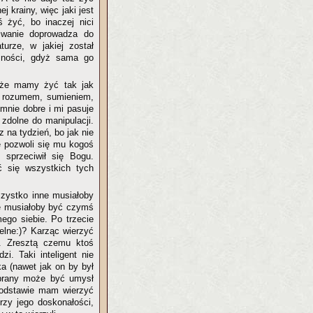
j krainy, więc jaki jest
ś żyć, bo inaczej nici
iwanie doprowadza do
urze, w jakiej został
uszności, gdyż sama go
 że mamy żyć tak jak
m rozumem, sumieniem,
 mnie dobre i mi pasuje
 zdolne do manipulacji.
 na tydzień, bo jak nie
e pozwoli się mu kogoś
 sprzeciwił się Bogu.
 się wszystkich tych
szystko inne musiałoby
gie musiałoby być czymś
ego siebie. Po trzecie
elne:)? Karząc wierzyć
. Zresztą czemu ktoś
i. Taki inteligent nie
a (nawet jak on by był
prany może być umysł
podstawie mam wierzyć
rzy jego doskonałości,