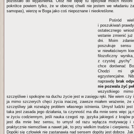
pozostało do wyjaśnienia. Otóż nie będę tu opisywał moich histori
pokrótce powiem tylko, że w obecnej chwili nie jestem we władaniu żadn
samopas), wierzę w Boga jako coś niepoznane i nieokreślone.
Pośród wie
i poszukiwań prawd
ostatecznego wnios
wstanie zmienić ju
dni. Moim zdani
poszukuje sensu 
w niewłaściwym kie
filozoficzny wynik
z czystej „pychy" 
chce dorównać Bog
Chodzi mi gł
egzystencjalne. Ni
naprawdę
brak odp
nie pozwala żyć peł
wszystkiego mim
szczęśliwe i spokojne na duchu życie jest w zasięgu ręki. Nie wiem czy in
ja mimo szczerych chęci życia inaczej, zawsze miałem wrażenie, że 
szczęśliwy jak rozwiążę problem własnego istnienia. Umysł ludzki jes
taka jest zasada jego działania, ta czynność ma dla mnie sens więc ją
w życiu codziennym, jeśli nauka czegoś np. języka jakiegoś z krajów p
jest dla mnie bez sensu, to umysł od razu wyłącza motywację i n
praktycznie niemożliwe a nawet jak, to przy wielkim trudzie i cierpieniu.
Dopóki się człowiek nie zastanawia nad sensem dopóty jest dobrze. Jak 