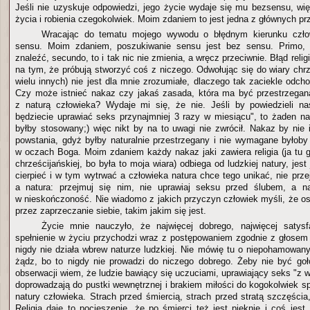
Jeśli nie uzyskuje odpowiedzi, jego życie wydaje się mu bezsensu, w
życia i robienia czegokolwiek. Moim zdaniem to jest jedna z głównych pr
Wracając do tematu mojego wywodu o błędnym kierunku czło
sensu. Moim zdaniem, poszukiwanie sensu jest bez sensu. Primo, 
znaleźć, secundo, to i tak nic nie zmienia, a wręcz przeciwnie. Błąd reli
na tym, że próbują stworzyć coś z niczego. Odwołując się do wiary chrz
wielu innych) nie jest dla mnie zrozumiałe, dlaczego tak zaciekle odcho
Czy może istnieć nakaz czy jakaś zasada, która ma być przestrzegana
z naturą człowieka? Wydaje mi się, że nie. Jeśli by powiedzieli na
będziecie uprawiać seks przynajmniej 3 razy w miesiącu", to żaden nak
byłby stosowany;) więc nikt by na to uwagi nie zwrócił. Nakaz by nie 
powstania, gdyż byłby naturalnie przestrzegany i nie wymagane byłoby
w oczach Boga. Moim zdaniem każdy nakaz jaki zawiera religia (ja tu g
chrześcijańskiej, bo była to moja wiara) odbiega od ludzkiej natury, jest
cierpieć i w tym wytrwać a człowieka natura chce tego unikać, nie prz
a natura: przejmuj się nim, nie uprawiaj seksu przed ślubem, a na
w nieskończoność. Nie wiadomo z jakich przyczyn człowiek myśli, że os
przez zaprzeczanie siebie, takim jakim się jest.
Życie mnie nauczyło, że najwięcej dobrego, najwięcej satysf
spełnienie w życiu przychodzi wraz z postępowaniem zgodnie z głosem
nigdy nie działa wbrew naturze ludzkiej. Nie mówię tu o niepohamowan
żądz, bo to nigdy nie prowadzi do niczego dobrego. Żeby nie być go
obserwacji wiem, że ludzie bawiący się uczuciami, uprawiający seks "z 
doprowadzają do pustki wewnętrznej i brakiem miłości do kogokolwiek s
natury człowieka. Strach przed śmiercią, strach przed stratą szczęścia
Religia daje to pocieszenie, że po śmierci też jest pięknie i coś jest