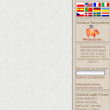
Fundusz Racjonalisty
Wesprzyj nas..
Zarejestrowaliśmy
295.161.875
wizyt
Ponad 1062 autorów
napisało
dla nas 7343
tekstów.
Zajęłyby one 28930
stron A4
Wyszukaj na stronach:
Kryteria szczegółowe
Najnowsze strony..
Archiwum streszczeń..
Ostatnie wątki Forum
:
iluzja wolności
Wzór na liczby
parzyste i nie par..
Dogmat o Trójcy