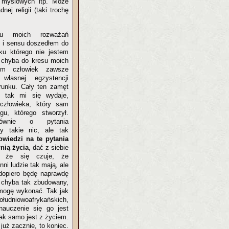
i myślowych itp. Może
ej religii (taki trochę
lu moich rozważań
y i sensu doszedłem do
ku którego nie jestem
ż chyba do kresu moich
em człowiek zawsze
własnej egzystencji
runku. Cały ten zamęt
a, tak mi się wydaje,
człowieka, który sam
u, którego stworzył.
ównie o pytania
by takie nic, ale tak
owiedzi na te pytania
nią życia
, dać z siebie
o że się czuje, że
ni ludzie tak mają, ale
dopiero będę naprawdę
t chyba tak zbudowany,
 mogę wykonać. Tak jak
ołudniowoafrykańskich,
auczenie się go jest
 Tak samo jest z życiem.
już zacznie, to koniec.