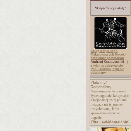
Sklepik "Racjonalisty"
Czuję dotyk Jego
Makaronowych Macek -
emblemat pastafarian
Andrzej Koraszewski -
I
z wichru odezwał się
Pan... Darwin, czuj się
odwołany
Złota myśl
Racjonalisty:
Najważniejsze, to przeżyć
życie pogodnie, korzystając
z racjonalnej lewej półkuli
mózgu, a nie tej prawej,
instynktownej, która
sprowadza cierpienie i
tragedie.
Rita Levi-Montalchini