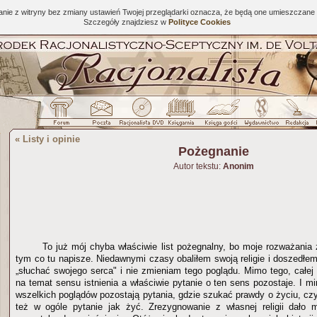
tanie z witryny bez zmiany ustawień Twojej przeglądarki oznacza, że będą one umieszcza
Szczegóły znajdziesz w
Polityce Cookies
«
Listy i opinie
Pożegnanie
Autor tekstu:
Anonim
To już mój chyba właściwie list pożegnalny, bo moje rozważania
tym co tu napisze. Niedawnymi czasy obaliłem swoją religie i doszedłe
„słuchać swojego serca" i nie zmieniam tego poglądu. Mimo tego, całej
na temat sensu istnienia a właściwie pytanie o ten sens pozostaje. I 
wszelkich poglądów pozostają pytania, gdzie szukać prawdy o życiu, cz
też w ogóle pytanie jak żyć. Zrezygnowanie z własnej religii dało m