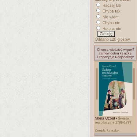
Raczej tak
Chyba tak
Nie wiem
Chyba nie
Raczej nie
Oddano 120 głosów.
Chcesz wiedzieć więcej?
Zamów dobrą książkę.
Propozycje Racjonalisty:
Mona Ozouf -
Święto
rewolucyjne 1789-1799
Znajdź książkę..