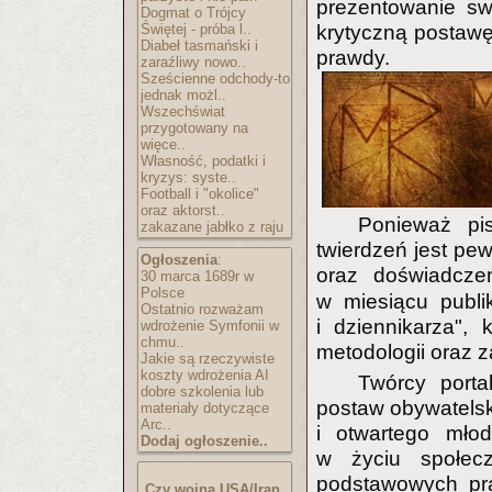
prezentowanie sw
Dogmat o Trójcy
Świętej - próba l..
krytyczną postawę
Diabeł tasmański i
prawdy.
zaraźliwy nowo..
Sześcienne odchody-to
jednak możl..
Wszechświat
przygotowany na
więce..
Własność, podatki i
kryzys: syste..
Football i "okolice"
oraz aktorst..
Ponieważ pi
zakazane jabłko z raju
twierdzeń jest pe
Ogłoszenia
:
oraz doświadcz
30 marca 1689r w
Polsce
w miesiącu publi
Ostatnio rozważam
i dziennikarza",
wdrożenie Symfonii w
chmu..
metodologii oraz z
Jakie są rzeczywiste
koszty wdrożenia AI
Twórcy port
dobre szkolenia lub
postaw obywatelsk
materiały dotyczące
Arc..
i otwartego młod
Dodaj ogłoszenie..
w życiu społecz
podstawowych pra
Czy wojna USA/Iran