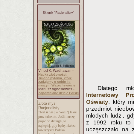
Sklepik "Racjonalisty"
Vinod K. Wadhawan -
Nauka złożoności.
Trudne pytania, które
zadajemy o sobie i o
naszym Wszechświecie
Dlatego mło
Mariusz Agnosiewicz -
Zapomniane dzieje Polski
Internetowy Pro
Oświaty
, który m
Złota myśl
Racjonalisty:
przedmiot nieobo
"Jest u nas [w Walii?] takie
młodych ludzi, g
powiedzenie: 'Jeśli muszę
pójść do dżungli, to
z 1992 roku to 
najlepiej, gdy będę miał za
uczęszczało na z
towarzysza Polaka'.