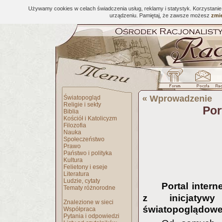
Używamy cookies w celach świadczenia usług, reklamy i statystyk. Korzystani
urządzeniu. Pamiętaj, że zawsze możesz
zmie
«
Wprowadzenie
Światopogląd
Religie i sekty
Por
Biblia
Kościół i Katolicyzm
Filozofia
Nauka
Społeczeństwo
Prawo
Państwo i polityka
Kultura
Felietony i eseje
Literatura
Ludzie, cytaty
Portal inter
Tematy różnorodne
z inicjatyw
Znalezione w sieci
światopoglądoweg
Współpraca
Pytania i odpowiedzi