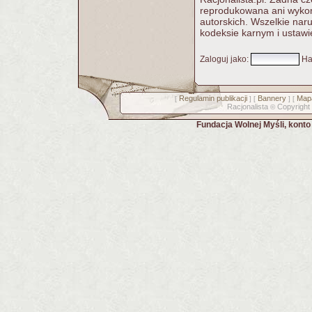
reprodukowana ani wykorz
autorskich. Wszelkie nar
kodeksie karnym i ustawi
Zaloguj jako
:
Ha
Regulamin publikacji
Bannery
Mapa
[
] [
] [
Racjonalista
Copyright
©
Fundacja Wolnej Myśli, kont