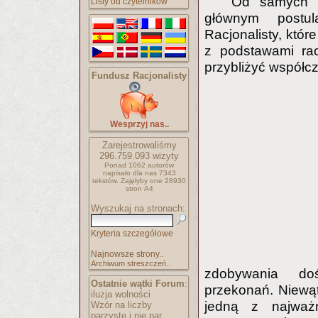
Od samych p
Listy od czytelników
głównym postu
Racjonalisty, któ
z podstawami rac
przybliżyć współcze
Fundusz Racjonalisty
Wesprzyj nas..
Zarejestrowaliśmy
296.759.093
wizyty
Ponad 1062 autorów
napisało
dla nas 7343
tekstów.
Zajęłyby one 28930
stron A4
Wyszukaj na stronach:
Kryteria szczegółowe
Najnowsze strony..
Archiwum streszczeń..
zdobywania do
Ostatnie wątki Forum
:
przekonań. Niewątp
iluzja wolności
jedną z najważn
Wzór na liczby
parzyste i nie par..