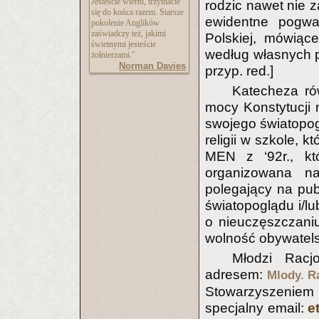
Jesteście wierni, trzymacie
rodzic nawet nie z
się do końca razem. Starsze
ewidentne pogwał
pokolenie Anglików
zaświadczy też, jakimi
Polskiej, mówiąc
świetnymi jesteście
według własnych p
żołnierzami."
Norman Davies
przyp. red.]
Katecheza ró
mocy Konstytucji 
swojego światopog
religii w szkole, 
MEN z ‘92r., któ
organizowana n
polegający na pu
światopoglądu i/l
o nieuczęszczaniu
wolność obywatels
Młodzi Racj
adresem:
Mlody. Ra
Stowarzyszeniem 
specjalny email:
e