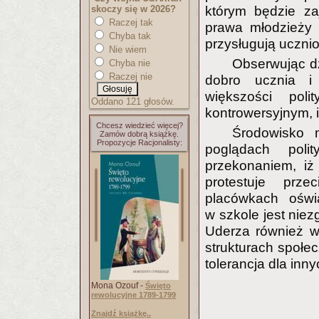
skoczy się w 2026?
którym będzie za
Raczej tak
prawa młodzieży 
Chyba tak
przysługują ucznio
Nie wiem
Obserwując dz
Chyba nie
Raczej nie
dobro ucznia i 
większości pol
Oddano 121 głosów.
kontrowersyjnym, 
Chcesz wiedzieć więcej?
Środowisko 
Zamów dobrą książkę.
Propozycje Racjonalisty:
poglądach poli
przekonaniem, iż
protestuje przec
placówkach oświa
w szkole jest nie
Uderza również w
strukturach społec
tolerancja dla inn
Mona Ozouf -
Święto
rewolucyjne 1789-1799
Znajdź książkę..