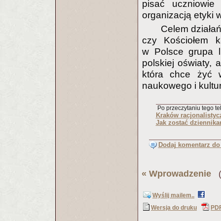
pisać uczniowie 
organizacją etyki 
Celem działań 
czy Kościołem ka
w Polsce grupa lu
polskiej oświaty,
która chce żyć 
naukowego i kultur
Po przeczytaniu tego tek
Kraków racjonalistyc
Jak zostać dziennik
Dodaj komentarz do 
«
Wprowadzenie
(P
Wyślij mailem..
Wersja do druku
PD