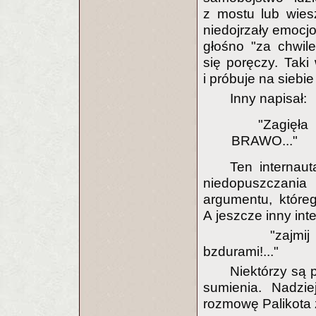
z mostu lub wiesz
niedojrzały emocjo
głośno "za chwil
się poręczy. Taki 
i próbuje na sieb
Inny napisał:
"Zagięła
BRAWO..."
Ten internau
niedopuszczania
argumentu, któreg
A jeszcze inny int
"zajmij si
bzdurami!..."
Niektórzy są p
sumienia. Nadzie
rozmowę Palikota 