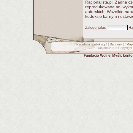
Racjonalista.pl. Żadna c
reprodukowana ani wykorz
autorskich. Wszelkie nar
kodeksie karnym i ustawi
Zaloguj jako
:
Ha
Regulamin publikacji
Bannery
Mapa
[
] [
] [
Racjonalista
Copyright
©
Fundacja Wolnej Myśli, kont