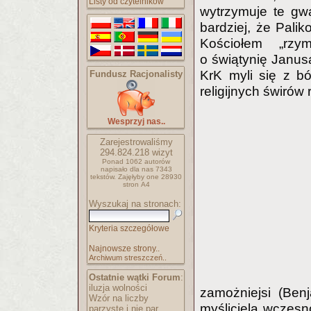
Listy od czytelników
wytrzymuje te gwa
bardziej, że Pali
Kościołem „rzy
o świątynię Janusa
KrK myli się z bó
Fundusz Racjonalisty
religijnych świrów
Wesprzyj nas..
Zarejestrowaliśmy
294.824.218
wizyt
Ponad 1062 autorów
napisało
dla nas 7343
tekstów.
Zajęłyby one 28930
stron A4
Wyszukaj na stronach:
Kryteria szczegółowe
Najnowsze strony..
Archiwum streszczeń..
Ostatnie wątki Forum
:
iluzja wolności
zamożniejsi (Ben
Wzór na liczby
myśliciela wczesn
parzyste i nie par..