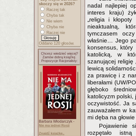
skoczy się w 2026?
nadal najlepiej o
Raczej tak
interes kraju) ż
Chyba tak
„religia i kłopo
Nie wiem
nieaktualną, kt
Chyba nie
Raczej nie
tymczasem oczy o
właśnie… Jego par
Oddano 120 głosów.
konsensus, który 
katolicką, w kt
Chcesz wiedzieć więcej?
Zamów dobrą książkę.
szanującej religię
Propozycje Racjonalisty:
lewicą solidarnoś
za prawicę i z nar
liberałami (UW/PO)
głęboko średnio
katolicyzm polski,
oczywistość. Ja 
zauważałem w kato
mi dęba na głowie 
Barbara Włodarczyk -
Pojawienie s
Nie ma jednej Rosji
rozpętało istną
Znajdź książkę..