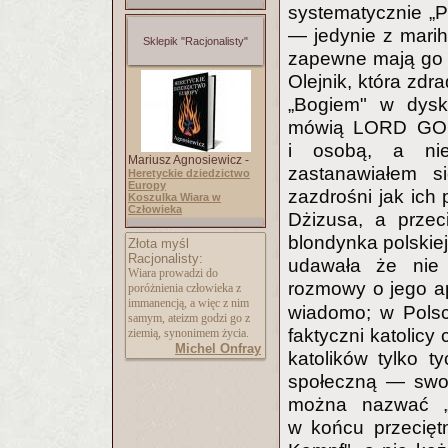
systematycznie „Pa
— jedynie z mari
Sklepik "Racjonalisty"
zapewne mają go z
Olejnik, która zd
„Bogiem" w dysku
mówią LORD GOD 
i osobą, a nie
Mariusz Agnosiewicz -
zastanawiałem si
Heretyckie dziedzictwo
Europy
zazdrośni jak ich
Koszulka Wiara w
Człowieka
Dżizusa, a przeci
blondynka polskiej
Złota myśl
Racjonalisty:
udawała że nie 
Wiara prowadzi do
rozmowy o jego a
poróżnienia człowieka z
immanencją, a więc z nim
wiadomo; w Polsc
samym, ateizm godzi go z
faktyczni katolicy
ziemią, synonimem życia.
Michel Onfray
katolików tylko t
społeczną — swoj
można nazwać „
w końcu przeciętn