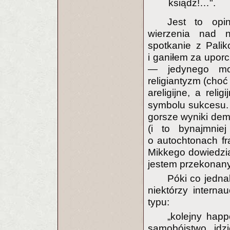
ksiądz!…".
Jest to opin
wierzenia nad n
spotkanie z Pali
i ganiłem za upor
— jedynego moc
religiantyzm (choć
areligijne, a relig
symbolu sukcesu. 
gorsze wyniki dem
(i to bynajmni
o autochtonach fra
Mikkego dowiedzia
jestem przekonany
Póki co jedna
niektórzy interna
typu:
„kolejny hap
samobójstwo idz