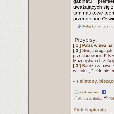
gabinetu premi
uważających się za
tam naukowe teori
przegapione Oświe
Dodaj komentarz do 
Przypisy:
[ 1 ]
Patrz wideo na
[ 2 ]
Swoją drogą jak
prześladowaniu KrK w
Mazgajstwo chrześcij
[ 3 ]
Bardzo zabawne 
w stylu: „Piekło nie 
«
Felietony, bieżą
Wyślij mailem..
Wersja do druku
PD
Piotr Napierała