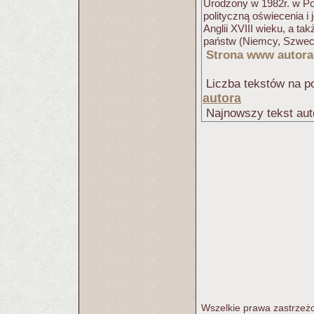
Urodzony w 1982r. w Poz
polityczną oświecenia i 
Anglii XVIII wieku, a t
państw (Niemcy, Szwecja
Strona www autora
Liczba tekstów na po
autora
Najnowszy tekst aut
Wszelkie prawa zastrzeżo