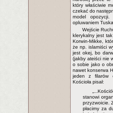
który właściwie m
czekać do następn
model opozycji.
opluwaniem Tuska 
Wejście Ruchu
klerykalny jest ta
Korwin-Mikke, któr
że np. islamiści w
jest okej, bo dar
(jakby ateiści nie
o sobie jako o ob
nawet konserwa Hu
jeden z filarów 
Kościoła pisał:
„...Kośc
stanowi organ
przyzwoicie. 
płacimy za du