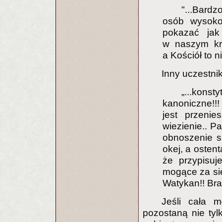
"...Bardz
osób wysoko 
pokazać jak 
w naszym kra
a Kościół to n
Inny uczestni
„...kons
kanoniczne!!!
jest przenie
wiezienie.. Pa
obnoszenie si
okej, a ostent
że przypisuje
mogące za sie
Watykan!! Bra
Jeśli cała 
pozostaną nie ty