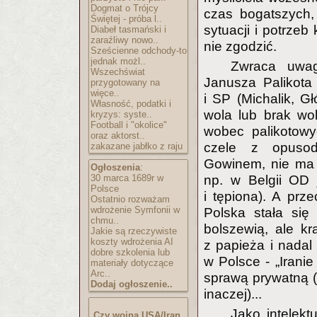
Dogmat o Trójcy
czas bogatszych,
Świętej - próba l..
sytuacji i potrzeb
Diabeł tasmański i
zaraźliwy nowo..
nie zgodzić.
Sześcienne odchody-to
jednak możl..
Zwraca uwag
Wszechświat
Janusza Palikota
przygotowany na
więce..
i SP (Michalik, Gł
Własność, podatki i
wola lub brak wo
kryzys: syste..
Football i "okolice"
wobec palikotowy
oraz aktorst..
czele z opusod
zakazane jabłko z raju
Gowinem, nie ma
Ogłoszenia
:
30 marca 1689r w
np. w Belgii OD 
Polsce
i tępiona). A prz
Ostatnio rozważam
wdrożenie Symfonii w
Polska stała się
chmu..
bolszewią, ale k
Jakie są rzeczywiste
koszty wdrożenia AI
z papieża i nadal
dobre szkolenia lub
w Polsce - „Iranie 
materiały dotyczące
Arc..
sprawą prywatną (
Dodaj ogłoszenie..
inaczej)...
Jako intelekt
Czy wojna USA/Iran