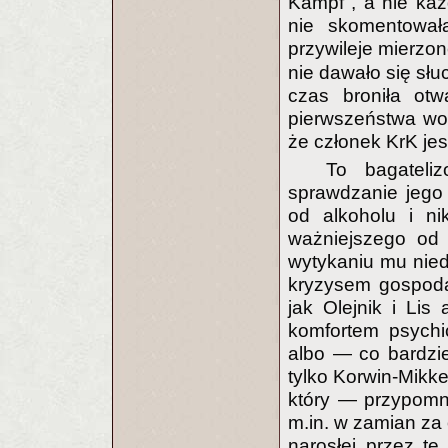
Kampf", a nie każd
nie skomentował
przywileje mierzon
nie dawało się słu
czas broniła otw
pierwszeństwa wo
że członek KrK je
To bagateli
sprawdzanie jego 
od alkoholu i ni
ważniejszego od 
wytykaniu mu nie
kryzysem gospoda
jak Olejnik i Li
komfortem psychi
albo — co bardzi
tylko Korwin-Mikke
który — przypomn
m.in. w zamian za 
narosłej przez te