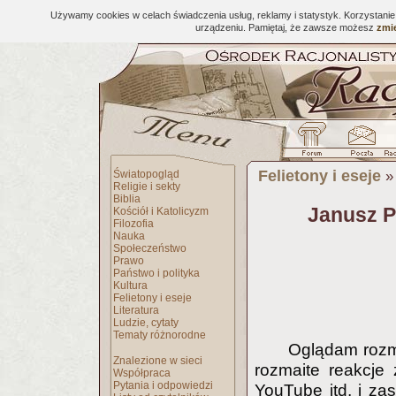
Używamy cookies w celach świadczenia usług, reklamy i statystyk. Korzystani
urządzeniu. Pamiętaj, że zawsze możesz
zmie
Felietony i eseje
Światopogląd
Religie i sekty
Biblia
Janusz Pa
Kościół i Katolicyzm
Filozofia
Nauka
Społeczeństwo
Prawo
Państwo i polityka
Kultura
Felietony i eseje
Literatura
Ludzie, cytaty
Tematy różnorodne
Oglądam rozma
Znalezione w sieci
rozmaite reakcje
Współpraca
Pytania i odpowiedzi
YouTube itd, i za