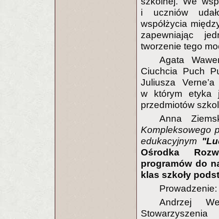
szkolnej. We wspó
i uczniów udał
współżycia między
zapewniając je
tworzenie tego mo
Agata Wawer
Ciuchcia Puch Pu
Juliusza Verne’
w którym etyka 
przedmiotów szkol
Anna Ziemsk
Kompleksowego pro
edukacyjnym
"Lu
Ośrodka Rozwo
programów do nau
klas szkoły pods
Prowadzenie:
Andrzej We
Stowarzyszenia