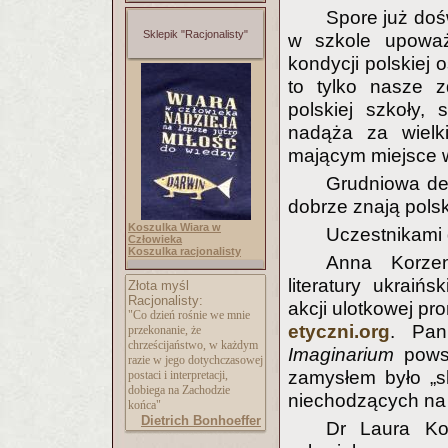
Spore już doś
Sklepik "Racjonalisty"
w szkole upoważ
kondycji polskiej o
to tylko nasze 
polskiej szkoły,
nadąża za wielk
mającym miejsce w
Grudniowa deb
dobrze znają polsk
Koszulka Wiara w
Uczestnikami 
Człowieka
Koszulka racjonalisty
Anna Korzen
literatury ukraińs
Złota myśl
Racjonalisty:
akcji ulotkowej pr
"Co dzień rośnie we mnie
etyczni.org
. Pan
przekonanie, że
chrześcijaństwo, w każdym
Imaginarium
powst
razie w jego dotychczasowej
zamysłem było „skr
postaci i interpretacji,
dobiega na Zachodzie
niechodzących na le
końca"
Dietrich Bonhoeffer
Dr Laura Ko