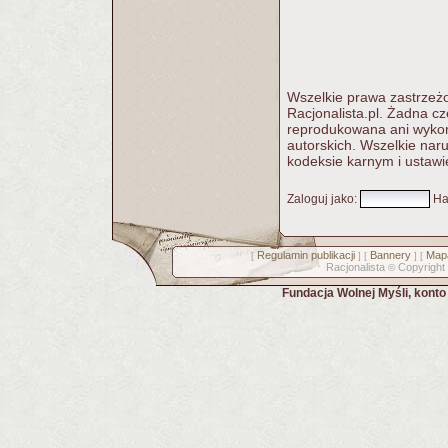
Wszelkie prawa zastrzeżo
Racjonalista.pl. Żadna c
reprodukowana ani wykorz
autorskich. Wszelkie nar
kodeksie karnym i ustawi
Zaloguj jako
:
Ha
Regulamin publikacji
Bannery
Mapa
[
] [
] [
Racjonalista
Copyright
©
Fundacja Wolnej Myśli, kont