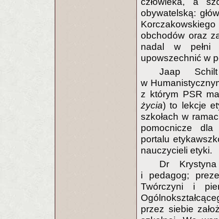
człowieka, a sz
obywatelską: głó
Korczakowskiego 
obchodów oraz za
nadal w pełni 
upowszechnić w po
Jaap Schi
w Humanistycznym
z którym PSR ma
życia
) to lekcje 
szkołach w ramac
pomocnicze dla 
portalu etykawszk
nauczycieli etyki.
Dr Krystyna
i pedagog; preze
Twórczyni i pi
Ogólnokształcące
przez siebie zał