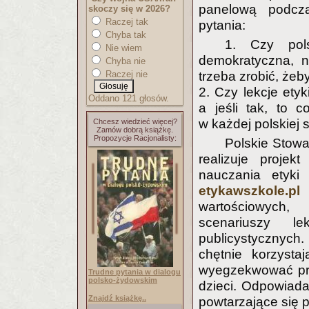
panelową podcz
skoczy się w 2026?
Raczej tak
pytania:
Chyba tak
1. Czy pols
Nie wiem
demokratyczna, ne
Chyba nie
Raczej nie
trzeba zrobić, żeb
2. Czy lekcje etyk
Oddano 121 głosów.
a jeśli tak, to 
w każdej polskiej 
Chcesz wiedzieć więcej?
Zamów dobrą książkę.
Propozycje Racjonalisty:
Polskie Stowa
realizuje projek
nauczania etyki
etykawszkole.pl
z
wartościowych
scenariuszy le
publicystycznych. 
chętnie korzyst
wyegzekwować praw
Trudne pytania w dialogu
polsko-żydowskim
dzieci. Odpowiada
Znajdź książkę..
powtarzające się p