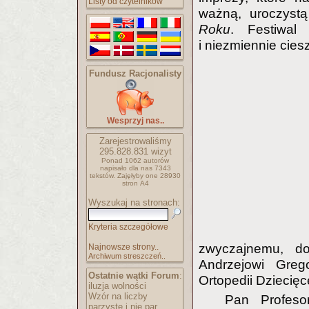
Listy od czytelników
ważną, uroczystą
Roku
. Festiwal 
i niezmiennie cie
Fundusz Racjonalisty
Wesprzyj nas..
Zarejestrowaliśmy
295.828.831
wizyt
Ponad 1062 autorów
napisało
dla nas 7343
tekstów.
Zajęłyby one 28930
stron A4
Wyszukaj na stronach:
Kryteria szczegółowe
zwyczajnemu, do
Najnowsze strony..
Archiwum streszczeń..
Andrzejowi Grego
Ostatnie wątki Forum
:
Ortopedii Dziecię
iluzja wolności
Wzór na liczby
Pan Profeso
parzyste i nie par..