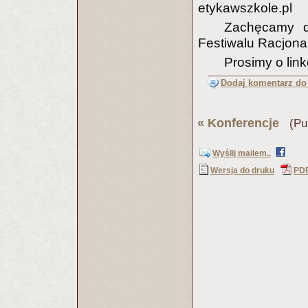
etykawszkole.pl
Zachęcamy d
Festiwalu Racjona
Prosimy o lin
Dodaj komentarz do 
«
Konferencje
(Pub
Wyślij mailem..
Wersja do druku
PD