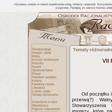
Używamy cookies w celach świadczenia usług, reklamy i statystyk. Korzystani
urządzeniu. Pamiętaj, że zawsze możesz
zmie
Tematy różnorod
Światopogląd
Religie i sekty
Biblia
VII
Kościół i Katolicyzm
Filozofia
Nauka
Społeczeństwo
Prawo
Państwo i polityka
Kultura
Felietony i eseje
Literatura
Ludzie, cytaty
Od początku i
Tematy różnorodne
przerwą?) Wal
Znalezione w sieci
Stowarzyszenia 
Współpraca
Pytania i odpowiedzi
imprezy, które n