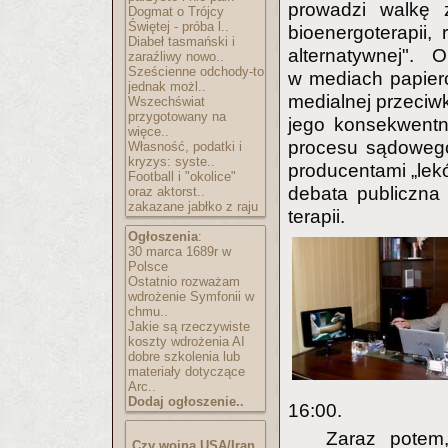
prowadzi walkę z
Dogmat o Trójcy
Świętej - próba l..
bioenergoterapii, 
Diabeł tasmański i
alternatywnej". 
zaraźliwy nowo..
Sześcienne odchody-to
w mediach papierow
jednak możl..
medialnej przeciw
Wszechświat
przygotowany na
jego konsekwentne
więce..
procesu sądowego
Własność, podatki i
kryzys: syste..
producentami „lek
Football i "okolice"
debata publiczna
oraz aktorst..
zakazane jabłko z raju
terapii.
Ogłoszenia
:
30 marca 1689r w
Polsce
Ostatnio rozważam
wdrożenie Symfonii w
chmu..
Jakie są rzeczywiste
koszty wdrożenia AI
dobre szkolenia lub
materiały dotyczące
Arc..
Dodaj ogłoszenie..
16:00.
Zaraz potem
Czy wojna USA/Iran