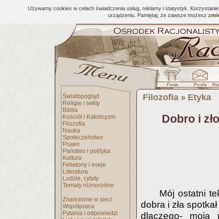
Używamy cookies w celach świadczenia usług, reklamy i statystyk. Korzystani
urządzeniu. Pamiętaj, że zawsze możesz
zmie
Filozofia
Etyka
Światopogląd
»
Religie i sekty
Biblia
Dobro i zł
Kościół i Katolicyzm
Filozofia
Nauka
Społeczeństwo
Prawo
Państwo i polityka
Kultura
Felietony i eseje
Literatura
Ludzie, cytaty
Tematy różnorodne
Mój ostatni t
Znalezione w sieci
dobra i zła spotka
Współpraca
Pytania i odpowiedzi
dlaczego- moja 