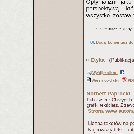
Optymalizm jako 
perspektywą, kt
wszystko, zostawia
Zobacz także te strony:
Dodaj komentarz do 
«
Etyka
(Publikacj
Wyślij mailem..
Wersja do druku
PD
Norbert Paprocki
Publicysta z Chrzypska
grafik, tekściarz. Z za
Strona www autora
Liczba tekstów na po
Najnowszy tekst aut