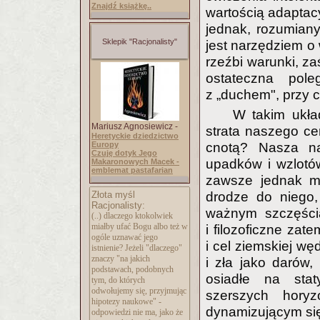
Znajdź książkę..
wartością adaptac
jednak, rozumiany 
Sklepik "Racjonalisty"
jest narzędziem o 
rzeźbi warunki, za
ostateczna pol
z „duchem", przy 
W takim układz
Mariusz Agnosiewicz -
strata naszego ce
Heretyckie dziedzictwo
Europy
cnotą? Nasza na
Czuję dotyk Jego
upadków i wzlotów,
Makaronowych Macek -
emblemat pastafarian
zawsze jednak m
Złota myśl
drodze do niego,
Racjonalisty:
ważnym szczęścia
(..) dlaczego ktokolwiek
miałby ufać Bogu albo też w
i filozoficzne zat
ogóle uznawać jego
i cel ziemskiej wę
istnienie? Jeżeli "dlaczego"
znaczy "na jakich
i zła jako darów,
podstawach, podobnych
osiadłe na stat
tym, do których
odwołujemy się, przyjmując
szerszych hory
hipotezy naukowe" -
dynamizującym się
odpowiedzi nie ma, jako że