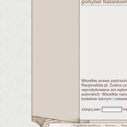
pohybel Natankom
Wszelkie prawa zastrzeżo
Racjonalista.pl. Żadna c
reprodukowana ani wykorz
autorskich. Wszelkie nar
kodeksie karnym i ustawi
Zaloguj jako
:
Ha
Regulamin publikacji
Bannery
Mapa
[
] [
] [