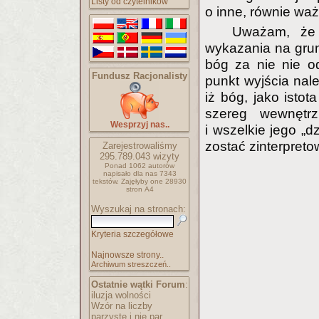
Listy od czytelników
o inne, równie wa
Uważam, że 
wykazania na grunc
bóg za nie nie o
Fundusz Racjonalisty
punkt wyjścia nal
iż bóg, jako istota
szereg wewnętrz
Wesprzyj nas..
i wszelkie jego „d
zostać zinterpret
Zarejestrowaliśmy
295.789.043
wizyty
Ponad 1062 autorów
napisało
dla nas 7343
tekstów.
Zajęłyby one 28930
stron A4
Wyszukaj na stronach:
Kryteria szczegółowe
Najnowsze strony..
Archiwum streszczeń..
Ostatnie wątki Forum
:
iluzja wolności
Wzór na liczby
parzyste i nie par..