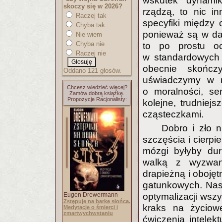
wskutek dynamik
skoczy się w 2026?
rządzą, to nic i
Raczej tak
specyfiki między 
Chyba tak
ponieważ są w da
Nie wiem
Chyba nie
to po prostu oc
Raczej nie
w standardowych 
obecnie skończ
Oddano 121 głosów.
uświadczymy w n
Chcesz wiedzieć więcej?
o moralności, se
Zamów dobrą książkę.
Propozycje Racjonalisty:
kolejne, trudniej
cząsteczkami.
Dobro i zło n
szczęścia i cierpi
mózgi byłyby dur
walką z wyzwan
drapieżną i oboję
gatunkowych. Nas
Eugen Drewermann -
optymalizacji wsz
Zstępuję na barkę słońca.
kraks na życiow
Medytacje o śmierci i
zmartwychwstaniu
ćwiczenia intelek