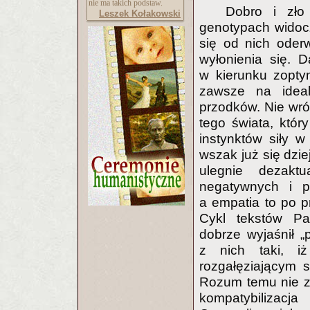
nie ma takich podstaw.
Dobro i zło
Leszek Kołakowski
genotypach widoc
się od nich oder
wyłonienia się. D
w kierunku zopty
zawsze na ideal
przodków. Nie wró
tego świata, któr
instynktów siły w
wszak już się dzie
ulegnie dezaktu
negatywnych i p
a empatia to po p
Cykl tekstów Pa
dobrze wyjaśnił „
z nich taki, i
rozgałęziającym s
Rozum temu nie z
kompatybilizacja