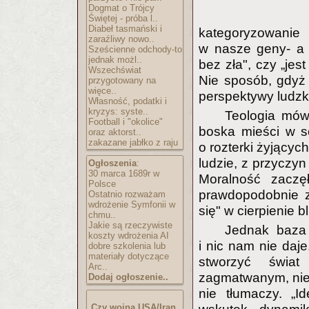
Dogmat o Trójcy
Świętej - próba l..
Diabeł tasmański i
kategoryzowanie 
zaraźliwy nowo..
w nasze geny- a 
Sześcienne odchody-to
jednak możl..
bez zła", czy „jes
Wszechświat
Nie sposób, gdyż
przygotowany na
więce..
perspektywy ludzk
Własność, podatki i
kryzys: syste..
Teologia mówi
Football i "okolice"
boska mieści w so
oraz aktorst..
zakazane jabłko z raju
o rozterki żyjącyc
ludzie, z przyczy
Ogłoszenia
:
30 marca 1689r w
Moralność zaczę
Polsce
prawdopodobnie z
Ostatnio rozważam
wdrożenie Symfonii w
się" w cierpienie 
chmu..
Jakie są rzeczywiste
Jednak baza 
koszty wdrożenia AI
i nic nam nie daje
dobre szkolenia lub
materiały dotyczące
stworzyć świat
Arc..
zagmatwanym, nies
Dodaj ogłoszenie..
nie tłumaczy. „I
Czy wojna USA/Iran