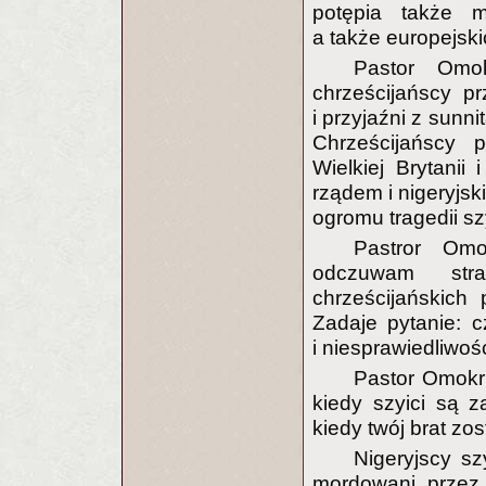
potępia także mi
a także europejsk
Pastor Omok
chrześcijańscy p
i przyjaźni z sunn
Chrześcijańscy 
Wielkiej Brytanii
rządem i nigeryjsk
ogromu tragedii szy
Pastror Omo
odczuwam str
chrześcijańskich
Zadaje pytanie: c
i niesprawiedliwośc
Pastor Omokri 
kiedy szyici są z
kiedy twój brat zost
Nigeryjscy sz
mordowani przez 