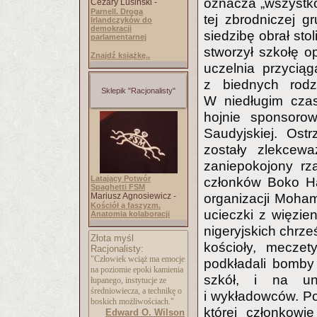
oznacza „wszystko
Cezary Lusiński -
Parnell. Droga
tej zbrodniczej 
Irlandczyków do
demokracji
siedzibę obrał st
parlamentarnej
stworzył szkołę op
Znajdź książkę..
uczelnia przycią
z biednych rodzi
Sklepik "Racjonalisty"
W niedługim cza
hojnie sponsorow
Saudyjskiej. Ost
zostały zlekcew
zaniepokojony rz
Latający Potwór
członków Boko Ha
Spaghetti FSM
Mariusz Agnosiewicz -
organizacji Moha
Kościół a faszyzm.
ucieczki z więzie
Anatomia kolaboracji
nigeryjskich chrze
Złota myśl
kościoły, meczety
Racjonalisty:
"Człowiek wciąż ma emocje
podkładali bomby 
na poziomie epoki kamienia
szkół, i na uni
łupanego, instytucje ze
średniowiecza, a technikę o
i wykładowców. Po
boskich możliwościach."
której członkowie
Edward O. Wilson