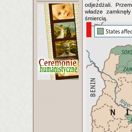
odjeżdżali. Prze
władze zamknęły 
śmiercią.