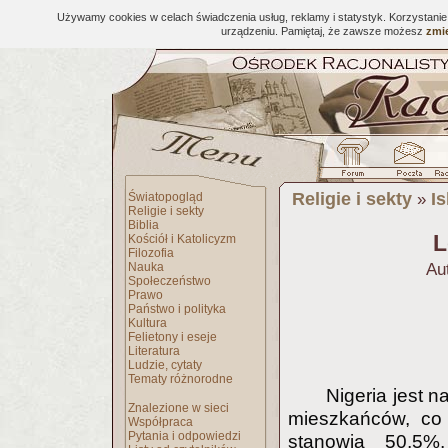
Używamy cookies w celach świadczenia usług, reklamy i statystyk. Korzystani
urządzeniu. Pamiętaj, że zawsze możesz
zmie
Religie i sekty
I
Światopogląd
»
Religie i sekty
Biblia
L
Kościół i Katolicyzm
Filozofia
Nauka
Au
Społeczeństwo
Prawo
Państwo i polityka
Kultura
Felietony i eseje
Literatura
Ludzie, cytaty
Tematy różnorodne
Nigeria jest n
Znalezione w sieci
mieszkańców, co 
Współpraca
Pytania i odpowiedzi
stanowią 50,5%