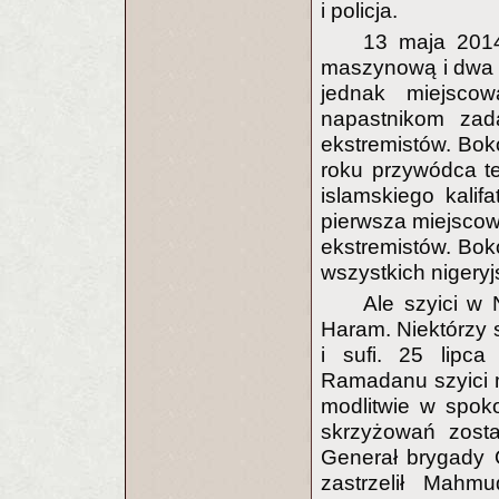
i policja.
13 maja 2014
maszynową i dwa c
jednak miejscow
napastnikom zada
ekstremistów. Bok
roku przywódca te
islamskiego kalif
pierwsza miejscowo
ekstremistów. Bok
wszystkich nigeryjs
Ale szyici w 
Haram. Niektórzy 
i sufi. 25 lipc
Ramadanu szyici m
modlitwie w spok
skrzyżowań zostal
Generał brygady O
zastrzelił Mahm