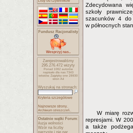
Listy od czytelników
Zdecydowana wię
szkoły prawnicz
szacunków 4 do 
w północnych stan
Fundusz Racjonalisty
Wesprzyj nas..
Zarejestrowaliśmy
295.276.472
wizyty
Ponad 1062 autorów
napisało
dla nas 7343
tekstów.
Zajęłyby one 28930
stron A4
Wyszukaj na stronach:
Kryteria szczegółowe
Najnowsze strony..
Archiwum streszczeń..
W miarę rozw
Ostatnie wątki Forum
:
represjami. W 200
iluzja wolności
a także podżega
Wzór na liczby
parzyste i nie par..