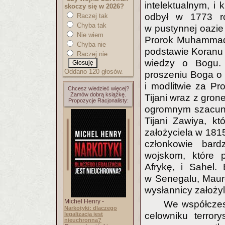
intelektualnym, i
skoczy się w 2026?
odbył w 1773 r
Raczej tak
Chyba tak
w pustynnej oazie
Nie wiem
Prorok Muhammad 
Chyba nie
podstawie Koranu i
Raczej nie
wiedzy o Bogu. T
Oddano 120 głosów.
proszeniu Boga o
i modlitwie za P
Chcesz wiedzieć więcej?
Zamów dobrą książkę.
Tijani wraz z gron
Propozycje Racjonalisty:
ogromnym szacunk
Tijani Zawiya, kt
założyciela w 1815
członkowie bardz
wojskom, które 
Afrykę, i Sahel. 
w Senegalu, Mauret
wysłannicy założy
Michel Henry -
We współczesn
Narkotyki: dlaczego
celowniku terror
legalizacja jest
nieuchronna?