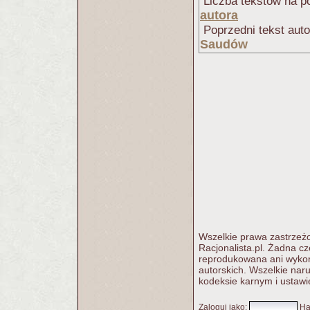
Liczba tekstów na po
autora
Poprzedni tekst aut
Saudów
Wszelkie prawa zastrzeżo
Racjonalista.pl. Żadna c
reprodukowana ani wykorz
autorskich. Wszelkie nar
kodeksie karnym i ustawi
Zaloguj jako
:
Ha