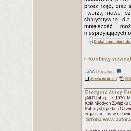
przez rząd, oraz 
Tworzą nowe szk
charytatywne dla
mniejszość mo
niesprzyjających o
Dodaj komentarz do 
«
Konflikty wewnąt
Wyślij mailem..
Wersja do druku
PD
Grzegorz Jerzy Gn
(Ali Dżabir). Ur. 1970. 
Koła Młodych Związku L
Publicysta portalu Ośw
organizacji praw człow
Strona www autora