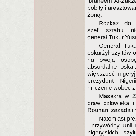
ibraheem Al-Zakza
pobity i aresztow
żoną.
Rozkaz do 
szef sztabu nig
generał Tukur Yusu
Generał Tuku
oskarżył szyitów
na swoją osobę
absurdalne oskar
większosć nigeryj
prezydent Nige
milczenie wobec z
Masakra w Za
praw człowieka i
Rouhani żażądali 
Natomiast pr
i przywódcy Unii 
nigeryjskich szy