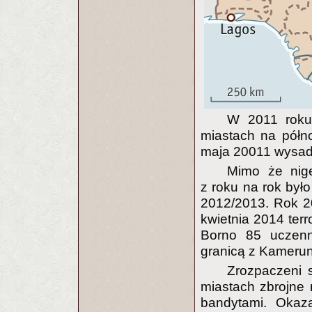
W 2011 roku 
miastach na półno
maja 20011 wysadzi
Mimo że nige
z roku na rok było
2012/2013. Rok 20
kwietnia 2014 terr
Borno 85 uczenn
granicą z Kameru
Zrozpaczeni s
miastach zbrojne 
bandytami. Okaza