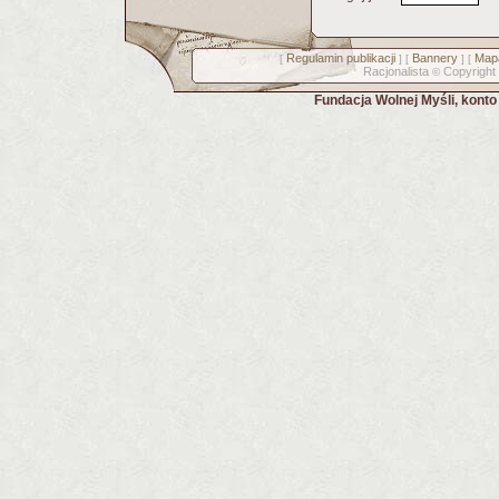
Regulamin publikacji
Bannery
Mapa
[
] [
] [
Racjonalista
Copyright
©
Fundacja Wolnej Myśli, kont