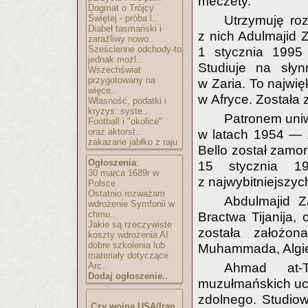
meczety.
Dogmat o Trójcy
Świętej - próba l..
Utrzymuję roz
Diabeł tasmański i
z nich Adulmajid Za
zaraźliwy nowo..
Sześcienne odchody-to
1 stycznia 1995
jednak możl..
Studiuje na słyn
Wszechświat
przygotowany na
w Zaria. To najwię
więce..
w Afryce. Została 
Własność, podatki i
kryzys: syste..
Patronem uniw
Football i "okolice"
oraz aktorst..
w latach 1954 — 
zakazane jabłko z raju
Bello został zam
Ogłoszenia
:
15 stycznia 1
30 marca 1689r w
z najwybitniejszych
Polsce
Ostatnio rozważam
Abdulmajid Z
wdrożenie Symfonii w
chmu..
Bractwa Tijanija,
Jakie są rzeczywiste
została założo
koszty wdrożenia AI
dobre szkolenia lub
Muhammada, Algie
materiały dotyczące
Arc..
Ahmad at-T
Dodaj ogłoszenie..
muzułmańskich uc
zdolnego. Studiow
Czy wojna USA/Iran