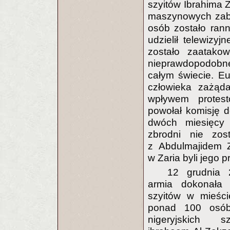
szyitów Ibrahima Z
maszynowych zabij
osób zostało rann
udzielił telewizy
zostało zaatako
nieprawdopodobn
całym świecie. Eu
człowieka zażąda
wpływem protest
powołał komisję 
dwóch miesięcy 
zbrodni nie zos
z Abdulmajidem Z
w Zaria byli jego p
12 grudnia 
armia dokonała
szyitów w mieści
ponad 100 osób
nigeryjskich s